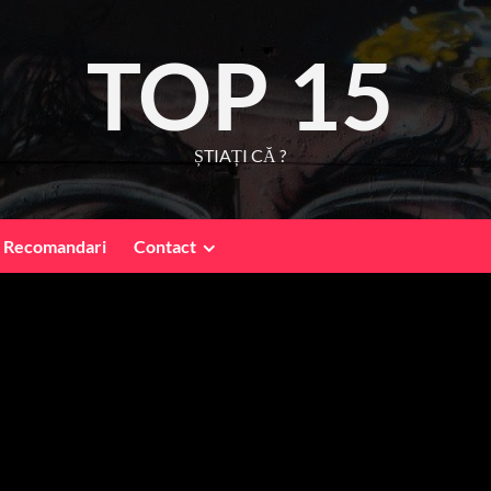
TOP 15
ȘTIAȚI CĂ ?
Recomandari
Contact