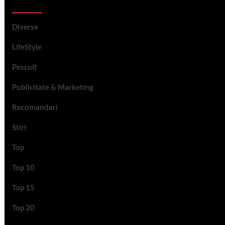
Categorii si etichete
Diverse
LifeStyle
Pescuit
Publicitate & Marketing
Recomandari
Stiri
Top
Top 10
Top 15
Top 20