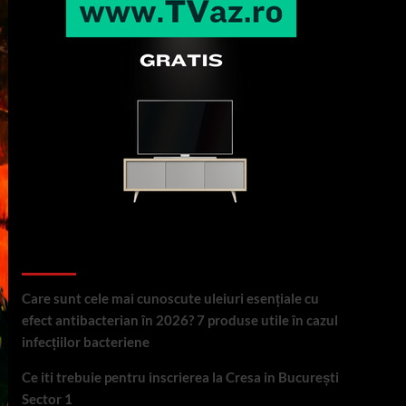
Articole recente
Care sunt cele mai cunoscute uleiuri esențiale cu
efect antibacterian în 2026? 7 produse utile în cazul
infecțiilor bacteriene
Ce iti trebuie pentru inscrierea la Cresa in București
Sector 1