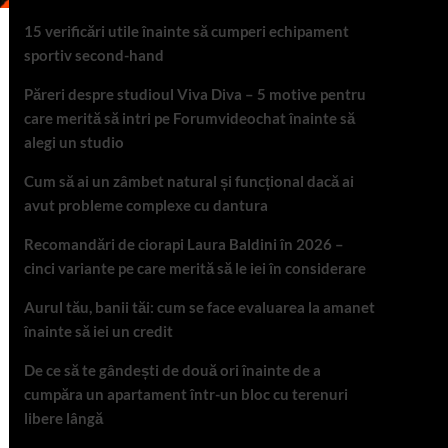
15 verificări utile înainte să cumperi echipament
sportiv second-hand
Păreri despre studioul Viva Diva – 5 motive pentru
care merită să intri pe Forumvideochat înainte să
alegi un studio
Cum să ai un zâmbet natural și funcțional dacă ai
avut probleme complexe cu dantura
Recomandări de ciorapi Laura Baldini în 2026 –
cinci variante pe care merită să le iei în considerare
Aurul tău, banii tăi: cum se face evaluarea la amanet
înainte să iei un credit
De ce să te gândești de două ori înainte de a
cumpăra un apartament într-un bloc cu terenuri
libere lângă