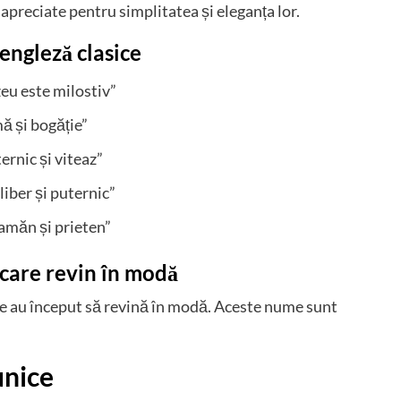
preciate pentru simplitatea și eleganța lor.
engleză clasice
eu este milostiv”
ă și bogăție”
rnic și viteaz”
iber și puternic”
amăn și prieten”
 care revin în modă
sice au început să revină în modă. Aceste nume sunt
unice