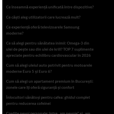
Ce înseamnă experiență unificată între dispozitive?
Ce căști aleg utilizatorii care lucrează mult?
Ce experiență oferă televizoarele Samsung
moderne?
Ce să alegi pentru sănătatea inimii: Omega-3 din
ulei de pește sau din ulei de krill? TOP 7 suplimente
apreciate pentru echilibru cardiovascular în 2026
Cum să alegi uleiul auto potrivit pentru motoarele
moderne Euro 5 și Euro 6?
Cum să alegi un apartament premium în București:
zonele care îți oferă siguranță și confort
Înlocuitori sănătoși pentru cafea: ghidul complet
pentru reducerea cofeinei
Credite nevoi personale: între „am nevoie” și „am