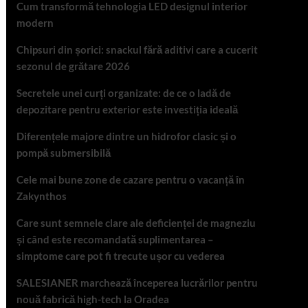
Cum transformă tehnologia LED designul interior
modern
Chipsuri din șorici: snackul fără aditivi care a cucerit
sezonul de grătare 2026
Secretele unei curți organizate: de ce o ladă de
depozitare pentru exterior este investiția ideală
Diferențele majore dintre un hidrofor clasic și o
pompă submersibilă
Cele mai bune zone de cazare pentru o vacanță în
Zakynthos
Care sunt semnele clare ale deficienței de magneziu
și când este recomandată suplimentarea –
simptome care pot fi trecute ușor cu vederea
SALESIANER marchează începerea lucrărilor pentru
nouă fabrică high-tech la Oradea