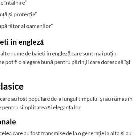
e întâlnire”
ță și protecție”
apărător al oamenilor”
ti în engleză
i alte nume de baieti în engleză care sunt mai puțin
e pot fi o alegere bună pentru părinții care doresc să își
lasice
 care au fost populare de-a lungul timpului și au rămas în
pentru simplitatea și eleganța lor.
onale
lea care au fost transmise de la o generație la alta și au