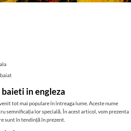
ala
 baiat
baieti in engleza
devenit tot mai populare în întreaga lume. Aceste nume
ru semnificația lor specială. În acest articol, vom prezenta
e sunt în tendință în prezent.