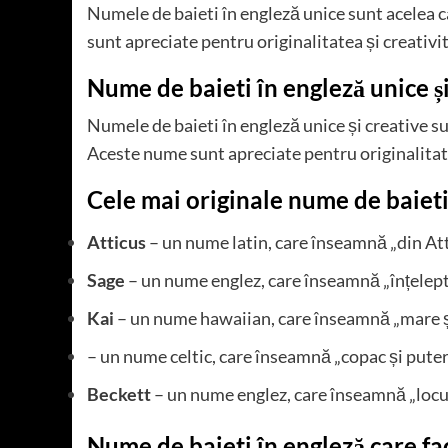
Numele de baieti în engleză unice sunt acelea 
sunt apreciate pentru originalitatea și creativit
Nume de baieti în engleză unice ș
Numele de baieti în engleză unice și creative su
Aceste nume sunt apreciate pentru originalitate
Cele mai originale nume de baieti
Atticus
– un nume latin, care înseamnă „din At
Sage
– un nume englez, care înseamnă „înțelept 
Kai
– un nume hawaiian, care înseamnă „mare ș
– un nume celtic, care înseamnă „copac și pute
Beckett
– un nume englez, care înseamnă „locul
Nume de baieti în engleză care fa