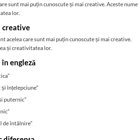
care sunt mai puțin cunoscute și mai creative. Aceste nume
atea lor.
i creative
nt acelea care sunt mai puțin cunoscute și mai creative.
a și creativitatea lor.
 în engleză
tica”
și înțelepciune”
i puternic”
rnic”
 de întâlnire”
c diferența