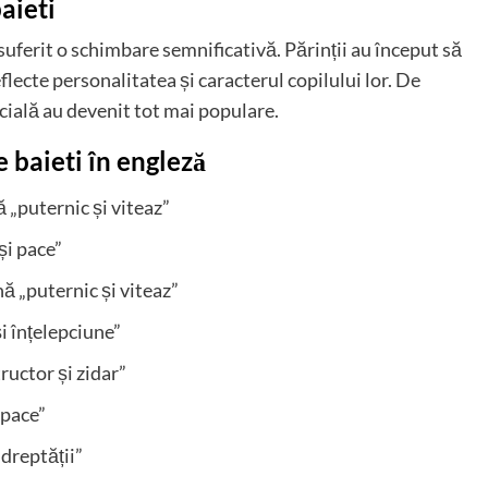
aieti
 suferit o schimbare semnificativă. Părinții au început să
flecte personalitatea și caracterul copilului lor. De
cială au devenit tot mai populare.
 baieti în engleză
 „puternic și viteaz”
și pace”
ă „puternic și viteaz”
i înțelepciune”
uctor și zidar”
 pace”
 dreptății”