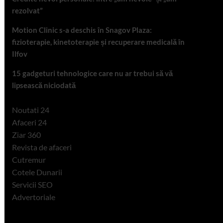
rezolvat”
Motion Clinic s-a deschis în Snagov Plaza:
fizioterapie, kinetoterapie și recuperare medicală în
Ilfov
15 gadgeturi tehnologice care nu ar trebui să vă
lipsească niciodată
Noutati 24
Afaceri 24
Ziar 360
Revista de afaceri
Cutremur
Cotele Dunarii
Servicii SEO
Advertoriale