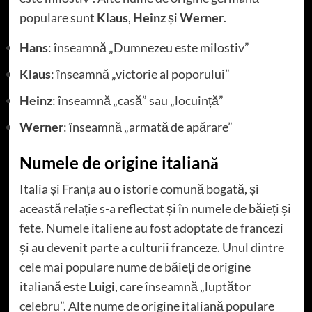
populare sunt
Klaus
,
Heinz
și
Werner
.
Hans
: înseamnă „Dumnezeu este milostiv”
Klaus
: înseamnă „victorie al poporului”
Heinz
: înseamnă „casă” sau „locuință”
Werner
: înseamnă „armată de apărare”
Numele de origine italiană
Italia și Franța au o istorie comună bogată, și
această relație s-a reflectat și în numele de băieți și
fete. Numele italiene au fost adoptate de francezi
și au devenit parte a culturii franceze. Unul dintre
cele mai populare nume de băieți de origine
italiană este
Luigi
, care înseamnă „luptător
celebru”. Alte nume de origine italiană populare