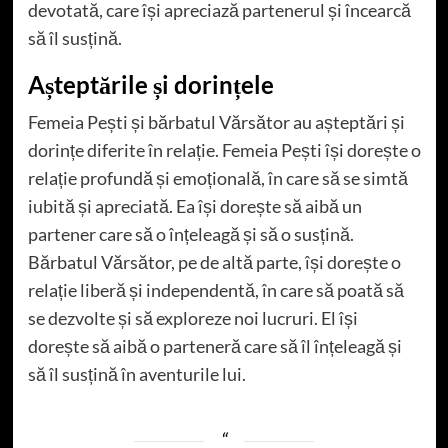
devotată, care își apreciază partenerul și încearcă
să îl susțină.
Așteptările și dorințele
Femeia Pești și bărbatul Vărsător au așteptări și
dorințe diferite în relație. Femeia Pești își dorește o
relație profundă și emoțională, în care să se simtă
iubită și apreciată. Ea își dorește să aibă un
partener care să o înțeleagă și să o susțină.
Bărbatul Vărsător, pe de altă parte, își dorește o
relație liberă și independentă, în care să poată să
se dezvolte și să exploreze noi lucruri. El își
dorește să aibă o parteneră care să îl înțeleagă și
să îl susțină în aventurile lui.