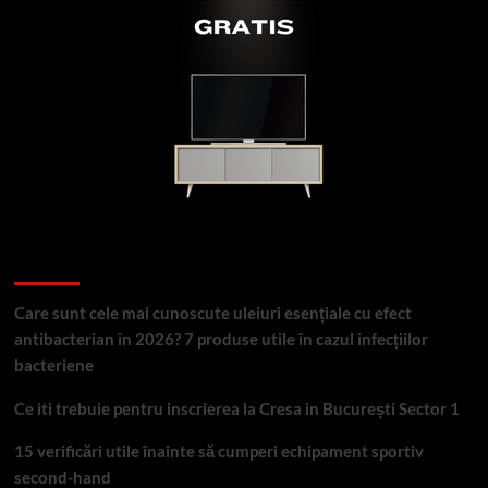
Articole recente
Care sunt cele mai cunoscute uleiuri esențiale cu efect
antibacterian în 2026? 7 produse utile în cazul infecțiilor
bacteriene
Ce iti trebuie pentru inscrierea la Cresa in București Sector 1
15 verificări utile înainte să cumperi echipament sportiv
second-hand