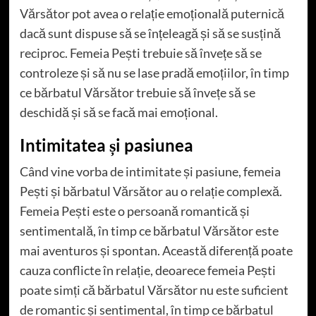
Vărsător pot avea o relație emoțională puternică
dacă sunt dispuse să se înțeleagă și să se susțină
reciproc. Femeia Pești trebuie să învețe să se
controleze și să nu se lase pradă emoțiilor, în timp
ce bărbatul Vărsător trebuie să învețe să se
deschidă și să se facă mai emoțional.
Intimitatea și pasiunea
Când vine vorba de intimitate și pasiune, femeia
Pești și bărbatul Vărsător au o relație complexă.
Femeia Pești este o persoană romantică și
sentimentală, în timp ce bărbatul Vărsător este
mai aventuros și spontan. Această diferență poate
cauza conflicte în relație, deoarece femeia Pești
poate simți că bărbatul Vărsător nu este suficient
de romantic și sentimental, în timp ce bărbatul