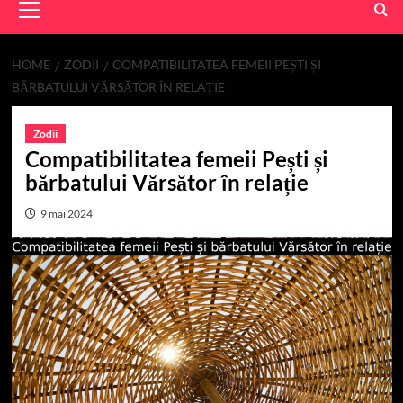
Menu
HOME
ZODII
COMPATIBILITATEA FEMEII PEȘTI ȘI
BĂRBATULUI VĂRSĂTOR ÎN RELAȚIE
Zodii
Compatibilitatea femeii Pești și
bărbatului Vărsător în relație
9 mai 2024