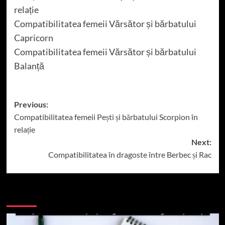
relație
Compatibilitatea femeii Vărsător și bărbatului
Capricorn
Compatibilitatea femeii Vărsător și bărbatului
Balanță
Post
Previous:
Compatibilitatea femeii Pești și bărbatului Scorpion în
navigation
relație
Next:
Compatibilitatea în dragoste între Berbec și Rac
More Stories