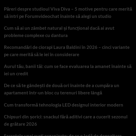
Păreri despre studioul Viva Diva – 5 motive pentru care merită
să intri pe Forumvideochat înainte să alegi un studio
Cum să ai un zâmbet natural și funcțional dacă ai avut
probleme complexe cu dantura
Recomandări de ciorapi Laura Baldini în 2026 – cinci variante
pe care merită să le iei în considerare
Aurul tău, banii tăi: cum se face evaluarea la amanet înainte să
iei un credit
De ce să te gândești de două ori înainte de a cumpăra un
apartament într-un bloc cu terenuri libere lângă
Cum transformă tehnologia LED designul interior modern
Chipsuri din șorici: snackul fără aditivi care a cucerit sezonul
de grătare 2026
Secretele unei curți organizate: de ce o ladă de depozitare