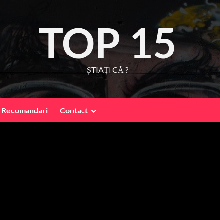
TOP 15
ȘTIAȚI CĂ ?
Recomandari
Contact