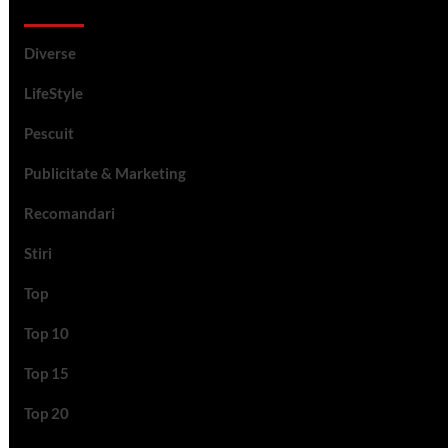
Categorii si etichete
Diverse
LifeStyle
Pescuit
Publicitate & Marketing
Recomandari
Stiri
Top
Top 10
Top 15
Top 20