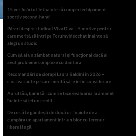
15 verificări utile înainte să cumperi echipament
sportiv second-hand
Păreri despre studioul Viva Diva – 5 motive pentru
care merită să intri pe Forumvideochat înainte să
alegi un studio
Cum să ai un zâmbet natural și funcțional dacă ai
avut probleme complexe cu dantura
Recomandări de ciorapi Laura Baldini în 2026 –
cinci variante pe care merită să le iei în considerare
Aurul tău, banii tăi: cum se face evaluarea la amanet
înainte să iei un credit
De ce să te gândești de două ori înainte de a
cumpăra un apartament într-un bloc cu terenuri
libere lângă