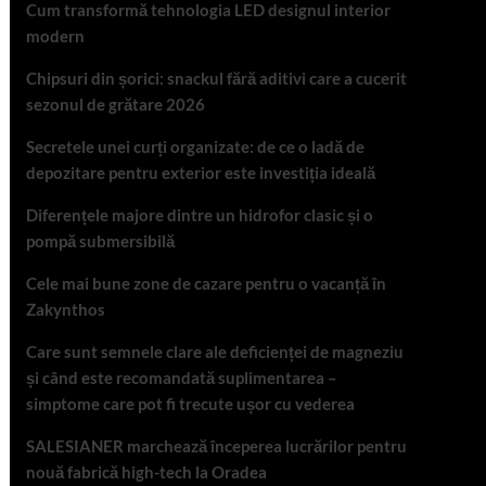
Cum transformă tehnologia LED designul interior
modern
Chipsuri din șorici: snackul fără aditivi care a cucerit
sezonul de grătare 2026
Secretele unei curți organizate: de ce o ladă de
depozitare pentru exterior este investiția ideală
Diferențele majore dintre un hidrofor clasic și o
pompă submersibilă
Cele mai bune zone de cazare pentru o vacanță în
Zakynthos
Care sunt semnele clare ale deficienței de magneziu
și când este recomandată suplimentarea –
simptome care pot fi trecute ușor cu vederea
SALESIANER marchează începerea lucrărilor pentru
nouă fabrică high-tech la Oradea