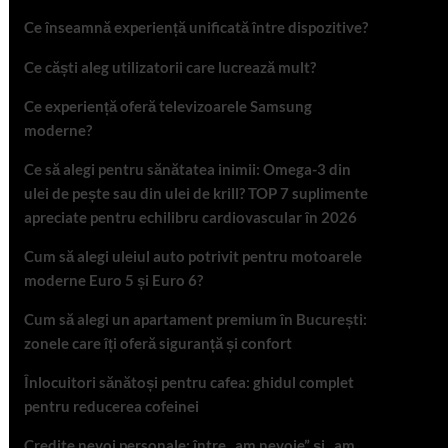
Ce înseamnă experiență unificată între dispozitive?
Ce căști aleg utilizatorii care lucrează mult?
Ce experiență oferă televizoarele Samsung
moderne?
Ce să alegi pentru sănătatea inimii: Omega-3 din
ulei de pește sau din ulei de krill? TOP 7 suplimente
apreciate pentru echilibru cardiovascular în 2026
Cum să alegi uleiul auto potrivit pentru motoarele
moderne Euro 5 și Euro 6?
Cum să alegi un apartament premium în București:
zonele care îți oferă siguranță și confort
Înlocuitori sănătoși pentru cafea: ghidul complet
pentru reducerea cofeinei
Credite nevoi personale: între „am nevoie” și „am