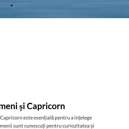
emeni și Capricorn
 Capricorn este esențială pentru a înțelege
enii sunt cunoscuți pentru curiozitatea și