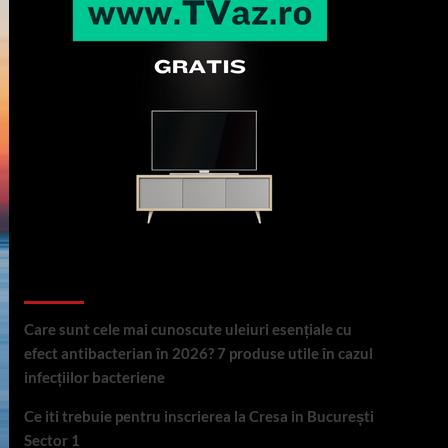
Articole recente
Care sunt cele mai cunoscute uleiuri esențiale cu
efect antibacterian în 2026? 7 produse utile în cazul
infecțiilor bacteriene
Ce iti trebuie pentru inscrierea la Cresa in București
Sector 1