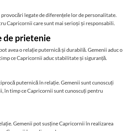
 provocări legate de diferențele lor de personalitate.
ru Capricornii care sunt mai serioși și responsabili.
e de prietenie
 pot avea o relație puternică și durabilă. Gemenii aduc o
timp ce Capricornii aduc stabilitate și siguranță.
ciprocă puternică în relație. Gemenii sunt cunoscuți
ții, în timp ce Capricornii sunt cunoscuți pentru
elație. Gemenii pot susține Capricornii în realizarea