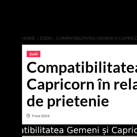
HOME
ZODII
COMPATIBILITATEA GEMENI ȘI CAPRICO
Zodii
Compatibilitate
Capricorn în rela
de prietenie
9 mai 2024