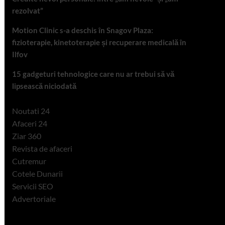
rezolvat”
Motion Clinic s-a deschis în Snagov Plaza:
fizioterapie, kinetoterapie și recuperare medicală în
Ilfov
15 gadgeturi tehnologice care nu ar trebui să vă
lipsească niciodată
Noutati 24
Afaceri 24
Ziar 360
Revista de afaceri
Cutremur
Cotele Dunarii
Servicii SEO
Advertoriale