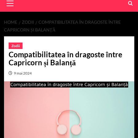
Menu
HOME
ZODII
COMPATIBILITATEA ÎN DRAGOSTE ÎNTRE
CAPRICORN ȘI BALANȚĂ
Zodii
Compatibilitatea în dragoste între
Capricorn și Balanță
9 mai 2024