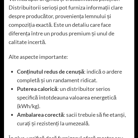
Distribuitorii serioși pot furniza informații clare
despre producător, proveniența lemnului și
compoziția exactă. Este un detaliu care face
diferența între un produs premium și unul de
calitate incertă.
Alte aspecte importante:
Conținutul redus de cenușă
: indică o ardere
completă și un randament ridicat.
Puterea calorică
: un distribuitor serios
specifică întotdeauna valoarea energetică
(kWh/kg).
Ambalarea corectă
: sacii trebuie să fie etanși,
curați și rezistenți la umezeală.
În plus, verifică dacă furnizorul oferă mostre sau