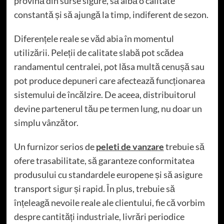
provină din surse sigure, să aibă o calitate
constantă și să ajungă la timp, indiferent de sezon.
Diferențele reale se văd abia în momentul
utilizării. Peleții de calitate slabă pot scădea
randamentul centralei, pot lăsa multă cenușă sau
pot produce depuneri care afectează funcționarea
sistemului de încălzire. De aceea, distribuitorul
devine partenerul tău pe termen lung, nu doar un
simplu vânzător.
Un furnizor serios de
peleti de vanzare
trebuie să
ofere trasabilitate, să garanteze conformitatea
produsului cu standardele europene și să asigure
transport sigur și rapid. În plus, trebuie să
înțeleagă nevoile reale ale clientului, fie că vorbim
despre cantități industriale, livrări periodice