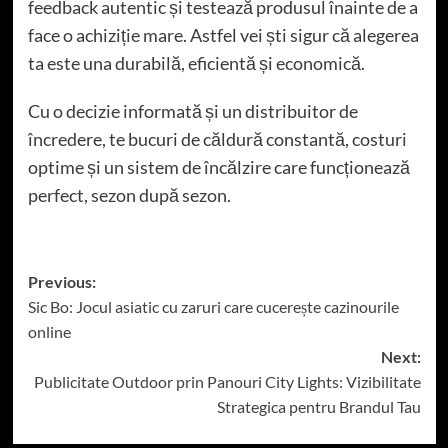
feedback autentic și testează produsul înainte de a
face o achiziție mare. Astfel vei ști sigur că alegerea
ta este una durabilă, eficientă și economică.
Cu o decizie informată și un distribuitor de
încredere, te bucuri de căldură constantă, costuri
optime și un sistem de încălzire care funcționează
perfect, sezon după sezon.
Post
Previous:
Sic Bo: Jocul asiatic cu zaruri care cucerește cazinourile
navigation
online
Next:
Publicitate Outdoor prin Panouri City Lights: Vizibilitate
Strategica pentru Brandul Tau