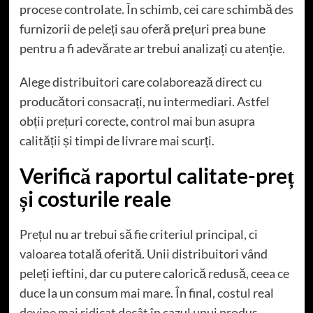
procese controlate. În schimb, cei care schimbă des
furnizorii de peleți sau oferă prețuri prea bune
pentru a fi adevărate ar trebui analizați cu atenție.
Alege distribuitori care colaborează direct cu
producători consacrați, nu intermediari. Astfel
obții prețuri corecte, control mai bun asupra
calității și timpi de livrare mai scurți.
Verifică raportul calitate-preț
și costurile reale
Prețul nu ar trebui să fie criteriul principal, ci
valoarea totală oferită. Unii distribuitori vând
peleți ieftini, dar cu putere calorică redusă, ceea ce
duce la un consum mai mare. În final, costul real
devine mai ridicat decât în cazul unui produs