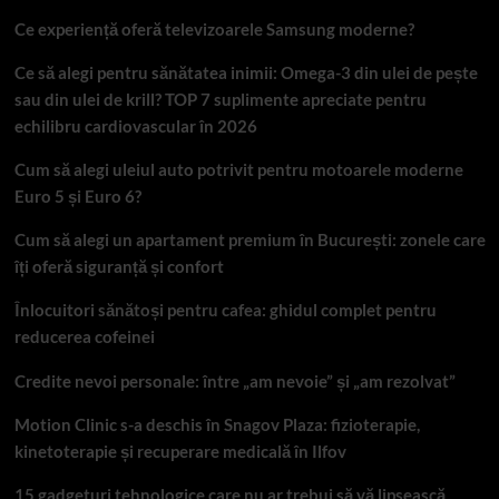
Ce experiență oferă televizoarele Samsung moderne?
Ce să alegi pentru sănătatea inimii: Omega-3 din ulei de pește
sau din ulei de krill? TOP 7 suplimente apreciate pentru
echilibru cardiovascular în 2026
Cum să alegi uleiul auto potrivit pentru motoarele moderne
Euro 5 și Euro 6?
Cum să alegi un apartament premium în București: zonele care
îți oferă siguranță și confort
Înlocuitori sănătoși pentru cafea: ghidul complet pentru
reducerea cofeinei
Credite nevoi personale: între „am nevoie” și „am rezolvat”
Motion Clinic s-a deschis în Snagov Plaza: fizioterapie,
kinetoterapie și recuperare medicală în Ilfov
15 gadgeturi tehnologice care nu ar trebui să vă lipsească