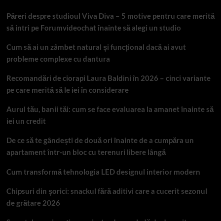
Păreri despre studioul Viva Diva – 5 motive pentru care merită
să intri pe Forumvideochat înainte să alegi un studio
Cum să ai un zâmbet natural și funcțional dacă ai avut
probleme complexe cu dantura
Recomandări de ciorapi Laura Baldini în 2026 – cinci variante
pe care merită să le iei în considerare
Aurul tău, banii tăi: cum se face evaluarea la amanet înainte să
iei un credit
De ce să te gândești de două ori înainte de a cumpăra un
apartament într-un bloc cu terenuri libere lângă
Cum transformă tehnologia LED designul interior modern
Chipsuri din șorici: snackul fără aditivi care a cucerit sezonul
de grătare 2026