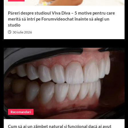
Păreri despre studioul Viva Diva – 5 motive pentru care
merită să intri pe Forumvideochat înainte să alegi un
studio
30 iulie 2026
Recomandari
Cum să ai un zâmbet natural și funcțional dacă ai avut