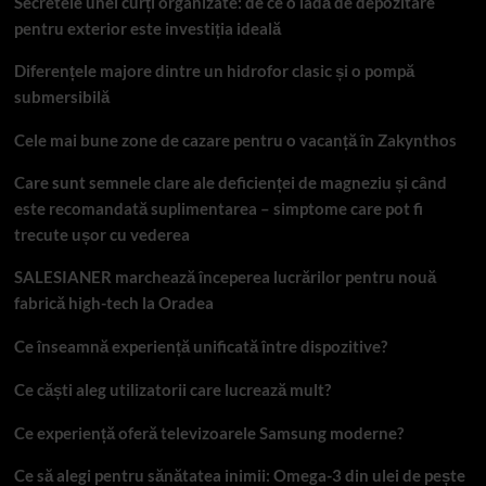
Secretele unei curți organizate: de ce o ladă de depozitare
pentru exterior este investiția ideală
Diferențele majore dintre un hidrofor clasic și o pompă
submersibilă
Cele mai bune zone de cazare pentru o vacanță în Zakynthos
Care sunt semnele clare ale deficienței de magneziu și când
este recomandată suplimentarea – simptome care pot fi
trecute ușor cu vederea
SALESIANER marchează începerea lucrărilor pentru nouă
fabrică high-tech la Oradea
Ce înseamnă experiență unificată între dispozitive?
Ce căști aleg utilizatorii care lucrează mult?
Ce experiență oferă televizoarele Samsung moderne?
Ce să alegi pentru sănătatea inimii: Omega-3 din ulei de pește