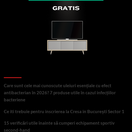
Articole recente
Care sunt cele mai cunoscute uleiuri esențiale cu efect
antibacterian în 2026? 7 produse utile în cazul infecțiilor
bacteriene
Ce iti trebuie pentru inscrierea la Cresa in București Sector 1
15 verificări utile înainte să cumperi echipament sportiv
second-hand