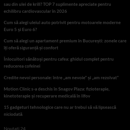
sau din ulei de krill? TOP 7 suplimente apreciate pentru
echilibru cardiovascular în 2026
Cum să alegi uleiul auto potrivit pentru motoarele moderne
Euro 5 și Euro 6?
Cum să alegi un apartament premium în București: zonele care
îți oferă siguranță și confort
Înlocuitori sănătoși pentru cafea: ghidul complet pentru
reducerea cofeinei
Credite nevoi personale: între „am nevoie” și „am rezolvat”
Motion Clinic s-a deschis în Snagov Plaza: fizioterapie,
kinetoterapie și recuperare medicală în Ilfov
15 gadgeturi tehnologice care nu ar trebui să vă lipsească
niciodată
Noutati 24