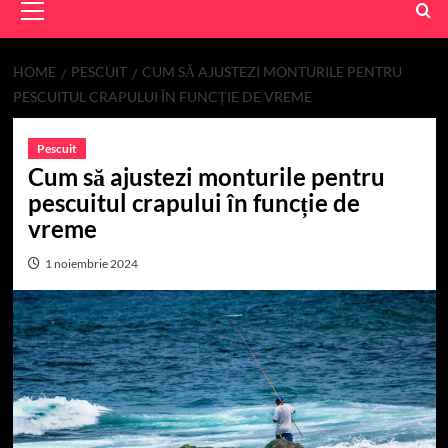
Menu
HOME
PESCUIT
CUM SĂ AJUSTEZI MONTURILE PENTRU
PESCUITUL CRAPULUI ÎN FUNCȚIE DE VREME
Pescuit
Cum să ajustezi monturile pentru
pescuitul crapului în funcție de
vreme
1 noiembrie 2024