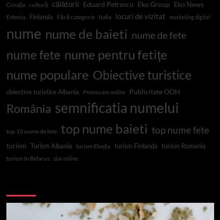
călătorii
Eduard Petrescu
Eko Group
Eko News
Croația
cultură
locuri de vizitat
Finlanda
Estonia
Fără categorie
Italia
marketing digital
nume
nume de baieti
nume de fete
nume pentru fetițe
nume fete
nume populare
Obiective turistice
Publicitate OOH
obiective turistice Albania
Promovare online
semnificatia numelui
România
top nume baieti
top nume fete
top 10 nume de fete
turism
Turism Albania
turism Finlanda
turism Romania
turism Elveția
turism în Belarus
ziar online
Top 10