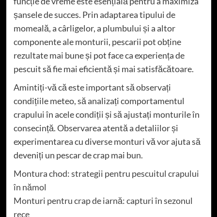
funcție de vreme este esențială pentru a maximiza
șansele de succes. Prin adaptarea tipului de
momeală, a cârligelor, a plumbului și a altor
componente ale monturii, pescarii pot obține
rezultate mai bune și pot face ca experiența de
pescuit să fie mai eficientă și mai satisfăcătoare.
Amintiți-vă că este important să observați
condițiile meteo, să analizați comportamentul
crapului în acele condiții și să ajustați monturile în
consecință. Observarea atentă a detaliilor și
experimentarea cu diverse monturi vă vor ajuta să
deveniți un pescar de crap mai bun.
Montura chod: strategii pentru pescuitul crapului
în nămol
Monturi pentru crap de iarnă: capturi în sezonul
rece