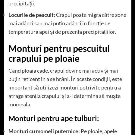
precipitații.
Locurile de pescuit:
Crapul poate migra către zone
mai adânci sau mai puțin adânci în funcție de
temperatura apei și de prezența precipitațiilor.
Monturi pentru pescuitul
crapului pe ploaie
Când ploaia cade, crapul devine mai activ și mai
puțin reticent în a se hrăni. În aceste condiții, este
important să utilizezi monturi potrivite pentru a
atrage atenția crapului și a-l determina să muște
momeala.
Monturi pentru ape tulburi:
Monturi cu momeli puternice:
Pe ploaie, apele