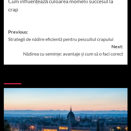
Cum influențează culoarea momelii succesul la
crap
Post
Previous:
Strategii de nădire eficientă pentru pescuitul crapului
navigation
Next:
Nădirea cu semințe: avantaje și cum să o faci corect
More Stories