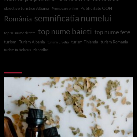
Publicitate OOH
obiective turistice Albania
Promovare online
semnificatia numelui
România
top nume baieti
top nume fete
top 10 nume de fete
turism
Turism Albania
turism Finlanda
turism Romania
turism Elveția
turism în Belarus
ziar online
Top 10