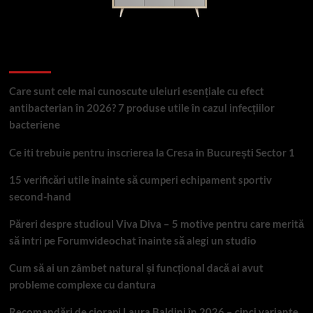
Articole recente
Care sunt cele mai cunoscute uleiuri esențiale cu efect
antibacterian în 2026? 7 produse utile în cazul infecțiilor
bacteriene
Ce iti trebuie pentru inscrierea la Cresa in București Sector 1
15 verificări utile înainte să cumperi echipament sportiv
second-hand
Păreri despre studioul Viva Diva – 5 motive pentru care merită
să intri pe Forumvideochat înainte să alegi un studio
Cum să ai un zâmbet natural și funcțional dacă ai avut
probleme complexe cu dantura
Recomandări de ciorapi Laura Baldini în 2026 – cinci variante