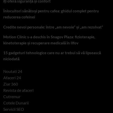
îți oferă siguranță și confort
Înlocuitori sănătoși pentru cafea: ghidul complet pentru
reducerea cofeinei
Credite nevoi personale: între „am nevoie” și „am rezolvat”
Motion Clinic s-a deschis în Snagov Plaza: fizioterapie,
kinetoterapie și recuperare medicală în Ilfov
15 gadgeturi tehnologice care nu ar trebui să vă lipsească
niciodată
Noutati 24
Afaceri 24
Ziar 360
Revista de afaceri
Cutremur
Cotele Dunarii
Servicii SEO