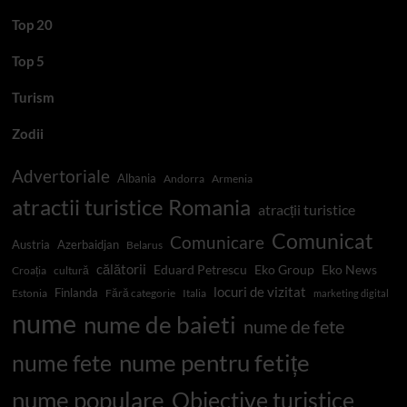
Top 20
Top 5
Turism
Zodii
Advertoriale
Albania
Andorra
Armenia
atractii turistice Romania
atracții turistice
Comunicat
Comunicare
Austria
Azerbaidjan
Belarus
călătorii
Eduard Petrescu
Eko Group
Eko News
Croația
cultură
locuri de vizitat
Finlanda
Estonia
Fără categorie
Italia
marketing digital
nume
nume de baieti
nume de fete
nume pentru fetițe
nume fete
nume populare
Obiective turistice