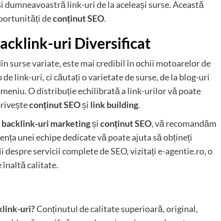
 și dumneavoastră link-uri de la aceleași surse. Această
oportunități de
conținut SEO
.
acklink-uri Diversificat
din surse variate, este mai credibil în ochii motoarelor de
e link-uri, ci căutați o varietate de surse, de la blog-uri
omeniu. O distribuție echilibrată a link-urilor vă poate
privește
conținut SEO
și
link building
.
e
backlink-uri marketing
și
conținut SEO
, vă recomandăm
ența unei echipe dedicate vă poate ajuta să obțineți
i despre servicii complete de SEO, vizitați
e-agentie.ro
, o
 înaltă calitate.
klink-uri?
Conținutul de calitate superioară, original,