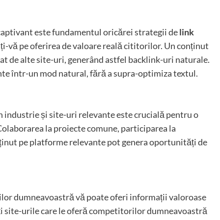
captivant este fundamentul oricărei strategii de
link
ți-vă pe oferirea de valoare reală cititorilor. Un conținut
tat de alte site-uri, generând astfel backlink-uri naturale.
nte într-un mod natural, fără a supra-optimiza textul.
in industrie și site-uri relevante este crucială pentru o
 Colaborarea la proiecte comune, participarea la
ținut pe platforme relevante pot genera oportunități de
rilor dumneavoastră vă poate oferi informații valoroase
ați site-urile care le oferă competitorilor dumneavoastră