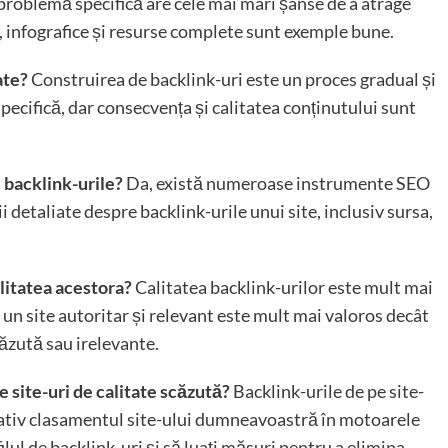
 problemă specifică are cele mai mari șanse de a atrage
z, infografice și resurse complete sunt exemple bune.
ate?
Construirea de backlink-uri este un proces gradual și
pecifică, dar consecvența și calitatea conținutului sunt
 backlink-urile?
Da, există numeroase instrumente SEO
 detaliate despre backlink-urile unui site, inclusiv sursa,
litatea acestora?
Calitatea backlink-urilor este mult mai
un site autoritar și relevant este mult mai valoros decât
căzută sau irelevante.
 site-uri de calitate scăzută?
Backlink-urile de pe site-
gativ clasamentul site-ului dumneavoastră în motoarele
lul de backlink-uri și să luați măsuri pentru a elimina