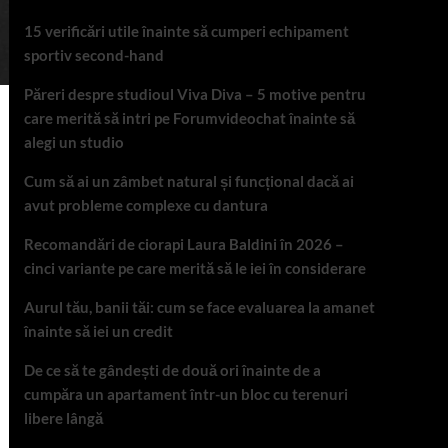
15 verificări utile înainte să cumperi echipament
sportiv second-hand
Păreri despre studioul Viva Diva – 5 motive pentru
care merită să intri pe Forumvideochat înainte să
alegi un studio
Cum să ai un zâmbet natural și funcțional dacă ai
avut probleme complexe cu dantura
Recomandări de ciorapi Laura Baldini în 2026 –
cinci variante pe care merită să le iei în considerare
Aurul tău, banii tăi: cum se face evaluarea la amanet
înainte să iei un credit
De ce să te gândești de două ori înainte de a
cumpăra un apartament într-un bloc cu terenuri
libere lângă