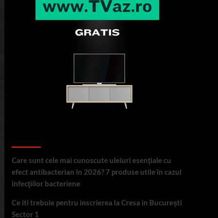
Articole recente
Care sunt cele mai cunoscute uleiuri esențiale cu
efect antibacterian în 2026? 7 produse utile în cazul
infecțiilor bacteriene
Ce iti trebuie pentru inscrierea la Cresa in București
Sector 1