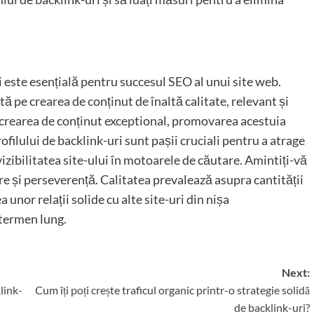
i este esențială pentru succesul SEO al unui site web.
ă pe crearea de conținut de înaltă calitate, relevant și
 crearea de conținut exceptional, promovarea acestuia
ofilului de backlink-uri sunt pașii cruciali pentru a atrage
vizibilitatea site-ului în motoarele de căutare. Amintiți-vă
e și perseverență. Calitatea prevalează asupra cantității
a unor relații solide cu alte site-uri din nișa
termen lung.
Next:
link-
Cum îți poți crește traficul organic printr-o strategie solidă
de backlink-uri?