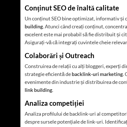
Conținut SEO de înaltă calitate
Un conținut SEO bine optimizat, informativ și 
building
. Atunci când creați conținut, concentra
excelent este mai probabil să fie distribuit și ci
Asigurați-vă că integrați cuvintele cheie releva
Colaborări și Outreach
Construirea de relații cu alți bloggeri, experți d
strategie eficientă de
backlink-uri marketing
.
evenimente din industrie și distribuirea de con
link building
.
Analiza competiției
Analiza profilului de backlink-uri al competito
despre sursele potențiale de link-uri. Identific