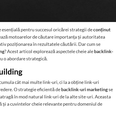
e esențială pentru succesul oricărei strategii de
conținut
lează motoarelor de căutare importanța și autoritatea
iv poziționarea în rezultatele căutării. Dar cum se
ing
? Acest articol explorează aspectele cheie ale
backlink-
ru o abordare strategică.
uilding
mula cât mai multe link-uri, ci la a obține link-uri
credere. O strategie eficientă de
backlink-uri marketing
se
atragă în mod natural link-uri de la alte site-uri. Aceasta
tă și a cuvintelor cheie relevante pentru domeniul de