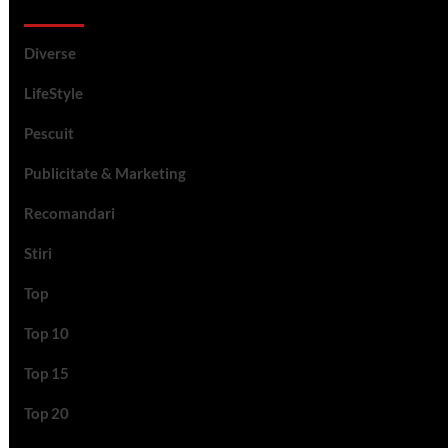
Categorii si etichete
Diverse
LifeStyle
Pescuit
Publicitate & Marketing
Recomandari
Stiri
Top
Top 10
Top 15
Top 20