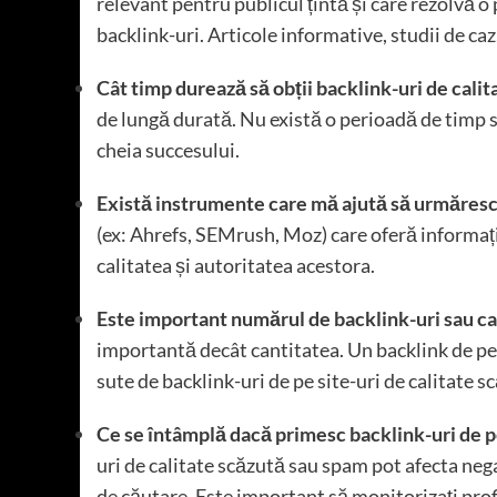
relevant pentru publicul țintă și care rezolvă o
backlink-uri. Articole informative, studii de ca
Cât timp durează să obții backlink-uri de calit
de lungă durată. Nu există o perioadă de timp s
cheia succesului.
Există instrumente care mă ajută să urmăresc
(ex: Ahrefs, SEMrush, Moz) care oferă informații
calitatea și autoritatea acestora.
Este important numărul de backlink-uri sau ca
importantă decât cantitatea. Un backlink de pe 
sute de backlink-uri de pe site-uri de calitate s
Ce se întâmplă dacă primesc backlink-uri de pe
uri de calitate scăzută sau spam pot afecta ne
de căutare. Este important să monitorizați profi