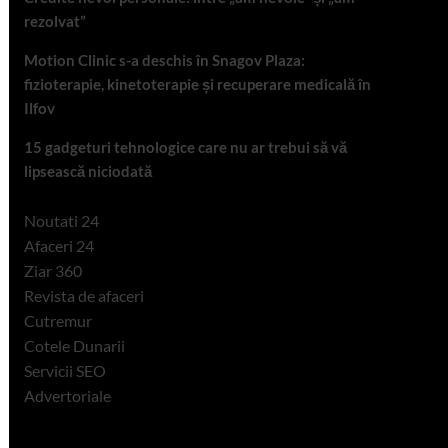
rezolvat”
Motion Clinic s-a deschis în Snagov Plaza:
fizioterapie, kinetoterapie și recuperare medicală în
Ilfov
15 gadgeturi tehnologice care nu ar trebui să vă
lipsească niciodată
Noutati 24
Afaceri 24
Ziar 360
Revista de afaceri
Cutremur
Cotele Dunarii
Servicii SEO
Advertoriale