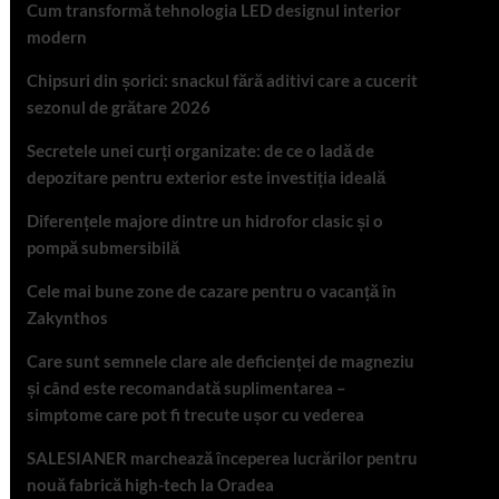
Cum transformă tehnologia LED designul interior
modern
Chipsuri din șorici: snackul fără aditivi care a cucerit
sezonul de grătare 2026
Secretele unei curți organizate: de ce o ladă de
depozitare pentru exterior este investiția ideală
Diferențele majore dintre un hidrofor clasic și o
pompă submersibilă
Cele mai bune zone de cazare pentru o vacanță în
Zakynthos
Care sunt semnele clare ale deficienței de magneziu
și când este recomandată suplimentarea –
simptome care pot fi trecute ușor cu vederea
SALESIANER marchează începerea lucrărilor pentru
nouă fabrică high-tech la Oradea