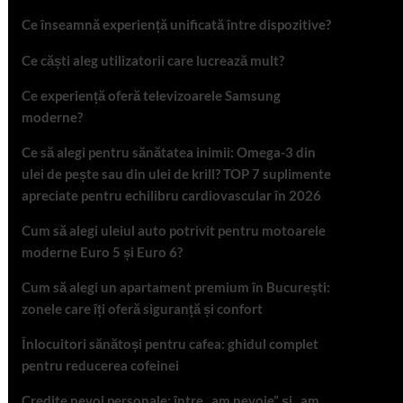
Ce înseamnă experiență unificată între dispozitive?
Ce căști aleg utilizatorii care lucrează mult?
Ce experiență oferă televizoarele Samsung
moderne?
Ce să alegi pentru sănătatea inimii: Omega-3 din
ulei de pește sau din ulei de krill? TOP 7 suplimente
apreciate pentru echilibru cardiovascular în 2026
Cum să alegi uleiul auto potrivit pentru motoarele
moderne Euro 5 și Euro 6?
Cum să alegi un apartament premium în București:
zonele care îți oferă siguranță și confort
Înlocuitori sănătoși pentru cafea: ghidul complet
pentru reducerea cofeinei
Credite nevoi personale: între „am nevoie” și „am