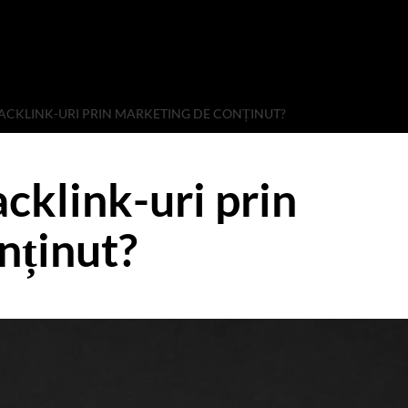
BACKLINK-URI PRIN MARKETING DE CONȚINUT?
cklink-uri prin
nținut?