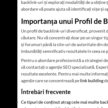
backlink-uri și explorați modalități de a obține
abordare vă poate ajuta să identificați nișe și 
Importanța unui Profil de B
Un profil de backlink-uri diversificat, provenit 
căutare. Nu vă concentrați doar pe un singur tip d
și forumuri până la site-uri de autoritate din d
îmbunătăți semnificativ rezultatele în ceea ce 
Pentru o abordare profesionistă a strategiei d
să contactați o agenție SEO specializată. Experi
rezultate excelente. Pentru mai multe informați
agenție care se concentrează pe
link building
de
Întrebări frecvente
Ce tipuri de conținut atrag cele mai multe bac