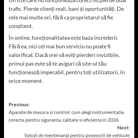
trafic. Pierde clienți reali, bani și oportunități. De
cele mai multe ori, fără ca proprietarul să fie
conștient.
În online, funcționalitatea este baza încrederii.
Fără ea, nici cel mai bun serviciu nu poate fi
valorificat. Dacă vrei să eviți pierderi invizibile,
primul pas este să te asiguri că site-ul tău
funcționează impecabil, pentru toți utilizatorii, în
orice moment.
Post
Previous:
Aparate de masura si control: cum alegi instrumentatia
navigation
corecta pentru siguranta, calitate si eficienta in 2026
Next:
Soluții de mentenanță pentru posesorii de vehicule