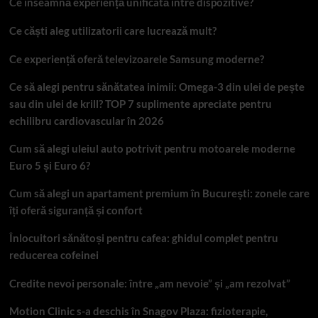
Ce înseamnă experiență unificată între dispozitive?
Ce căști aleg utilizatorii care lucrează mult?
Ce experiență oferă televizoarele Samsung moderne?
Ce să alegi pentru sănătatea inimii: Omega-3 din ulei de pește
sau din ulei de krill? TOP 7 suplimente apreciate pentru
echilibru cardiovascular în 2026
Cum să alegi uleiul auto potrivit pentru motoarele moderne
Euro 5 și Euro 6?
Cum să alegi un apartament premium în București: zonele care
îți oferă siguranță și confort
Înlocuitori sănătoși pentru cafea: ghidul complet pentru
reducerea cofeinei
Credite nevoi personale: între „am nevoie” și „am rezolvat”
Motion Clinic s-a deschis în Snagov Plaza: fizioterapie,