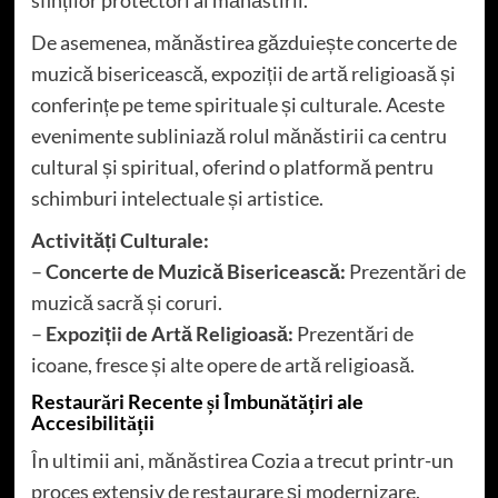
sfinților protectori ai mănăstirii.
De asemenea, mănăstirea găzduiește concerte de
muzică bisericească, expoziții de artă religioasă și
conferințe pe teme spirituale și culturale. Aceste
evenimente subliniază rolul mănăstirii ca centru
cultural și spiritual, oferind o platformă pentru
schimburi intelectuale și artistice.
Activități Culturale:
–
Concerte de Muzică Bisericească:
Prezentări de
muzică sacră și coruri.
–
Expoziții de Artă Religioasă:
Prezentări de
icoane, fresce și alte opere de artă religioasă.
Restaurări Recente și Îmbunătățiri ale
Accesibilității
În ultimii ani, mănăstirea Cozia a trecut printr-un
proces extensiv de restaurare și modernizare.