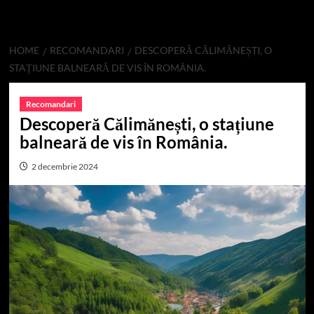
HOME
RECOMANDARI
DESCOPERĂ CĂLIMĂNEȘTI, O
STAȚIUNE BALNEARĂ DE VIS ÎN ROMÂNIA.
Recomandari
Descoperă Călimănești, o stațiune
balneară de vis în România.
2 decembrie 2024