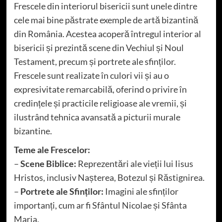
Frescele din interiorul bisericii sunt unele dintre
cele mai bine păstrate exemple de artă bizantină
din România. Acestea acoperă întregul interior al
bisericii și prezintă scene din Vechiul și Noul
Testament, precum și portrete ale sfinților.
Frescele sunt realizate în culori vii și au o
expresivitate remarcabilă, oferind o privire în
credințele și practicile religioase ale vremii, și
ilustrând tehnica avansată a picturii murale
bizantine.
Teme ale Frescelor:
–
Scene Biblice:
Reprezentări ale vieții lui Iisus
Hristos, inclusiv Nașterea, Botezul și Răstignirea.
–
Portrete ale Sfinților:
Imagini ale sfinților
importanți, cum ar fi Sfântul Nicolae și Sfânta
Maria.