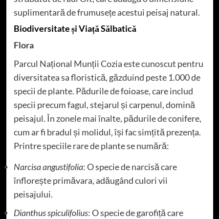
suplimentară de frumusețe acestui peisaj natural.
Biodiversitate și Viață Sălbatică
Flora
Parcul Național Munții Cozia este cunoscut pentru
diversitatea sa floristică, găzduind peste 1.000 de
specii de plante. Pădurile de foioase, care includ
specii precum fagul, stejarul și carpenul, domină
peisajul. În zonele mai înalte, pădurile de conifere,
cum ar fi bradul și molidul, își fac simțită prezența.
Printre speciile rare de plante se numără:
Narcisa angustifolia
: O specie de narcisă care
înflorește primăvara, adăugând culori vii
peisajului.
Dianthus spiculifolius
: O specie de garofiță care