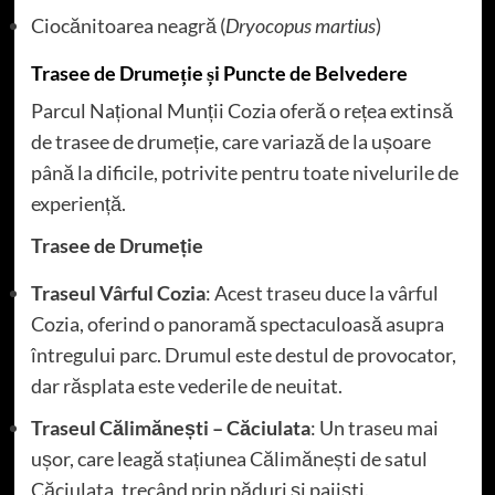
Ciocănitoarea neagră (
Dryocopus martius
)
Trasee de Drumeție și Puncte de Belvedere
Parcul Național Munții Cozia oferă o rețea extinsă
de trasee de drumeție, care variază de la ușoare
până la dificile, potrivite pentru toate nivelurile de
experiență.
Trasee de Drumeție
Traseul Vârful Cozia
: Acest traseu duce la vârful
Cozia, oferind o panoramă spectaculoasă asupra
întregului parc. Drumul este destul de provocator,
dar răsplata este vederile de neuitat.
Traseul Călimănești – Căciulata
: Un traseu mai
ușor, care leagă stațiunea Călimănești de satul
Căciulata, trecând prin păduri și pajiști.