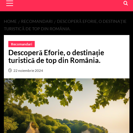
Menu
HOME
RECOMANDARI
DESCOPERĂ EFORIE, O DESTINAȚIE
TURISTICĂ DE TOP DIN ROMÂNIA.
Recomandari
Descoperă Eforie, o destinație
turistică de top din România.
22 noiembrie 2024