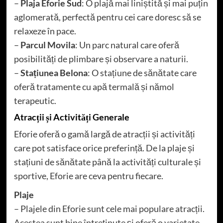
–
Plaja Eforie Sud
: O plajă mai liniștită și mai puțin
aglomerată, perfectă pentru cei care doresc să se
relaxeze în pace.
–
Parcul Movila
: Un parc natural care oferă
posibilități de plimbare și observare a naturii.
–
Stațiunea Belona
: O stațiune de sănătate care
oferă tratamente cu apă termală și nămol
terapeutic.
Atracții și Activități Generale
Eforie oferă o gamă largă de atracții și activități
care pot satisface orice preferință. De la plaje și
stațiuni de sănătate până la activități culturale și
sportive, Eforie are ceva pentru fiecare.
Plaje
– Plajele din Eforie sunt cele mai populare atracții.
Acestea sunt bine întreținute și oferă o varietate