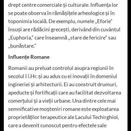
drept centre comerciale și culturale. Influența lor
se poate observa în rămășițele arheologice și în
toponimia locală. De exemplu, numele „Eforie”
însuși are rădăcini grecești, derivând din cuvântul
„Euphoria,” care înseamnă „stare de fericire” sau
„bunăstare.”
Influențe Romane
Romanii au preluat controlul asupra regiunii în
secolul I î.Hr. și au adus cu ei inovații în domeniul
ingineriei și arhitecturii. Ei au construit drumuri,
apeducte și fortificații care au facilitat dezvoltarea
comerțului și a vieții urbane. Una dintre cele mai
semnificative moșteniri romane este exploatarea
proprietăților terapeutice ale Lacului Techirghiol,
care a devenit cunoscut pentru efectele sale