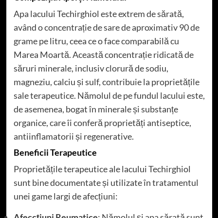
Apa lacului Techirghiol este extrem de sărată,
având o concentrație de sare de aproximativ 90 de
grame pe litru, ceea ce o face comparabilă cu
Marea Moartă. Această concentrație ridicată de
săruri minerale, inclusiv clorură de sodiu,
magneziu, calciu și sulf, contribuie la proprietățile
sale terapeutice. Nămolul de pe fundul lacului este,
de asemenea, bogat în minerale și substanțe
organice, care îi conferă proprietăți antiseptice,
antiinflamatorii și regenerative.
Beneficii Terapeutice
Proprietățile terapeutice ale lacului Techirghiol
sunt bine documentate și utilizate în tratamentul
unei game largi de afecțiuni:
Afeccțiuni Reumatice
: Nămolul și apa sărată sunt