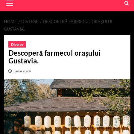
Menu
HOME
DIVERSE
DESCOPERĂ FARMECUL ORAȘULUI
GUSTAVIA.
Diverse
Descoperă farmecul orașului
Gustavia.
3 mai 2024