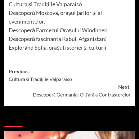
Cultura și Tradițiile Valparaíso
Descoperă Moscova, orașul țarilor și al
evenimentelor.
Descoperă Farmecul Orașului Windhoek
Descoperă fascinanta Kabul, Afganistan!
Explorând Sofia, orașul istoriei și culturii
Post
Previous:
Cultura și Tradițiile Valparaíso
navigation
Next:
Descoperă Germania: O Țară a Contrasterelor
More Stories