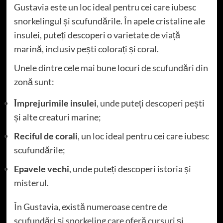
Gustavia este un loc ideal pentru cei care iubesc
snorkelingul și scufundările. În apele cristaline ale
insulei, puteți descoperi o varietate de viață
marină, inclusiv pești colorați și coral.
Unele dintre cele mai bune locuri de scufundări din
zonă sunt:
Împrejurimile insulei
, unde puteți descoperi pești
și alte creaturi marine;
Reciful de corali
, un loc ideal pentru cei care iubesc
scufundările;
Epavele vechi
, unde puteți descoperi istoria și
misterul.
În Gustavia, există numeroase centre de
scufundări și snorkeling care oferă cursuri și