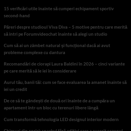
15 verificări utile înainte să cumperi echipament sportiv
second-hand
Păreri despre studioul Viva Diva – 5 motive pentru care merită
să intri pe Forumvideochat înainte să alegi un studio
Cum să ai un zâmbet natural și funcțional dacă ai avut
probleme complexe cu dantura
Recomandări de ciorapi Laura Baldini în 2026 – cinci variante
pe care merită să le iei în considerare
Aurul tău, banii tăi: cum se face evaluarea la amanet înainte să
iei un credit
De ce să te gândești de două ori înainte de a cumpăra un
apartament într-un bloc cu terenuri libere lângă
Cum transformă tehnologia LED designul interior modern
Chipsuri din șorici: snackul fără aditivi care a cucerit sezonul