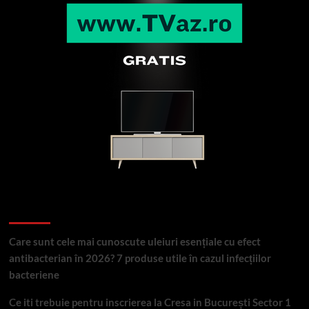
Articole recente
Care sunt cele mai cunoscute uleiuri esențiale cu efect
antibacterian în 2026? 7 produse utile în cazul infecțiilor
bacteriene
Ce iti trebuie pentru inscrierea la Cresa in București Sector 1