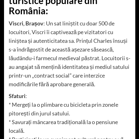
turistice populare din
România:
Viscri, Brașov
: Un sat liniștit cu doar 500 de
locuitori, Viscri îi captivează pe vizitatori cu
liniștea și autenticitatea sa. Prințul Charles însuși
s-a îndrăgostit de această așezare săsească,
lăudându-i farmecul medieval păstrat. Locuitorii s-
au angajat să mențină identitatea și mediul satului
printr-un „contract social” care interzice
modificările fără aprobare generală.
Sfaturi
:
* Mergeți la o plimbare cu bicicleta prin zonele
pitorești din jurul satului.
* Savurați mâncarea tradițională la o pensiune
locală.