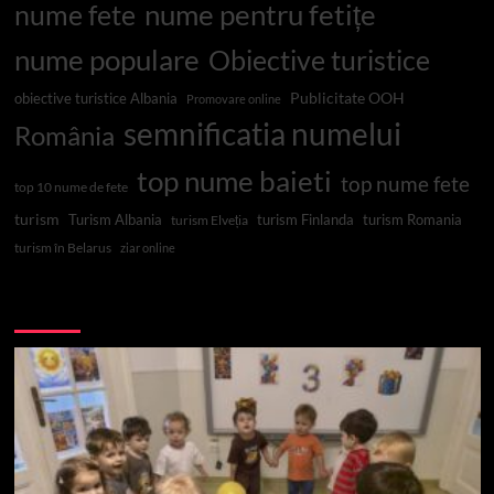
nume pentru fetițe
nume fete
nume populare
Obiective turistice
Publicitate OOH
obiective turistice Albania
Promovare online
semnificatia numelui
România
top nume baieti
top nume fete
top 10 nume de fete
turism
Turism Albania
turism Finlanda
turism Romania
turism Elveția
turism în Belarus
ziar online
Top 10