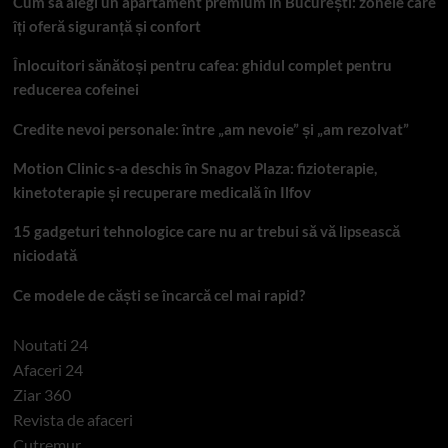
Cum să alegi un apartament premium în București: zonele care
îți oferă siguranță și confort
Înlocuitori sănătoși pentru cafea: ghidul complet pentru
reducerea cofeinei
Credite nevoi personale: între „am nevoie” și „am rezolvat”
Motion Clinic s-a deschis în Snagov Plaza: fizioterapie,
kinetoterapie și recuperare medicală în Ilfov
15 gadgeturi tehnologice care nu ar trebui să vă lipsească
niciodată
Ce modele de căști se încarcă cel mai rapid?
Noutati 24
Afaceri 24
Ziar 360
Revista de afaceri
Cutremur