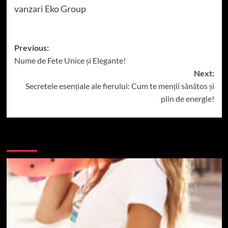
vanzari Eko Group
Post
Previous:
Nume de Fete Unice și Elegante!
navigation
Next:
Secretele esențiale ale fierului: Cum te menții sănătos și
plin de energie!
More Stories