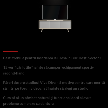
Articole recente
Ce iti trebuie pentru inscrierea la Cresa in București Sector 1
15 verificări utile înainte să cumperi echipament sportiv
second-hand
Păreri despre studioul Viva Diva – 5 motive pentru care merită
să intri pe Forumvideochat înainte să alegi un studio
Cum să ai un zâmbet natural și funcțional dacă ai avut
probleme complexe cu dantura