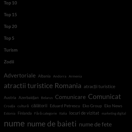
Top 10
Top 15
Top 20
Top 5
Turism
Zodii
Advertoriale
Albania
Andorra
Armenia
atractii turistice Romania
atracții turistice
Comunicat
Comunicare
Austria
Azerbaidjan
Belarus
călătorii
Eduard Petrescu
Eko Group
Eko News
Croația
cultură
locuri de vizitat
Finlanda
Estonia
Fără categorie
Italia
marketing digital
nume
nume de baieti
nume de fete