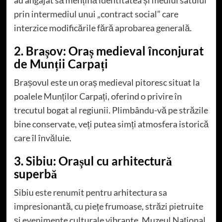
au angajat să mențină identitatea și mediul satului
prin intermediul unui „contract social” care
interzice modificările fără aprobarea generală.
2. Brașov: Oraș medieval înconjurat
de Munții Carpați
Brașovul este un oraș medieval pitoresc situat la
poalele Munților Carpați, oferind o privire în
trecutul bogat al regiunii. Plimbându-vă pe străzile
bine conservate, veți putea simți atmosfera istorică
care îl învăluie.
3. Sibiu: Orașul cu arhitectură
superbă
Sibiu este renumit pentru arhitectura sa
impresionantă, cu piețe frumoase, străzi pietruite
și evenimente culturale vibrante. Muzeul Național