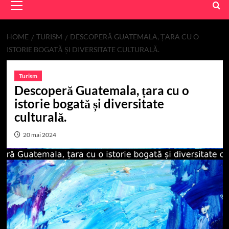
Menu
HOME
TURISM
DESCOPERĂ GUATEMALA, ȚARA CU O
ISTORIE BOGATĂ ȘI DIVERSITATE CULTURALĂ.
Turism
Descoperă Guatemala, țara cu o
istorie bogată și diversitate
culturală.
20 mai 2024