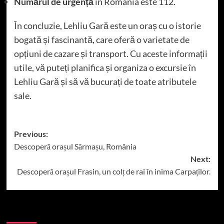
Numărul de urgență
în România este 112.
În concluzie, Lehliu Gară este un oraș cu o istorie
bogată și fascinantă, care oferă o varietate de
opțiuni de cazare și transport. Cu aceste informații
utile, vă puteți planifica și organiza o excursie în
Lehliu Gară și să vă bucurați de toate atributele
sale.
Post
Previous:
Descoperă orașul Sărmașu, România
navigation
Next:
Descoperă orașul Frasin, un colț de rai în inima Carpaților.
More Stories