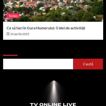
Turism
Ce să faci în Gura Humorului: 5 idei de activități
24 aprilie 2025
Caută
Caută