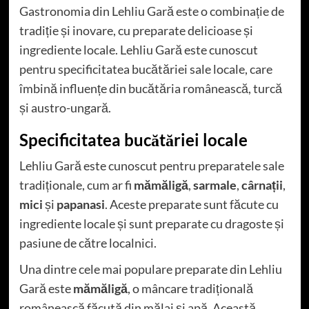
Gastronomia din Lehliu Gară este o combinație de
tradiție și inovare, cu preparate delicioase și
ingrediente locale. Lehliu Gară este cunoscut
pentru specificitatea bucătăriei sale locale, care
îmbină influențe din bucătăria românească, turcă
și austro-ungară.
Specificitatea bucătăriei locale
Lehliu Gară este cunoscut pentru preparatele sale
tradiționale, cum ar fi
mămăligă
,
sarmale
,
cârnații
,
mici
și
papanasi
. Aceste preparate sunt făcute cu
ingrediente locale și sunt preparate cu dragoste și
pasiune de către localnici.
Una dintre cele mai populare preparate din Lehliu
Gară este
mămăligă
, o mâncare tradițională
românească făcută din mălai și apă. Această