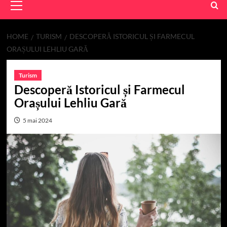
Menu
HOME
TURISM
DESCOPERĂ ISTORICUL ȘI FARMECUL
ORAȘULUI LEHLIU GARĂ
Turism
Descoperă Istoricul și Farmecul
Orașului Lehliu Gară
5 mai 2024