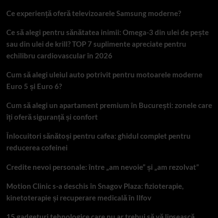
Ce experiență oferă televizoarele Samsung moderne?
Ce să alegi pentru sănătatea inimii: Omega-3 din ulei de pește
sau din ulei de krill? TOP 7 suplimente apreciate pentru
echilibru cardiovascular în 2026
Cum să alegi uleiul auto potrivit pentru motoarele moderne
Euro 5 și Euro 6?
Cum să alegi un apartament premium în București: zonele care
îți oferă siguranță și confort
Înlocuitori sănătoși pentru cafea: ghidul complet pentru
reducerea cofeinei
Credite nevoi personale: între „am nevoie” și „am rezolvat”
Motion Clinic s-a deschis în Snagov Plaza: fizioterapie,
kinetoterapie și recuperare medicală în Ilfov
15 gadgeturi tehnologice care nu ar trebui să vă lipsească