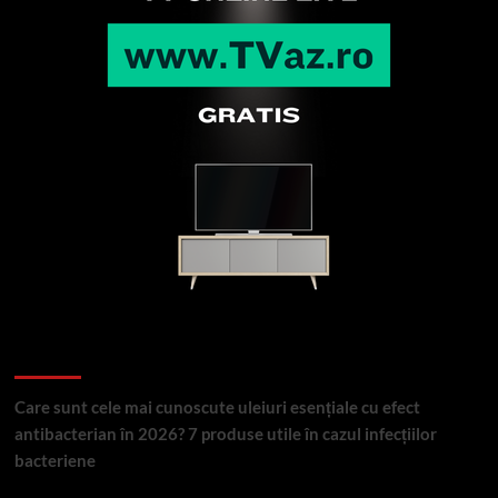
Articole recente
Care sunt cele mai cunoscute uleiuri esențiale cu efect
antibacterian în 2026? 7 produse utile în cazul infecțiilor
bacteriene