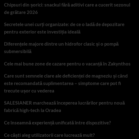
Chipsuri din șorici: snackul fără aditivi care a cucerit sezonul
de grătare 2026
Secretele unei curți organizate: de ce o ladă de depozitare
pentru exterior este investiția ideală
Diferențele majore dintre un hidrofor clasic și o pompă
submersibilă
Cele mai bune zone de cazare pentru o vacanță în Zakynthos
Care sunt semnele clare ale deficienței de magneziu și când
este recomandată suplimentarea – simptome care pot fi
trecute ușor cu vederea
SALESIANER marchează începerea lucrărilor pentru nouă
fabrică high-tech la Oradea
Ce înseamnă experiență unificată între dispozitive?
Ce căști aleg utilizatorii care lucrează mult?