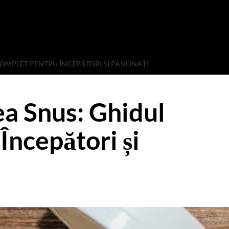
OMPLET PENTRU ÎNCEPĂTORI ȘI PASIONAȚI
a Snus: Ghidul
Începători și