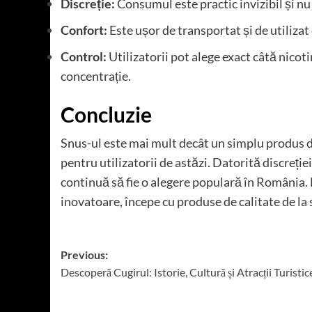
Discreție:
Consumul este practic invizibil și nu
Confort:
Este ușor de transportat și de utilizat 
Control:
Utilizatorii pot alege exact câtă nicot
concentrație.
Concluzie
Snus-ul este mai mult decât un simplu produs d
pentru utilizatorii de astăzi. Datorită discreției
continuă să fie o alegere populară în România. 
inovatoare, începe cu produse de calitate de la
Post
Previous:
Descoperă Cugirul: Istorie, Cultură și Atracții Turistic
navigation