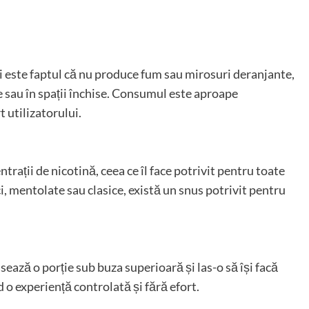
i este faptul că nu produce fum sau mirosuri deranjante,
ce sau în spații închise. Consumul este aproape
 utilizatorului.
rații de nicotină, ceea ce îl face potrivit pentru toate
i, mentolate sau clasice, există un snus potrivit pentru
sează o porție sub buza superioară și las-o să își facă
d o experiență controlată și fără efort.