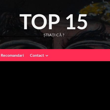
TOP 15
ȘTIAȚI CĂ ?
Recomandari
Contact