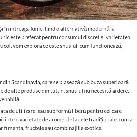
i în întreaga lume, fiind o alternativă modernă la
unic este preferat pentru consumul discret și varietatea
rticol, vom explora ce este snus-ul, cum funcționează,
r din Scandinavia, care se plasează sub buza superioară
re de alte produse din tutun, snus-ul nu necesită ardere,
nvenabilă.
ta de utilizare, sau sub formă liberă pentru cei care
il într-o varietate de arome, de la cele tradiționale, cum ar
r fi menta, fructele sau combinațiile exotice.