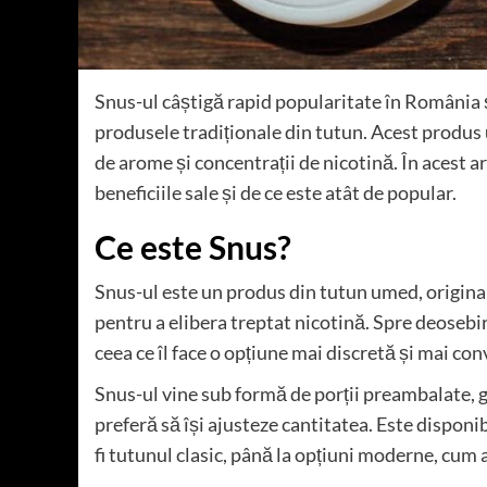
Snus-ul câștigă rapid popularitate în România ș
produsele tradiționale din tutun. Acest produs 
de arome și concentrații de nicotină. În acest a
beneficiile sale și de ce este atât de popular.
Ce este Snus?
Snus-ul este un produs din tutun umed, origina
pentru a elibera treptat nicotină. Spre deosebi
ceea ce îl face o opțiune mai discretă și mai co
Snus-ul vine sub formă de porții preambalate, ga
preferă să își ajusteze cantitatea. Este disponib
fi tutunul clasic, până la opțiuni moderne, cum a