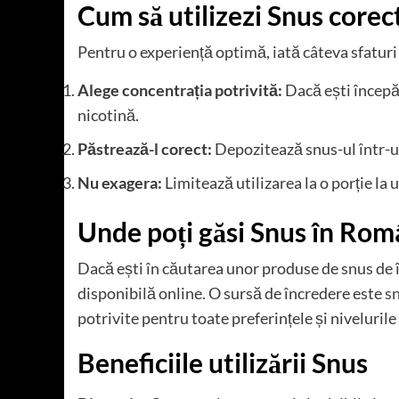
Cum să utilizezi Snus corec
Pentru o experiență optimă, iată câteva sfaturi 
Alege concentrația potrivită:
Dacă ești începă
nicotină.
Păstrează-l corect:
Depozitează snus-ul într-un
Nu exagera:
Limitează utilizarea la o porție l
Unde poți găsi Snus în Rom
Dacă ești în căutarea unor produse de snus de î
disponibilă online. O sursă de încredere este
s
potrivite pentru toate preferințele și nivelurile
Beneficiile utilizării Snus