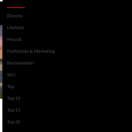
Categorii si etichete
Diverse
LifeStyle
Pescuit
Publicitate & Marketing
Recomandari
Stiri
Top
Top 10
Top 15
Top 20