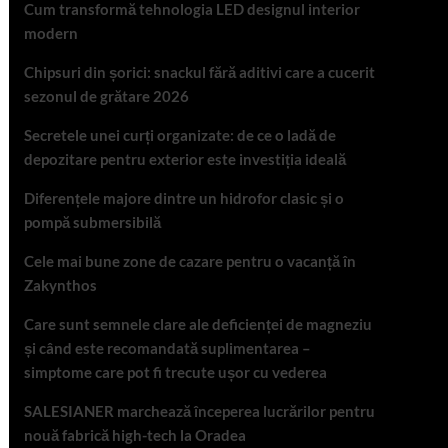
Cum transformă tehnologia LED designul interior
modern
Chipsuri din șorici: snackul fără aditivi care a cucerit
sezonul de grătare 2026
Secretele unei curți organizate: de ce o ladă de
depozitare pentru exterior este investiția ideală
Diferențele majore dintre un hidrofor clasic și o
pompă submersibilă
Cele mai bune zone de cazare pentru o vacanță în
Zakynthos
Care sunt semnele clare ale deficienței de magneziu
și când este recomandată suplimentarea –
simptome care pot fi trecute ușor cu vederea
SALESIANER marchează începerea lucrărilor pentru
nouă fabrică high-tech la Oradea