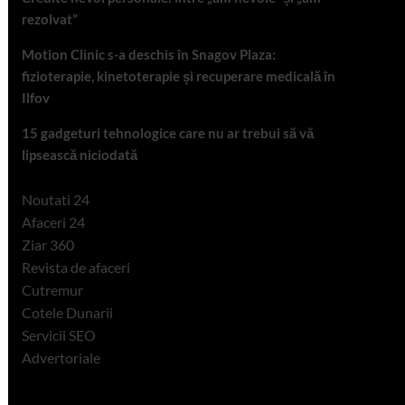
rezolvat”
Motion Clinic s-a deschis în Snagov Plaza:
fizioterapie, kinetoterapie și recuperare medicală în
Ilfov
15 gadgeturi tehnologice care nu ar trebui să vă
lipsească niciodată
Noutati 24
Afaceri 24
Ziar 360
Revista de afaceri
Cutremur
Cotele Dunarii
Servicii SEO
Advertoriale