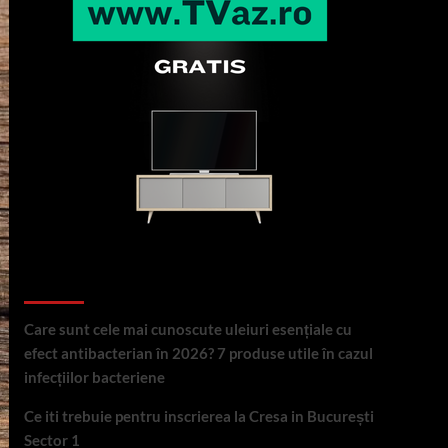
Articole recente
Care sunt cele mai cunoscute uleiuri esențiale cu
efect antibacterian în 2026? 7 produse utile în cazul
infecțiilor bacteriene
Ce iti trebuie pentru inscrierea la Cresa in București
Sector 1