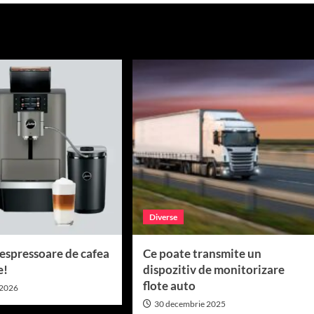
Diverse
 espressoare de cafea
Ce poate transmite un
e!
dispozitiv de monitorizare
flote auto
 2026
30 decembrie 2025