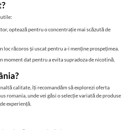
t?
utile:
tor, optează pentru o concentrație mai scăzută de
 loc răcoros și uscat pentru a-i menține prospețimea.
a un moment dat pentru a evita supradoza de nicotină.
ânia?
naltă calitate, îți recomandăm să explorezi oferta
nus
romania
, unde vei găsi o selecție variată de produse
 de experiență.