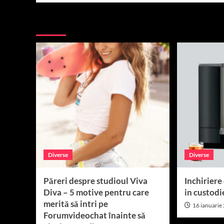
More Stories
Diverse
Diverse
Păreri despre studioul Viva
Inchiriere
Diva – 5 motive pentru care
in custodi
merită să intri pe
16 ianuarie
Forumvideochat înainte să