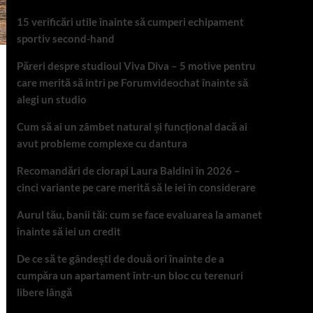
15 verificări utile înainte să cumperi echipament
sportiv second-hand
Păreri despre studioul Viva Diva – 5 motive pentru
care merită să intri pe Forumvideochat înainte să
alegi un studio
Cum să ai un zâmbet natural și funcțional dacă ai
avut probleme complexe cu dantura
Recomandări de ciorapi Laura Baldini în 2026 –
cinci variante pe care merită să le iei în considerare
Aurul tău, banii tăi: cum se face evaluarea la amanet
înainte să iei un credit
De ce să te gândești de două ori înainte de a
cumpăra un apartament într-un bloc cu terenuri
libere lângă