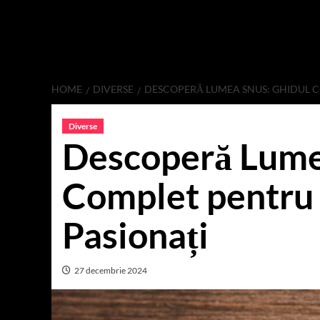
HOME
DIVERSE
DESCOPERĂ LUMEA SNUS: GHIDUL C
Diverse
Descoperă Lume
Complet pentru 
Pasionați
27 decembrie 2024