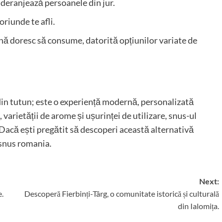
 deranjează persoanele din jur.
oriunde te afli.
ină doresc să consume, datorită opțiunilor variate de
in tutun; este o experiență modernă, personalizată
, varietății de arome și ușurinței de utilizare, snus-ul
Dacă ești pregătit să descoperi această alternativă
snus
romania
.
Next:
e.
Descoperă Fierbinți-Târg, o comunitate istorică și culturală
din Ialomița.