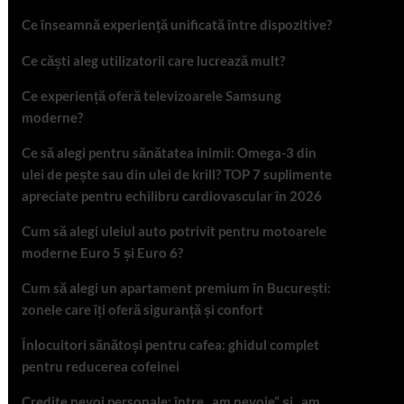
Ce înseamnă experiență unificată între dispozitive?
Ce căști aleg utilizatorii care lucrează mult?
Ce experiență oferă televizoarele Samsung
moderne?
Ce să alegi pentru sănătatea inimii: Omega-3 din
ulei de pește sau din ulei de krill? TOP 7 suplimente
apreciate pentru echilibru cardiovascular în 2026
Cum să alegi uleiul auto potrivit pentru motoarele
moderne Euro 5 și Euro 6?
Cum să alegi un apartament premium în București:
zonele care îți oferă siguranță și confort
Înlocuitori sănătoși pentru cafea: ghidul complet
pentru reducerea cofeinei
Credite nevoi personale: între „am nevoie” și „am