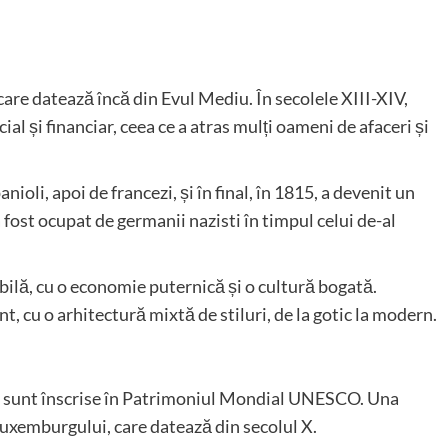
are datează încă din Evul Mediu. În secolele XIII-XIV,
l și financiar, ceea ce a atras mulți oameni de afaceri și
ioli, apoi de francezi, și în final, în 1815, a devenit un
fost ocupat de germanii nazisti în timpul celui de-al
bilă, cu o economie puternică și o cultură bogată.
t, cu o arhitectură mixtă de stiluri, de la gotic la modern.
e sunt înscrise în Patrimoniul Mondial UNESCO. Una
Luxemburgului, care datează din secolul X.