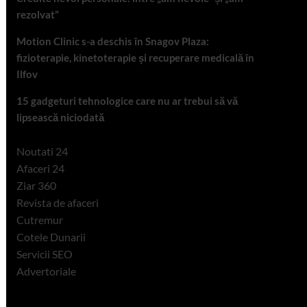
rezolvat”
Motion Clinic s-a deschis în Snagov Plaza:
fizioterapie, kinetoterapie și recuperare medicală în
Ilfov
15 gadgeturi tehnologice care nu ar trebui să vă
lipsească niciodată
Noutati 24
Afaceri 24
Ziar 360
Revista de afaceri
Cutremur
Cotele Dunarii
Servicii SEO
Advertoriale