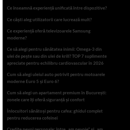
Ce înseamnă experiență unificată între dispozitive?
Ce căști aleg utilizatorii care lucrează mult?
Ce experiență oferă televizoarele Samsung
moderne?
Ce să alegi pentru sănătatea inimii: Omega-3 din
ulei de pește sau din ulei de krill? TOP 7 suplimente
apreciate pentru echilibru cardiovascular în 2026
Cum să alegi uleiul auto potrivit pentru motoarele
moderne Euro 5 și Euro 6?
Cum să alegi un apartament premium în București:
zonele care îți oferă siguranță și confort
Înlocuitori sănătoși pentru cafea: ghidul complet
pentru reducerea cofeinei
Credite nevoi personale: între „am nevoie” și „am