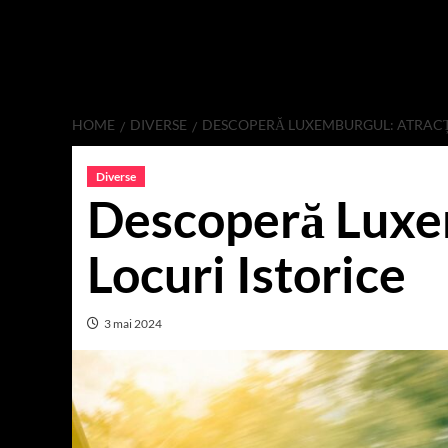
HOME
DIVERSE
DESCOPERĂ LUXEMBURGUL: ATRACȚII
Diverse
Descoperă Luxem
Locuri Istorice
3 mai 2024