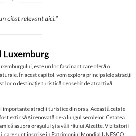
n citat relevant aici.”
șul Luxemburg
xemburgului, este un loc fascinant care oferă o
aturale. În acest capitol, vom explora principalele atracții
t loc o destinație turistică deosebit de atractivă.
importante atracții turistice din oraș. Această cetate
a fost extinsă și renovată de-a lungul secolelor. Cetatea
mică asupra orașului și a văii râului Alzette. Vizitatorii
ății, care sunt înscrise în Patrimoniul Mondial UNESCO.