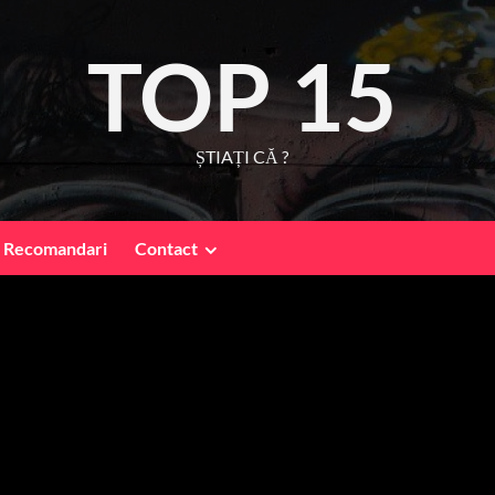
TOP 15
ȘTIAȚI CĂ ?
Recomandari
Contact