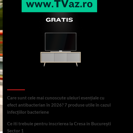
Articole recente
Care sunt cele mai cunoscute uleiuri esențiale cu
efect antibacterian în 2026? 7 produse utile în cazul
infecțiilor bacteriene
Ce iti trebuie pentru inscrierea la Cresa in București
Sector 1