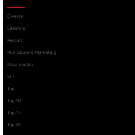
Categorii si etichete
Diverse
LifeStyle
Pescuit
Publicitate & Marketing
Recomandari
Stiri
Top
Top 10
Top 15
Top 20