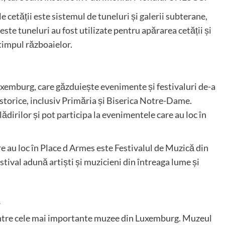
e cetății este sistemul de tuneluri și galerii subterane,
ceste tuneluri au fost utilizate pentru apărarea cetății și
 timpul războaielor.
uxemburg, care găzduiește evenimente și festivaluri de-a
 istorice, inclusiv Primăria și Biserica Notre-Dame.
ădirilor și pot participa la evenimentele care au loc în
 au loc în Place d Armes este Festivalul de Muzică din
stival adună artiști și muzicieni din întreaga lume și
ă
dintre cele mai importante muzee din Luxemburg. Muzeul