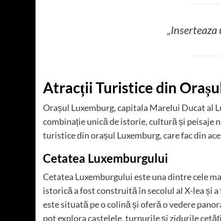
„Inserteaza u
Atracții Turistice din Ora
Orașul Luxemburg, capitala Marelui Ducat al Lu
combinație unică de istorie, cultură și peisaje n
turistice din orașul Luxemburg, care fac din aces
Cetatea Luxemburgului
Cetatea Luxemburgului este una dintre cele mai 
istorică a fost construită în secolul al X-lea și 
este situată pe o colină și oferă o vedere panora
pot explora castelele, turnurile și zidurile cet