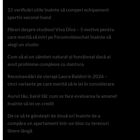
15 verificări utile înainte să cumperi echipament
sportiv second-hand
Păreri despre studioul Viva Diva – 5 motive pentru
care merită să intri pe Forumvideochat înainte să
alegi un studio
Cum să ai un zâmbet natural și funcțional dacă ai
avut probleme complexe cu dantura
Recomandări de ciorapi Laura Baldini în 2026 –
cinci variante pe care merită să le iei în considerare
Aurul tău, banii tăi: cum se face evaluarea la amanet
înainte să iei un credit
De ce să te gândești de două ori înainte de a
cumpăra un apartament într-un bloc cu terenuri
libere lângă