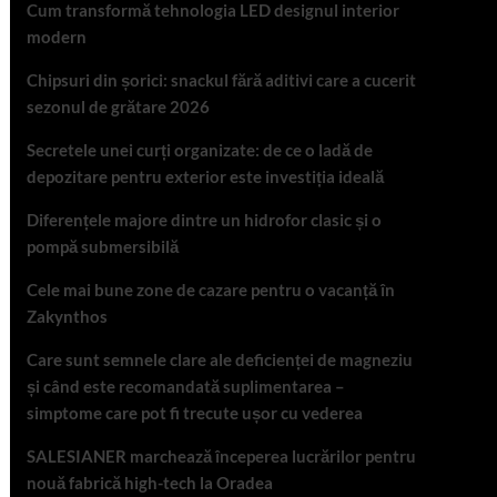
Cum transformă tehnologia LED designul interior
modern
Chipsuri din șorici: snackul fără aditivi care a cucerit
sezonul de grătare 2026
Secretele unei curți organizate: de ce o ladă de
depozitare pentru exterior este investiția ideală
Diferențele majore dintre un hidrofor clasic și o
pompă submersibilă
Cele mai bune zone de cazare pentru o vacanță în
Zakynthos
Care sunt semnele clare ale deficienței de magneziu
și când este recomandată suplimentarea –
simptome care pot fi trecute ușor cu vederea
SALESIANER marchează începerea lucrărilor pentru
nouă fabrică high-tech la Oradea