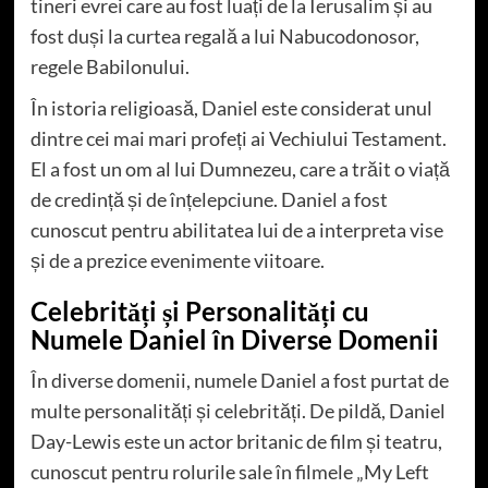
tineri evrei care au fost luați de la Ierusalim și au
fost duși la curtea regală a lui Nabucodonosor,
regele Babilonului.
În istoria religioasă, Daniel este considerat unul
dintre cei mai mari profeți ai Vechiului Testament.
El a fost un om al lui Dumnezeu, care a trăit o viață
de credință și de înțelepciune. Daniel a fost
cunoscut pentru abilitatea lui de a interpreta vise
și de a prezice evenimente viitoare.
Celebrități și Personalități cu
Numele Daniel în Diverse Domenii
În diverse domenii, numele Daniel a fost purtat de
multe personalități și celebrități. De pildă, Daniel
Day-Lewis este un actor britanic de film și teatru,
cunoscut pentru rolurile sale în filmele „My Left