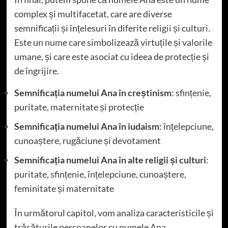
complex și multifacetat, care are diverse
semnificații și înțelesuri în diferite religii și culturi.
Este un nume care simbolizează virtuțile și valorile
umane, și care este asociat cu ideea de protecție și
de îngrijire.
Semnificația numelui Ana în creștinism
: sfințenie,
puritate, maternitate și protecție
Semnificația numelui Ana în iudaism
: înțelepciune,
cunoaștere, rugăciune și devotament
Semnificația numelui Ana în alte religii și culturi
:
puritate, sfințenie, înțelepciune, cunoaștere,
feminitate și maternitate
În următorul capitol, vom analiza caracteristicile și
trăsăturile persoanelor cu numele Ana.