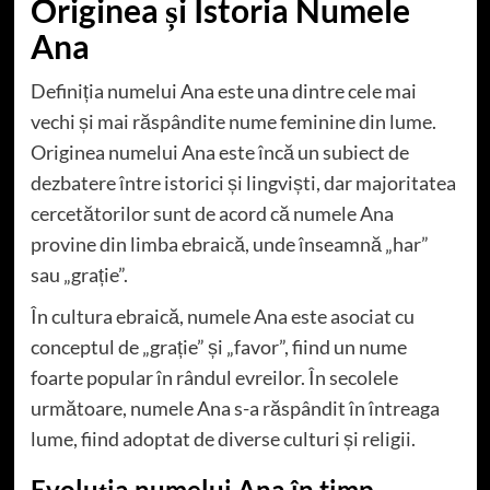
Originea și Istoria Numele
Ana
Definiția numelui Ana este una dintre cele mai
vechi și mai răspândite nume feminine din lume.
Originea numelui Ana este încă un subiect de
dezbatere între istorici și lingviști, dar majoritatea
cercetătorilor sunt de acord că numele Ana
provine din limba ebraică, unde înseamnă „har”
sau „grație”.
În cultura ebraică, numele Ana este asociat cu
conceptul de „grație” și „favor”, fiind un nume
foarte popular în rândul evreilor. În secolele
următoare, numele Ana s-a răspândit în întreaga
lume, fiind adoptat de diverse culturi și religii.
Evoluția numelui Ana în timp