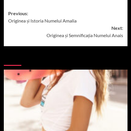
Post
Previous:
Originea și Istoria Numelui Amalia
navigation
Next:
Originea și Semnificația Numelui Anais
More Stories