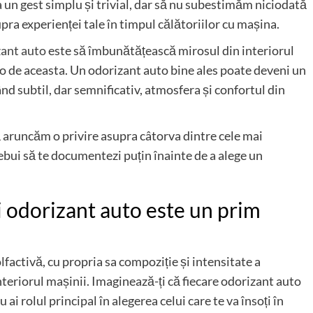
 un gest simplu și trivial, dar să nu subestimăm niciodată
pra experienței tale în timpul călătoriilor cu mașina.
zant auto
este să îmbunătățească mirosul din interiorul
olo de aceasta. Un odorizant auto bine ales poate deveni un
nd subtil, dar semnificativ, atmosfera și confortul din
să aruncăm o privire asupra câtorva dintre cele mai
bui să te documentezi puțin înainte de a alege un
 odorizant auto este un prim
factivă, cu propria sa compoziție și intensitate a
nteriorul mașinii. Imaginează-ți că fiecare odorizant auto
 ai rolul principal în alegerea celui care te va însoți în