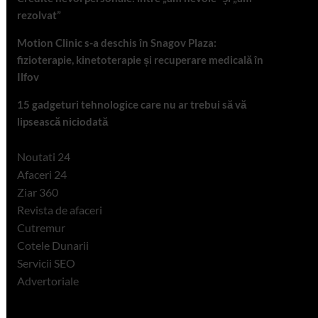
rezolvat”
Motion Clinic s-a deschis în Snagov Plaza:
fizioterapie, kinetoterapie și recuperare medicală în
Ilfov
15 gadgeturi tehnologice care nu ar trebui să vă
lipsească niciodată
Noutati 24
Afaceri 24
Ziar 360
Revista de afaceri
Cutremur
Cotele Dunarii
Servicii SEO
Advertoriale