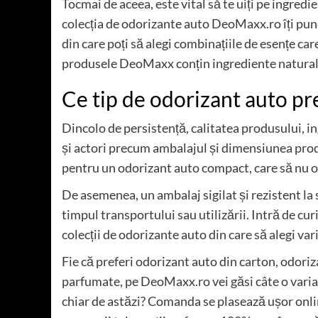
Tocmai de aceea, este vital să te uiți pe ingredie
colecția de odorizante auto DeoMaxx.ro îți pun
din care poți să alegi combinațiile de esențe car
produsele DeoMaxx conțin ingrediente natural
Ce tip de odorizant auto pr
Dincolo de persistență, calitatea produsului, i
și actori precum ambalajul și dimensiunea produ
pentru un odorizant auto compact, care să nu o
De asemenea, un ambalaj sigilat și rezistent la s
timpul transportului sau utilizării. Intră de c
colecții de odorizante auto din care să alegi vari
Fie că preferi odorizant auto din carton, odoriz
parfumate, pe DeoMaxx.ro vei găsi câte o variant
chiar de astăzi? Comanda se plasează ușor online