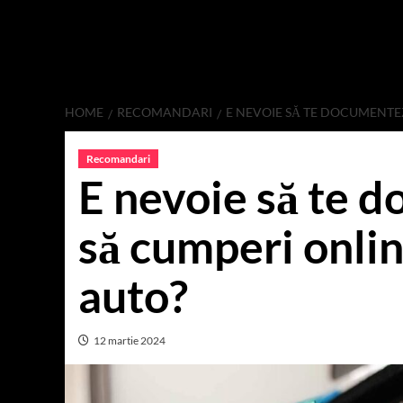
HOME
RECOMANDARI
E NEVOIE SĂ TE DOCUMENTE
Recomandari
E nevoie să te d
să cumperi onli
auto?
12 martie 2024