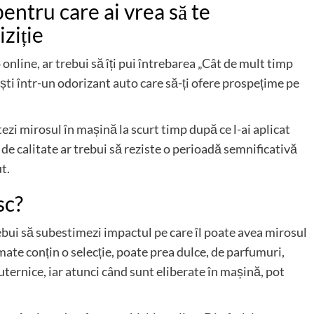
pentru care ai vrea să te
ziție
nline, ar trebui să îți pui întrebarea „Cât de mult timp
ești într-un odorizant auto care să-ți ofere prospețime pe
ezi mirosul în mașină la scurt timp după ce l-ai aplicat
de calitate ar trebui să reziste o perioadă semnificativă
ut.
sc?
rebui să subestimezi impactul pe care îl poate avea mirosul
ate conțin o selecție, poate prea dulce, de parfumuri,
ernice, iar atunci când sunt eliberate în mașină, pot