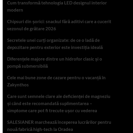
Cum transformă tehnologia LED designul interior
modern
Chipsuri din șorici: snackul fără aditivi care a cucerit
sezonul de grătare 2026
Secretele unei curți organizate: de ce o ladă de
depozitare pentru exterior este investiția ideală
Diferențele majore dintre un hidrofor clasic și o
pompă submersibilă
Cele mai bune zone de cazare pentru o vacanță în
Zakynthos
Care sunt semnele clare ale deficienței de magneziu
și când este recomandată suplimentarea –
simptome care pot fi trecute ușor cu vederea
SALESIANER marchează începerea lucrărilor pentru
nouă fabrică high-tech la Oradea