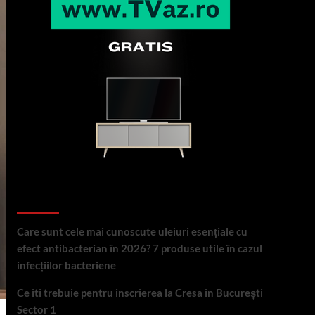
Articole recente
Care sunt cele mai cunoscute uleiuri esențiale cu
efect antibacterian în 2026? 7 produse utile în cazul
infecțiilor bacteriene
Ce iti trebuie pentru inscrierea la Cresa in București
Sector 1