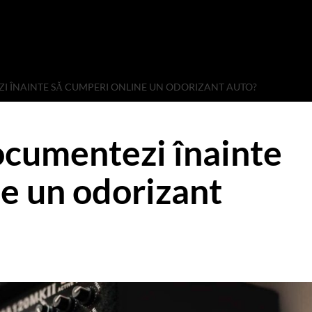
ZI ÎNAINTE SĂ CUMPERI ONLINE UN ODORIZANT AUTO?
ocumentezi înainte
ne un odorizant