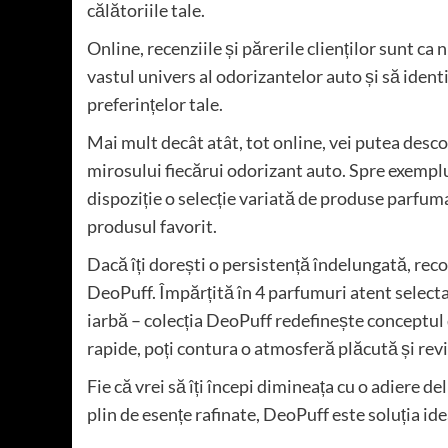
călătoriile tale.
Online, recenziile și părerile clienților sunt ca 
vastul univers al odorizantelor auto și să identi
preferințelor tale.
Mai mult decât atât, tot online, vei putea desco
mirosului fiecărui odorizant auto. Spre exemplu
dispoziție o selecție variată de produse parfumat
produsul favorit.
Dacă îți dorești o persistență îndelungată, rec
DeoPuff. Împărțită în 4 parfumuri atent selec
iarbă – colecția DeoPuff redefinește conceptul 
rapide, poți contura o atmosferă plăcută și revi
Fie că vrei să îți începi dimineața cu o adiere de
plin de esențe rafinate, DeoPuff este soluția ide