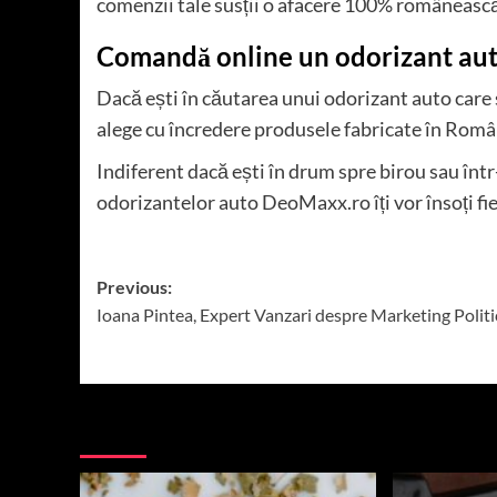
comenzii tale susții o afacere 100% româneasc
Comandă online un odorizant au
Dacă ești în căutarea unui odorizant auto care 
alege cu încredere produsele fabricate în Rom
Indiferent dacă ești în drum spre birou sau într
odorizantelor auto DeoMaxx.ro îți vor însoți fi
Post
Previous:
Ioana Pintea, Expert Vanzari despre Marketing Politi
navigation
More Stories