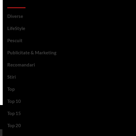
Categorii si etichete
Diverse
LifeStyle
Pescuit
Publicitate & Marketing
Recomandari
Stiri
Top
Top 10
Top 15
Top 20