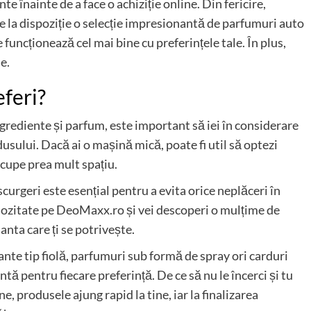
nte înainte de a face o achiziție online. Din fericire,
e la dispoziție o selecție impresionantă de parfumuri auto
e funcționează cel mai bine cu preferințele tale. În plus,
e.
eferi?
ngrediente și parfum, este important să iei în considerare
sului. Dacă ai o mașină mică, poate fi util să optezi
cupe prea mult spațiu.
curgeri este esențial pentru a evita orice neplăceri în
uriozitate pe DeoMaxx.ro și vei descoperi o mulțime de
anta care ți se potrivește.
ante tip fiolă, parfumuri sub formă de spray ori carduri
ă pentru fiecare preferință. De ce să nu le încerci și tu
, produsele ajung rapid la tine, iar la finalizarea