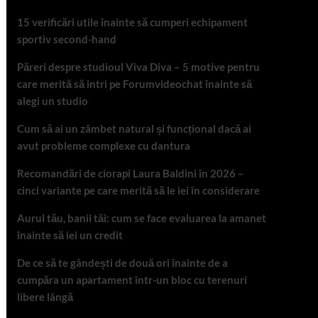
15 verificări utile înainte să cumperi echipament
sportiv second-hand
Păreri despre studioul Viva Diva – 5 motive pentru
care merită să intri pe Forumvideochat înainte să
alegi un studio
Cum să ai un zâmbet natural și funcțional dacă ai
avut probleme complexe cu dantura
Recomandări de ciorapi Laura Baldini în 2026 –
cinci variante pe care merită să le iei în considerare
Aurul tău, banii tăi: cum se face evaluarea la amanet
înainte să iei un credit
De ce să te gândești de două ori înainte de a
cumpăra un apartament într-un bloc cu terenuri
libere lângă