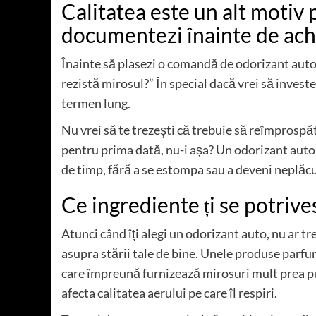
Calitatea este un alt motiv 
documentezi înainte de achi
Înainte să plasezi o comandă de odorizant auto o
rezistă mirosul?” În special dacă vrei să invest
termen lung.
Nu vrei să te trezești că trebuie să reîmprospăt
pentru prima dată, nu-i așa? Un odorizant auto 
de timp, fără a se estompa sau a deveni neplăc
Ce ingrediente ți se potrive
Atunci când îți alegi un odorizant auto, nu ar t
asupra stării tale de bine. Unele produse parfum
care împreună furnizează mirosuri mult prea put
afecta calitatea aerului pe care îl respiri.