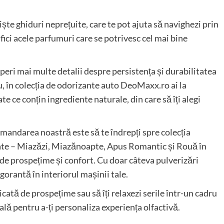
niște ghiduri neprețuite, care te pot ajuta să navighezi prin
fici acele parfumuri care se potrivesc cel mai bine
peri mai multe detalii despre persistența și durabilitatea
, în colecția de odorizante auto DeoMaxx.ro ai la
e ce conțin ingrediente naturale, din care să îți alegi
omandarea noastră este să te îndrepți spre colecția
tate – Miazăzi, Miazănoapte, Apus Romantic și Rouă în
de prospețime și confort. Cu doar câteva pulverizări
gorantă în interiorul mașinii tale.
licată de prospețime sau să îți relaxezi serile într-un cadru
ală pentru a-ți personaliza experiența olfactivă.