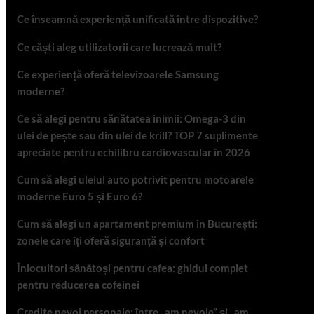
Ce înseamnă experiență unificată între dispozitive?
Ce căști aleg utilizatorii care lucrează mult?
Ce experiență oferă televizoarele Samsung
moderne?
Ce să alegi pentru sănătatea inimii: Omega-3 din
ulei de pește sau din ulei de krill? TOP 7 suplimente
apreciate pentru echilibru cardiovascular în 2026
Cum să alegi uleiul auto potrivit pentru motoarele
moderne Euro 5 și Euro 6?
Cum să alegi un apartament premium în București:
zonele care îți oferă siguranță și confort
Înlocuitori sănătoși pentru cafea: ghidul complet
pentru reducerea cofeinei
Credite nevoi personale: între „am nevoie” și „am