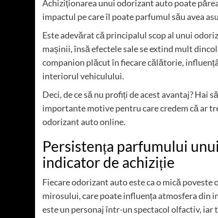
Achiziționarea unui odorizant auto poate părea
impactul pe care îl poate parfumul său avea asu
Este adevărat că principalul scop al unui
odori
mașinii, însă efectele sale se extind mult dinc
companion plăcut în fiecare călătorie, influențâ
interiorul vehiculului.
Deci, de ce să nu profiți de acest avantaj? Hai 
importante motive pentru care credem că ar tre
odorizant auto online.
Persistența parfumului unui
indicator de achiziție
Fiecare odorizant auto este ca o mică poveste ol
mirosului, care poate influența atmosfera din i
este un personaj într-un spectacol olfactiv, iar tu