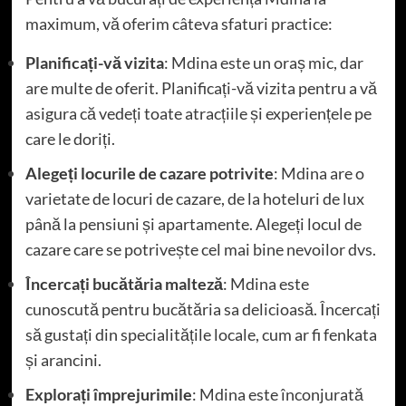
maximum, vă oferim câteva sfaturi practice:
Planificați-vă vizita
: Mdina este un oraș mic, dar
are multe de oferit. Planificați-vă vizita pentru a vă
asigura că vedeți toate atracțiile și experiențele pe
care le doriți.
Alegeți locurile de cazare potrivite
: Mdina are o
varietate de locuri de cazare, de la hoteluri de lux
până la pensiuni și apartamente. Alegeți locul de
cazare care se potrivește cel mai bine nevoilor dvs.
Încercați bucătăria malteză
: Mdina este
cunoscută pentru bucătăria sa delicioasă. Încercați
să gustați din specialitățile locale, cum ar fi fenkata
și arancini.
Explorați împrejurimile
: Mdina este înconjurată