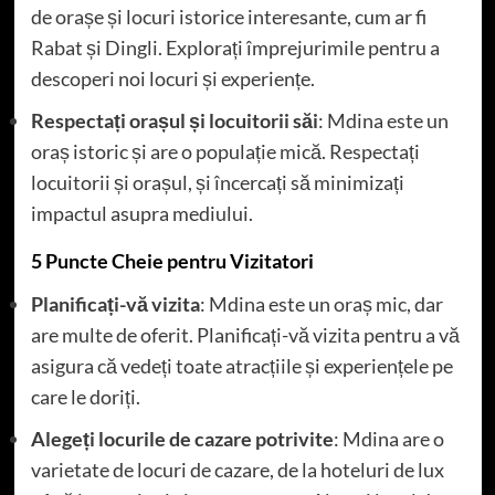
de orașe și locuri istorice interesante, cum ar fi
Rabat și Dingli. Explorați împrejurimile pentru a
descoperi noi locuri și experiențe.
Respectați orașul și locuitorii săi
: Mdina este un
oraș istoric și are o populație mică. Respectați
locuitorii și orașul, și încercați să minimizați
impactul asupra mediului.
5 Puncte Cheie pentru Vizitatori
Planificați-vă vizita
: Mdina este un oraș mic, dar
are multe de oferit. Planificați-vă vizita pentru a vă
asigura că vedeți toate atracțiile și experiențele pe
care le doriți.
Alegeți locurile de cazare potrivite
: Mdina are o
varietate de locuri de cazare, de la hoteluri de lux