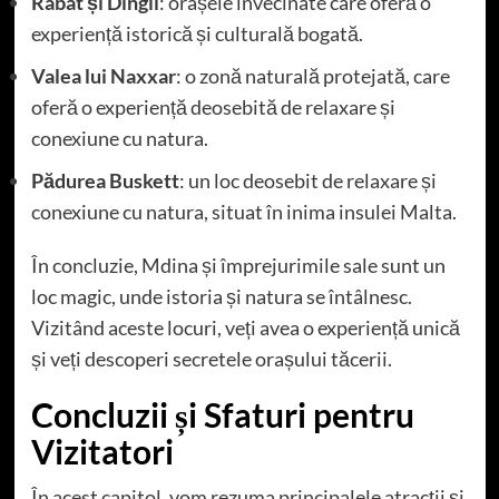
Rabat și Dingli
: orașele învecinate care oferă o
experiență istorică și culturală bogată.
Valea lui Naxxar
: o zonă naturală protejată, care
oferă o experiență deosebită de relaxare și
conexiune cu natura.
Pădurea Buskett
: un loc deosebit de relaxare și
conexiune cu natura, situat în inima insulei Malta.
În concluzie, Mdina și împrejurimile sale sunt un
loc magic, unde istoria și natura se întâlnesc.
Vizitând aceste locuri, veți avea o experiență unică
și veți descoperi secretele orașului tăcerii.
Concluzii și Sfaturi pentru
Vizitatori
În acest capitol, vom rezuma principalele atracții și