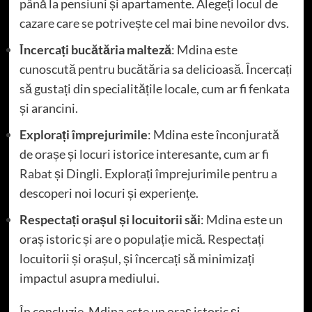
până la pensiuni și apartamente. Alegeți locul de
cazare care se potrivește cel mai bine nevoilor dvs.
Încercați bucătăria malteză
: Mdina este
cunoscută pentru bucătăria sa delicioasă. Încercați
să gustați din specialitățile locale, cum ar fi fenkata
și arancini.
Explorați împrejurimile
: Mdina este înconjurată
de orașe și locuri istorice interesante, cum ar fi
Rabat și Dingli. Explorați împrejurimile pentru a
descoperi noi locuri și experiențe.
Respectați orașul și locuitorii săi
: Mdina este un
oraș istoric și are o populație mică. Respectați
locuitorii și orașul, și încercați să minimizați
impactul asupra mediului.
În concluzie, Mdina este un oraș istoric și