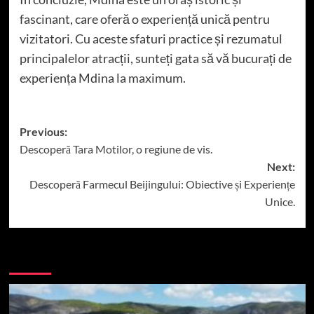
fascinant, care oferă o experiență unică pentru
vizitatori. Cu aceste sfaturi practice și rezumatul
principalelor atracții, sunteți gata să vă bucurați de
experiența Mdina la maximum.
Post
Previous:
Descoperă Tara Motilor, o regiune de vis.
navigation
Next:
Descoperă Farmecul Beijingului: Obiective și Experiențe
Unice.
More Stories