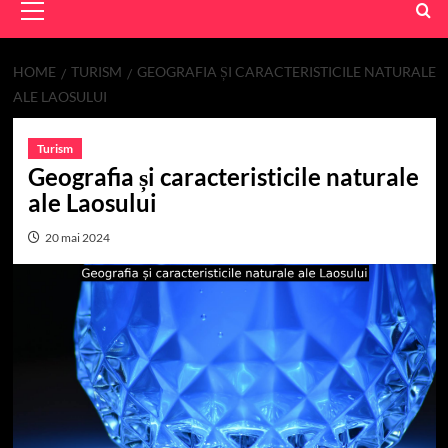
Menu
HOME
TURISM
GEOGRAFIA ȘI CARACTERISTICILE NATURALE
ALE LAOSULUI
Turism
Geografia și caracteristicile naturale
ale Laosului
20 mai 2024