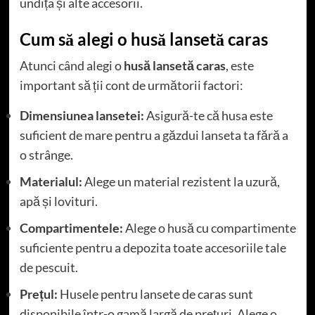
undița și alte accesorii.
Cum să alegi o husă lansetă caras
Atunci când alegi o
husă lansetă caras
, este
important să ții cont de următorii factori:
Dimensiunea lansetei:
Asigură-te că husa este
suficient de mare pentru a găzdui lanseta ta fără a
o strânge.
Materialul:
Alege un material rezistent la uzură,
apă și lovituri.
Compartimentele:
Alege o husă cu compartimente
suficiente pentru a depozita toate accesoriile tale
de pescuit.
Prețul:
Husele pentru lansete de caras sunt
disponibile într-o gamă largă de prețuri. Alege o