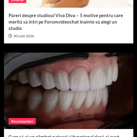
Păreri despre studioul Viva Diva – 5 motive pentru care
merită să intri pe Forumvideochat înainte să alegi un
studio
30 iulie 2026
Recomandari
Cum să ai un zâmbet natural și funcțional dacă ai avut