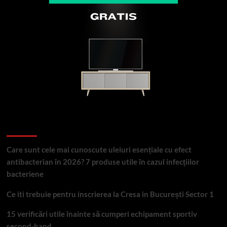
Articole recente
Care sunt cele mai cunoscute uleiuri esențiale cu efect
antibacterian în 2026? 7 produse utile în cazul infecțiilor
bacteriene
Ce iti trebuie pentru inscrierea la Cresa in București Sector 1
15 verificări utile înainte să cumperi echipament sportiv
second-hand