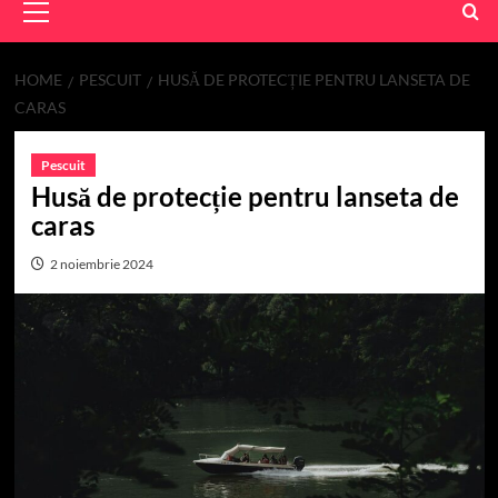
Menu
HOME
PESCUIT
HUSĂ DE PROTECȚIE PENTRU LANSETA DE
CARAS
Pescuit
Husă de protecție pentru lanseta de
caras
2 noiembrie 2024