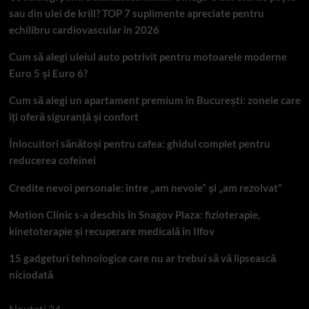
sau din ulei de krill? TOP 7 suplimente apreciate pentru
echilibru cardiovascular în 2026
Cum să alegi uleiul auto potrivit pentru motoarele moderne
Euro 5 și Euro 6?
Cum să alegi un apartament premium în București: zonele care
îți oferă siguranță și confort
Înlocuitori sănătoși pentru cafea: ghidul complet pentru
reducerea cofeinei
Credite nevoi personale: între „am nevoie” și „am rezolvat”
Motion Clinic s-a deschis în Snagov Plaza: fizioterapie,
kinetoterapie și recuperare medicală în Ilfov
15 gadgeturi tehnologice care nu ar trebui să vă lipsească
niciodată
Noutati 24