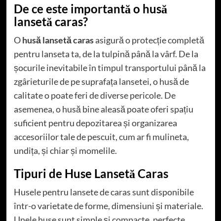
De ce este importantă o husă
lansetă caras?
O
husă lansetă caras
asigură o protecție completă
pentru lanseta ta, de la tulpină până la vârf. De la
șocurile inevitabile în timpul transportului până la
zgârieturile de pe suprafața lansetei, o husă de
calitate o poate feri de diverse pericole. De
asemenea, o husă bine aleasă poate oferi spațiu
suficient pentru depozitarea și organizarea
accesoriilor tale de pescuit, cum ar fi mulineta,
undița, și chiar și momelile.
Tipuri de Huse Lansetă Caras
Husele pentru lansete de caras sunt disponibile
într-o varietate de forme, dimensiuni și materiale.
Unele huse sunt simple și compacte, perfecte