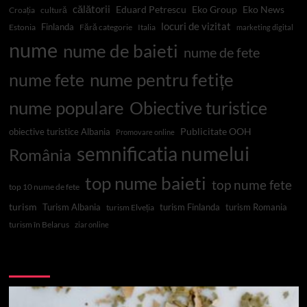
călătorii
Eduard Petrescu
Eko Group
Eko News
Croația
cultură
locuri de vizitat
Finlanda
Estonia
Fără categorie
Italia
marketing digital
nume
nume de baieti
nume de fete
nume pentru fetițe
nume fete
nume populare
Obiective turistice
Publicitate OOH
obiective turistice Albania
Promovare online
semnificatia numelui
România
top nume baieti
top nume fete
top 10 nume de fete
turism
Turism Albania
turism Finlanda
turism Romania
turism Elveția
turism în Belarus
ziar online
Top 10