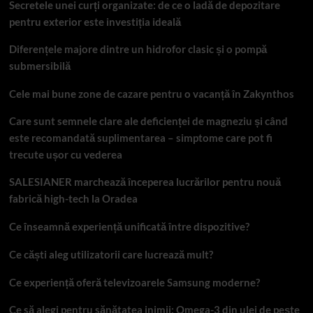
Secretele unei curți organizate: de ce o ladă de depozitare
pentru exterior este investiția ideală
Diferențele majore dintre un hidrofor clasic și o pompă
submersibilă
Cele mai bune zone de cazare pentru o vacanță în Zakynthos
Care sunt semnele clare ale deficienței de magneziu și când
este recomandată suplimentarea – simptome care pot fi
trecute ușor cu vederea
SALESIANER marchează începerea lucrărilor pentru nouă
fabrică high-tech la Oradea
Ce înseamnă experiență unificată între dispozitive?
Ce căști aleg utilizatorii care lucrează mult?
Ce experiență oferă televizoarele Samsung moderne?
Ce să alegi pentru sănătatea inimii: Omega-3 din ulei de pește