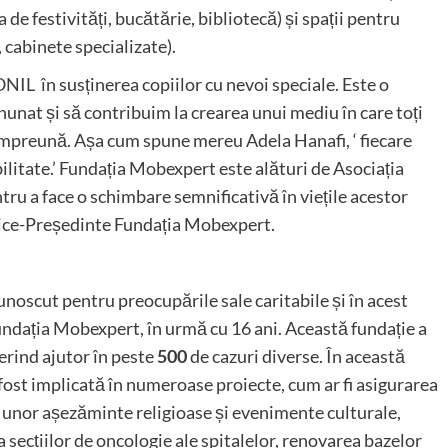
de festivități, bucătărie, bibliotecă) și spații pentru
 cabinete specializate).
NIL în susținerea copiilor cu nevoi speciale. Este o
unat și să contribuim la crearea unui mediu în care toți
 împreună. Așa cum spune mereu Adela Hanafi, ‘ fiecare
abilitate.’ Fundația Mobexpert este alături de Asociația
ru a face o schimbare semnificativă în viețile acestor
 Vice-Președinte Fundația Mobexpert.
noscut pentru preocupările sale caritabile și în acest
Fundația Mobexpert, în urmă cu 16 ani. Această fundație a
ferind ajutor în peste
500
de cazuri diverse. În această
ost implicată în numeroase proiecte, cum ar fi asigurarea
a unor așezăminte religioase și evenimente culturale,
 secțiilor de oncologie ale spitalelor, renovarea bazelor