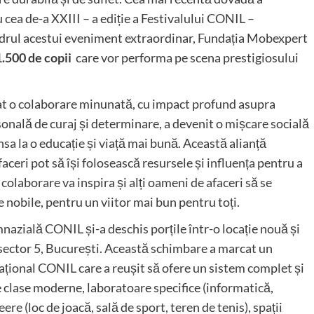
 cea de-a XXIII – a ediție a Festivalului CONIL –
adrul acestui eveniment extraordinar, Fundația Mobexpert
1.500 de copii
care vor performa pe scena prestigiosului
at o colaborare minunată, cu impact profund asupra
onală de curaj și determinare, a devenit o mișcare socială
nsa la o educație și viață mai bună. Această alianță
ceri pot să își folosească resursele și influența pentru a
colaborare va inspira și alți oameni de afaceri să se
ze nobile, pentru un viitor mai bun pentru toți.
azială CONIL și-a deschis porțile într-o locație nouă și
 sector 5, București. Această schimbare a marcat un
țional CONIL care a reușit să ofere un sistem complet și
 de clase moderne, laboratoare specifice (informatică,
reere (loc de joacă, sală de sport, teren de tenis), spații