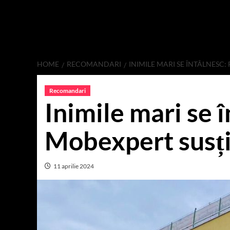
HOME
RECOMANDARI
INIMILE MARI SE ÎNTÂLNESC
Recomandari
Inimile mari se 
Mobexpert susț
11 aprilie 2024