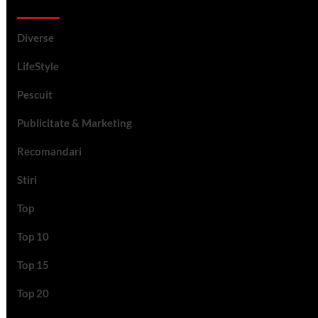
Categorii si etichete
Diverse
LifeStyle
Pescuit
Publicitate & Marketing
Recomandari
Stiri
Top
Top 10
Top 15
Top 20