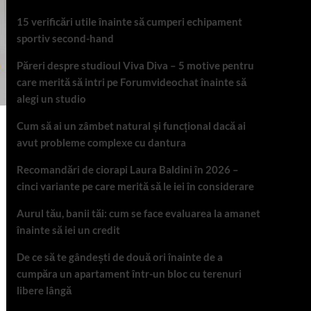
15 verificări utile înainte să cumperi echipament
sportiv second-hand
Păreri despre studioul Viva Diva – 5 motive pentru
care merită să intri pe Forumvideochat înainte să
alegi un studio
Cum să ai un zâmbet natural și funcțional dacă ai
avut probleme complexe cu dantura
Recomandări de ciorapi Laura Baldini în 2026 –
cinci variante pe care merită să le iei în considerare
Aurul tău, banii tăi: cum se face evaluarea la amanet
înainte să iei un credit
De ce să te gândești de două ori înainte de a
cumpăra un apartament într-un bloc cu terenuri
libere lângă