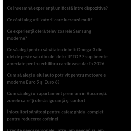
Ce înseamnă experiență unificată între dispozitive?
Ce căști aleg utilizatorii care lucrează mult?
Ce experiență oferă televizoarele Samsung
moderne?
Ce să alegi pentru sănătatea inimii: Omega-3 din
ulei de pește sau din ulei de krill? TOP 7 suplimente
apreciate pentru echilibru cardiovascular în 2026
Cum să alegi uleiul auto potrivit pentru motoarele
moderne Euro 5 și Euro 6?
Cum să alegi un apartament premium în București:
zonele care îți oferă siguranță și confort
Înlocuitori sănătoși pentru cafea: ghidul complet
pentru reducerea cofeinei
Credite nevoi personale: între „am nevoie” și „am