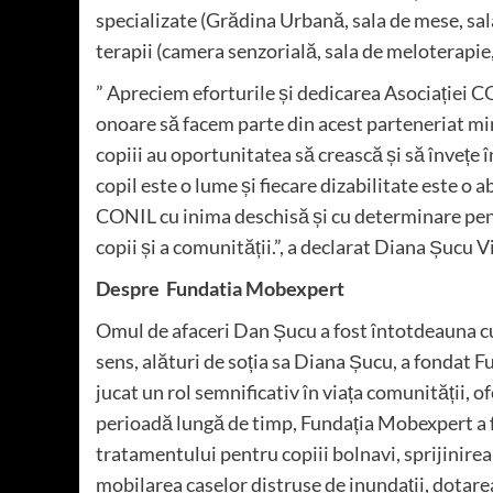
specializate (Grădina Urbană, sala de mese, sala 
terapii (camera senzorială, sala de meloterapie,
” Apreciem eforturile și dedicarea Asociației CO
onoare să facem parte din acest parteneriat min
copiii au oportunitatea să crească și să învețe
copil este o lume și fiecare dizabilitate este o 
CONIL cu inima deschisă și cu determinare pent
copii și a comunității.”, a declarat Diana Șucu
Despre Fundatia Mobexpert
Omul de afaceri Dan Șucu a fost întotdeauna cu
sens, alături de soția sa Diana Șucu, a fondat 
jucat un rol semnificativ în viața comunității, o
perioadă lungă de timp, Fundația Mobexpert a f
tratamentului pentru copiii bolnavi, sprijinire
mobilarea caselor distruse de inundații, dotarea