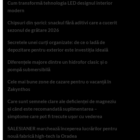
Cum transformă tehnologia LED designul interior
modern
Chipsuri din șorici: snackul fără aditivi care a cucerit
sezonul de grătare 2026
Secretele unei curți organizate: de ce o ladă de
depozitare pentru exterior este investiția ideală
Diferențele majore dintre un hidrofor clasic și o
pompă submersibilă
Cele mai bune zone de cazare pentru o vacanță în
Zakynthos
Care sunt semnele clare ale deficienței de magneziu
și când este recomandată suplimentarea –
simptome care pot fi trecute ușor cu vederea
SALESIANER marchează începerea lucrărilor pentru
nouă fabrică high-tech la Oradea