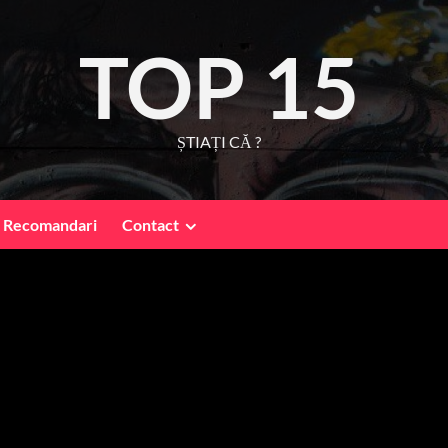
TOP 15
ȘTIAȚI CĂ ?
Recomandari
Contact