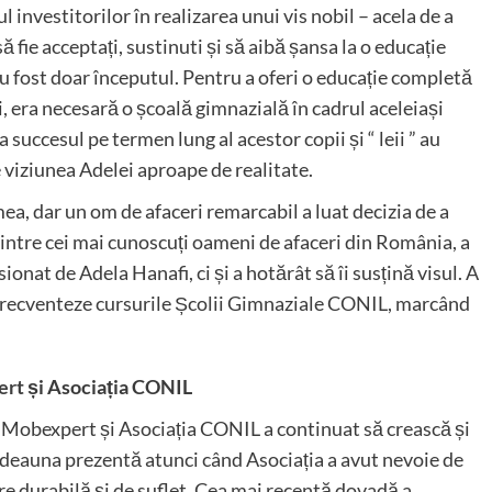
ul investitorilor în realizarea unui vis nobil – acela de a
ă fie acceptați, sustinuti și să aibă șansa la o educație
 fost doar începutul. Pentru a oferi o educație completă
i, era necesară o școală gimnazială în cadrul aceleiași
 succesul pe termen lung al acestor copii și “ leii ” au
 viziunea Adelei aproape de realitate.
ea, dar un om de afaceri remarcabil a luat decizia de a
intre cei mai cunoscuți oameni de afaceri din România, a
ionat de Adela Hanafi, ci și a hotărât să îi susțină visul. A
frecventeze cursurile Școlii Gimnaziale CONIL, marcând
ert
și Asociația CONIL
a Mobexpert și Asociația CONIL a continuat să crească și
tdeauna prezentă atunci când Asociația a avut nevoie de
are durabilă și de suflet. Cea mai recentă dovadă a