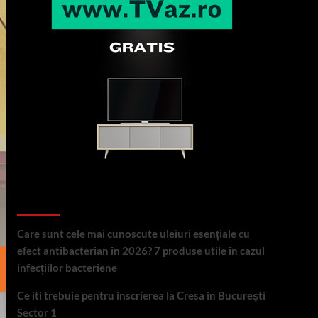
Articole recente
Care sunt cele mai cunoscute uleiuri esențiale cu
efect antibacterian în 2026? 7 produse utile în cazul
infecțiilor bacteriene
Ce iti trebuie pentru inscrierea la Cresa in București
Sector 1