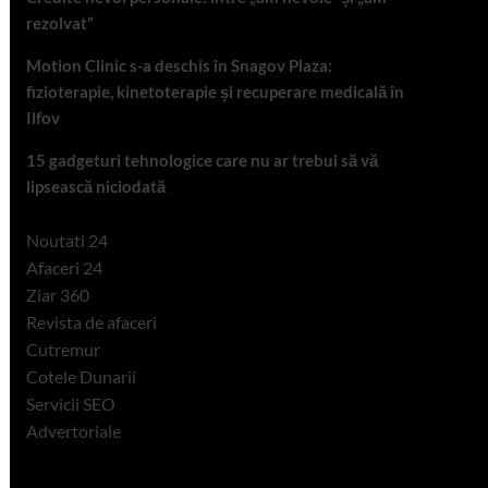
rezolvat”
Motion Clinic s-a deschis în Snagov Plaza:
fizioterapie, kinetoterapie și recuperare medicală în
Ilfov
15 gadgeturi tehnologice care nu ar trebui să vă
lipsească niciodată
Noutati 24
Afaceri 24
Ziar 360
Revista de afaceri
Cutremur
Cotele Dunarii
Servicii SEO
Advertoriale