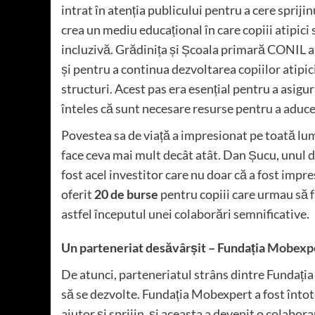
intrat în atenția publicului pentru a cere sprijin
crea un mediu educațional în care copiii atipici s
incluzivă. Grădinița și Școala primară CONIL au
și pentru a continua dezvoltarea copiilor atipic
structuri. Acest pas era esențial pentru a asigura
înteles că sunt necesare resurse pentru a aduce
Povestea sa de viață a impresionat pe toată lum
face ceva mai mult decât atât. Dan Șucu, unul d
fost acel investitor care nu doar că a fost impres
oferit
20 de burse
pentru copiii care urmau să 
astfel începutul unei colaborări semnificative.
Un parteneriat desăvârșit – Fundația
Mobexp
De atunci, parteneriatul strâns dintre Fundați
să se dezvolte. Fundația Mobexpert a fost înto
ajutor și sprijin, și aceasta a devenit o colabor