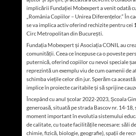
implicării Fundației Mobexpert a venit odată cu
„România Copiilor – Unirea Diferențelor.” În c
se va implica activ oferind rechizite pentru cei
Circ Metropolitan din București.
Fundația
Mobexpert
și Asociația CONIL au cre
comunității. Ceea ce începuse ca o poveste pers
puternică, oferind copiilor cu nevoi speciale șa
reprezintă un exemplu viu de cum oamenii de afa
schimba viețile celor din jur. Sperăm ca această 
implice în proiecte caritabile și să sprijine cau
Începând cu anul școlar 2022-2023, Școala Gimn
generoasă, situată pe strada Bascov nr. 14-18,
moment important în evolutia sistemului educa
de calitate, cu toate facilitățile necesare: săli
chimie, fizică, biologie, geografie), spații de rec