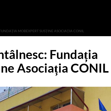
: FUNDAȚIA MOBEXPERT SUSȚINE ASOCIAȚIA CONIL
întâlnesc: Fundația
ine Asociația CONIL