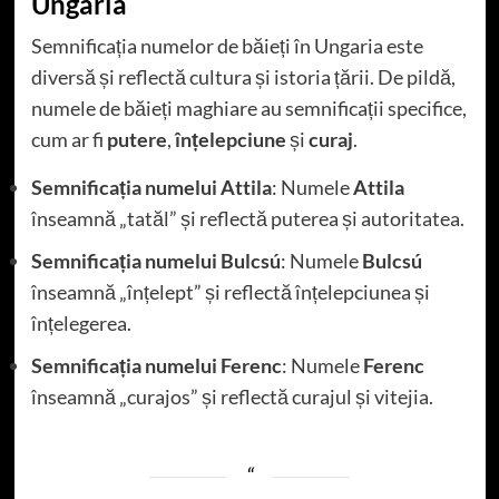
Ungaria
Semnificația numelor de băieți în Ungaria este
diversă și reflectă cultura și istoria țării. De pildă,
numele de băieți maghiare au semnificații specifice,
cum ar fi
putere
,
înțelepciune
și
curaj
.
Semnificația numelui
Attila
: Numele
Attila
înseamnă „tatăl” și reflectă puterea și autoritatea.
Semnificația numelui
Bulcsú
: Numele
Bulcsú
înseamnă „înțelept” și reflectă înțelepciunea și
înțelegerea.
Semnificația numelui
Ferenc
: Numele
Ferenc
înseamnă „curajos” și reflectă curajul și vitejia.