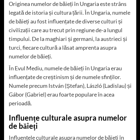
Originea numelor de băieți în Ungaria este strâns
legată de istoria și cultura țării. În Ungaria, numele
de băieți au fost influențate de diverse culturi și
civilizații care au trecut prin regiune de-a lungul
timpului. De la maghiari și germani, la austrieci și
turci, fiecare cultură a lăsat amprenta asupra
numelor de băieți.
În Evul Mediu, numele de băieți în Ungaria erau
influențate de creștinism și de numele sfinților.
Numele precum István (Ștefan), László (Ladislau) și
Gábor (Gabriel) erau foarte populare în acea
perioadă.
Influențe culturale asupra numelor
de băieți
Influențele culturale asupra numelor de băieți în