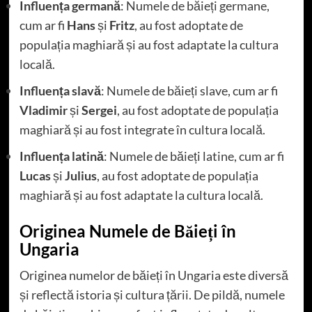
Influența germană
: Numele de băieți germane,
cum ar fi
Hans
și
Fritz
, au fost adoptate de
populația maghiară și au fost adaptate la cultura
locală.
Influența slavă
: Numele de băieți slave, cum ar fi
Vladimir
și
Sergei
, au fost adoptate de populația
maghiară și au fost integrate în cultura locală.
Influența latină
: Numele de băieți latine, cum ar fi
Lucas
și
Julius
, au fost adoptate de populația
maghiară și au fost adaptate la cultura locală.
Originea Numele de Băieți în
Ungaria
Originea numelor de băieți în Ungaria este diversă
și reflectă istoria și cultura țării. De pildă, numele