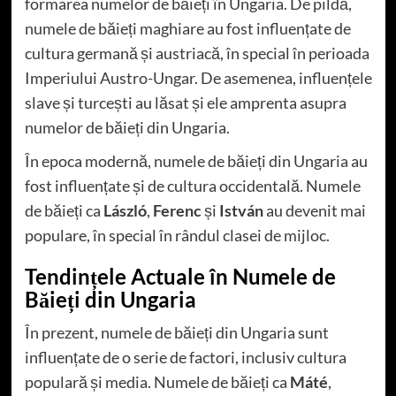
formarea numelor de băieți în Ungaria. De pildă,
numele de băieți maghiare au fost influențate de
cultura germană și austriacă, în special în perioada
Imperiului Austro-Ungar. De asemenea, influențele
slave și turcești au lăsat și ele amprenta asupra
numelor de băieți din Ungaria.
În epoca modernă, numele de băieți din Ungaria au
fost influențate și de cultura occidentală. Numele
de băieți ca
László
,
Ferenc
și
István
au devenit mai
populare, în special în rândul clasei de mijloc.
Tendințele Actuale în Numele de
Băieți din Ungaria
În prezent, numele de băieți din Ungaria sunt
influențate de o serie de factori, inclusiv cultura
populară și media. Numele de băieți ca
Máté
,