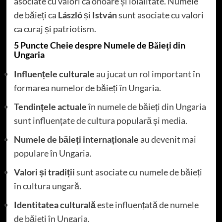
asociate cu valori ca onoare și loialitate. Numele
de băieți ca
László
și
István
sunt asociate cu valori
ca curaj și patriotism.
5 Puncte Cheie despre Numele de Băieți din
Ungaria
Influențele culturale
au jucat un rol important în
formarea numelor de băieți în Ungaria.
Tendințele actuale
în numele de băieți din Ungaria
sunt influențate de cultura populară și media.
Numele de băieți internaționale
au devenit mai
populare în Ungaria.
Valori și tradiții
sunt asociate cu numele de băieți
în cultura ungară.
Identitatea culturală
este influențată de numele
de băieți în Ungaria.