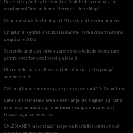
De ce să te gândești de două ori înainte de a cumpăra un
apartament într-un bloc cu terenuri libere lângă
Cum transformă tehnologia LED designul interior modern
Chipsuri din șorici: snackul fără aditivi care a cucerit sezonul
de grătare 2026
Secretele unei curți organizate: de ce o ladă de depozitare
pentru exterior este investiția ideală
Diferențele majore dintre un hidrofor clasic și o pompă
submersibilă
Cele mai bune zone de cazare pentru o vacanță în Zakynthos
Care sunt semnele clare ale deficienței de magneziu și când
este recomandată suplimentarea – simptome care pot fi
trecute ușor cu vederea
SALESIANER marchează începerea lucrărilor pentru nouă
fabrică high-tech la Oradea