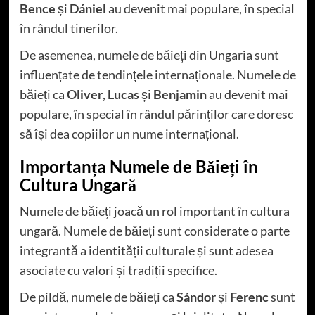
Bence
și
Dániel
au devenit mai populare, în special
în rândul tinerilor.
De asemenea, numele de băieți din Ungaria sunt
influențate de tendințele internaționale. Numele de
băieți ca
Oliver
,
Lucas
și
Benjamin
au devenit mai
populare, în special în rândul părinților care doresc
să își dea copiilor un nume internațional.
Importanța Numele de Băieți în
Cultura Ungară
Numele de băieți joacă un rol important în cultura
ungară. Numele de băieți sunt considerate o parte
integrantă a identității culturale și sunt adesea
asociate cu valori și tradiții specifice.
De pildă, numele de băieți ca
Sándor
și
Ferenc
sunt