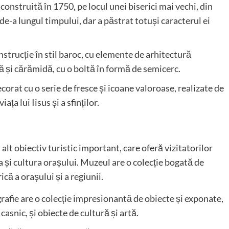
 construită în 1750, pe locul unei biserici mai vechi, din
 de-a lungul timpului, dar a păstrat totuși caracterul ei
nstrucție în stil baroc, cu elemente de arhitectură
ră și cărămidă, cu o boltă în formă de semicerc.
decorat cu o serie de fresce și icoane valoroase, realizate de
iața lui Iisus și a sfinților.
alt obiectiv turistic important, care oferă vizitatorilor
a și cultura orașului. Muzeul are o colecție bogată de
că a orașului și a regiunii.
grafie are o colecție impresionantă de obiecte și exponate,
casnic, și obiecte de cultură și artă.