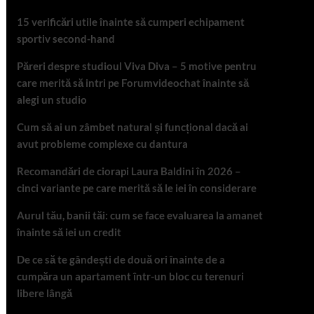
15 verificări utile înainte să cumperi echipament
sportiv second-hand
Păreri despre studioul Viva Diva – 5 motive pentru
care merită să intri pe Forumvideochat înainte să
alegi un studio
Cum să ai un zâmbet natural și funcțional dacă ai
avut probleme complexe cu dantura
Recomandări de ciorapi Laura Baldini în 2026 –
cinci variante pe care merită să le iei în considerare
Aurul tău, banii tăi: cum se face evaluarea la amanet
înainte să iei un credit
De ce să te gândești de două ori înainte de a
cumpăra un apartament într-un bloc cu terenuri
libere lângă