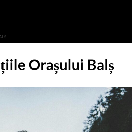
ALȘ
cțiile Orașului Balș