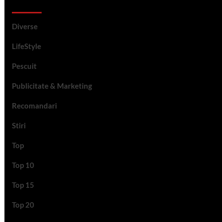
Categorii si etichete
Diverse
LifeStyle
Pescuit
Publicitate & Marketing
Recomandari
Stiri
Top
Top 10
Top 15
Top 20