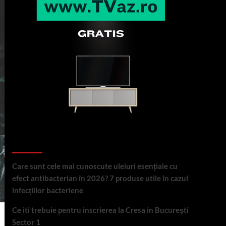
Articole recente
Care sunt cele mai cunoscute uleiuri esențiale cu
efect antibacterian în 2026? 7 produse utile în cazul
infecțiilor bacteriene
Ce iti trebuie pentru inscrierea la Cresa in București
Sector 1