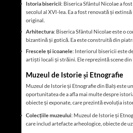
Istoria bisericii
: Biserica Sfântul Nicolae a fost
secolul al XVI-lea. Ea a fost renovată și extinsă
original.
Arhitectura
: Biserica Sfântul Nicolae este o co
bizantină și gotică. Ea este construită din piat
Frescele și icoanele
: Interiorul bisericii este 
artiști locali și străini. Ele reprezintă scene din v
Muzeul de Istorie și Etnografie
Muzeul de Istorie și Etnografie din Balș este un 
oportunitatea de a afla mai multe despre istori
obiecte și exponate, care prezintă evoluția istori
Colecțiile muzeului
: Muzeul de Istorie și Etno
care includ artefacte arheologice, obiecte de uz 