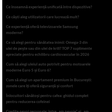
Ce înseamnă experiență unificată între dispozitive?
Ce căști aleg utilizatorii care lucrează mult?
Ce experiență oferă televizoarele Samsung
moderne?
Ce să alegi pentru sănătatea inimii: Omega-3 din
ulei de pește sau din ulei de krill? TOP 7 suplimente
apreciate pentru echilibru cardiovascular în 2026
Cum să alegi uleiul auto potrivit pentru motoarele
moderne Euro 5 și Euro 6?
Cum să alegi un apartament premium în București:
zonele care îți oferă siguranță și confort
Înlocuitori sănătoși pentru cafea: ghidul complet
pentru reducerea cofeinei
Credite nevoi personale: între „am nevoie” și „am