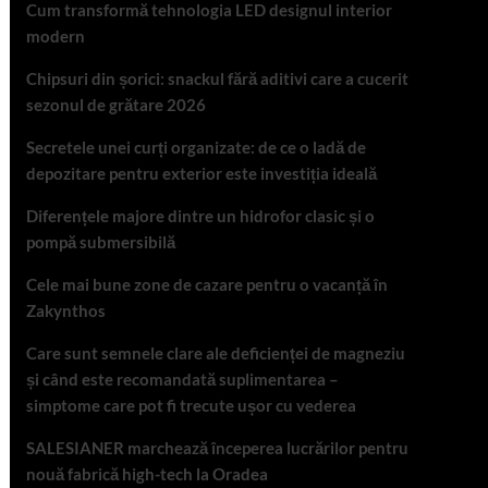
Cum transformă tehnologia LED designul interior
modern
Chipsuri din șorici: snackul fără aditivi care a cucerit
sezonul de grătare 2026
Secretele unei curți organizate: de ce o ladă de
depozitare pentru exterior este investiția ideală
Diferențele majore dintre un hidrofor clasic și o
pompă submersibilă
Cele mai bune zone de cazare pentru o vacanță în
Zakynthos
Care sunt semnele clare ale deficienței de magneziu
și când este recomandată suplimentarea –
simptome care pot fi trecute ușor cu vederea
SALESIANER marchează începerea lucrărilor pentru
nouă fabrică high-tech la Oradea