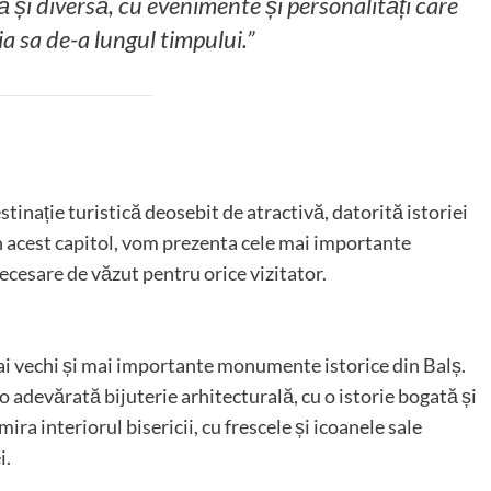
ă și diversă, cu evenimente și personalități care
a sa de-a lungul timpului.”
tinație turistică deosebit de atractivă, datorită istoriei
 În acest capitol, vom prezenta cele mai importante
ecesare de văzut pentru orice vizitator.
mai vechi și mai importante monumente istorice din Balș.
 o adevărată bijuterie arhitecturală, cu o istorie bogată și
ra interiorul bisericii, cu frescele și icoanele sale
i.