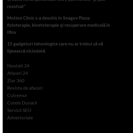
rezolvat”
Motion Clinic s-a deschis în Snagov Plaza:
fizioterapie, kinetoterapie și recuperare medicală în
Ilfov
15 gadgeturi tehnologice care nu ar trebui să vă
lipsească niciodată
Noutati 24
Afaceri 24
Ziar 360
Revista de afaceri
Cutremur
Cotele Dunarii
Servicii SEO
Advertoriale