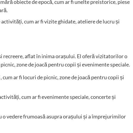
mără obiecte de epocă, cum ar fi unelte preistorice, piese
ară.
activități, cum ar fi vizite ghidate, ateliere de lucru și
 recreere, aflat în inima orașului. El oferă vizitatorilor o
 de picnic, zone de joacă pentru copii și evenimente speciale.
i, cum ar fi locuri de picnic, zone de joacă pentru copii și
 activități, cum ar fi evenimente speciale, concerte și
 cu o vedere frumoasă asupra orașului și a împrejurimilor