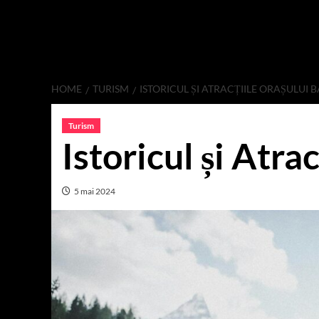
HOME
TURISM
ISTORICUL ȘI ATRACȚIILE ORAȘULUI B
Turism
Istoricul și Atra
5 mai 2024