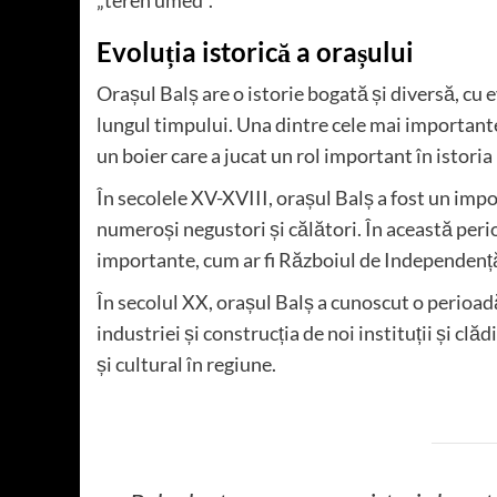
„teren umed”.
Evoluția istorică a orașului
Orașul Balș are o istorie bogată și diversă, cu 
lungul timpului. Una dintre cele mai important
un boier care a jucat un rol important în istori
În secolele XV-XVIII, orașul Balș a fost un impor
numeroși negustori și călători. În această per
importante, cum ar fi Războiul de Independenț
În secolul XX, orașul Balș a cunoscut o perioad
industriei și construcția de noi instituții și cl
și cultural în regiune.