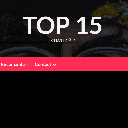
TOP 15
ȘTIAȚI CĂ ?
Recomandari
Contact