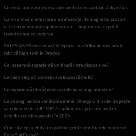
Cele mai bune zone de cazare pentru o vacanță în Zakynthos
Care sunt semnele clare ale deficienței de magneziu și când
este recomandată suplimentarea – simptome care pot fi
trecute ușor cu vederea
SALESIANER marchează începerea lucrărilor pentru nouă
fabrică high-tech la Oradea
Ce înseamnă experiență unificată între dispozitive?
Ce căști aleg utilizatorii care lucrează mult?
Ce experiență oferă televizoarele Samsung moderne?
Ce să alegi pentru sănătatea inimii: Omega-3 din ulei de pește
sau din ulei de krill? TOP 7 suplimente apreciate pentru
echilibru cardiovascular în 2026
Cum să alegi uleiul auto potrivit pentru motoarele moderne
Euro 5 și Euro 6?