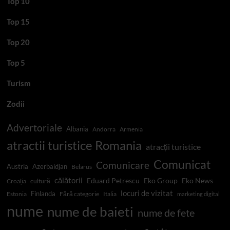
Top 10
Top 15
Top 20
Top 5
Turism
Zodii
Advertoriale
Albania
Andorra
Armenia
atractii turistice Romania
atracții turistice
Comunicat
Comunicare
Austria
Azerbaidjan
Belarus
călătorii
Eduard Petrescu
Eko Group
Eko News
Croația
cultură
locuri de vizitat
Finlanda
Estonia
Fără categorie
Italia
marketing digital
nume
nume de baieti
nume de fete