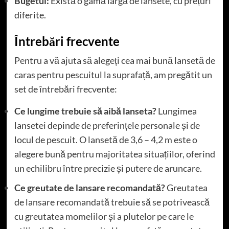
Bugetul:
Există o gamă largă de lansete, cu prețuri
diferite.
Întrebări frecvente
Pentru a vă ajuta să alegeți cea mai bună lansetă de
caras pentru pescuitul la suprafață, am pregătit un
set de întrebări frecvente:
Ce lungime trebuie să aibă lanseta?
Lungimea
lansetei depinde de preferințele personale și de
locul de pescuit. O lansetă de 3,6 – 4,2 m este o
alegere bună pentru majoritatea situațiilor, oferind
un echilibru între precizie și putere de aruncare.
Ce greutate de lansare recomandată?
Greutatea
de lansare recomandată trebuie să se potrivească
cu greutatea momelilor și a plutelor pe care le