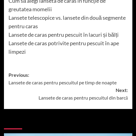
Cum să alegi lanseta de caras în funcție de
greutatea momelii
Lansete telescopice vs. lansete din două segmente
pentru caras
Lansete de caras pentru pescuit în lacuri și bălți
Lansete de caras potrivite pentru pescuit în ape
limpezi
Post
Previous:
Lansete de caras pentru pescuitul pe timp de noapte
navigation
Next:
Lansete de caras pentru pescuitul din barcă
More Stories