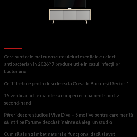
Articole recente
Care sunt cele mai cunoscute uleiuri esențiale cu efect
antibacterian în 2026? 7 produse utile în cazul infecțiilor
bacteriene
Ce iti trebuie pentru inscrierea la Cresa in București Sector 1
15 verificări utile înainte să cumperi echipament sportiv
second-hand
Păreri despre studioul Viva Diva – 5 motive pentru care merită
să intri pe Forumvideochat înainte să alegi un studio
Cum să ai un zâmbet natural și funcțional dacă ai avut