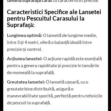
lansetă suprafață caras
cu caracteristici precise.
Caracteristici Specifice ale Lansetei
pentru Pescuitul Carasului la
Suprafață:
Lungimea optimă:
O lansetă de lungime medie,
între 3 și 4 metri, oferă o balanță ideală între
precizie și control.
Acțiunea lansetei:
O acțiune rapidă este esențială
pentru a genera rapiditate și precizie în lansările
de momeală la suprafață.
Greutatea lansetei:
O lansetă ușoară, cu o
greutate bine distribuită, asigură o
manevrabilitate sporită, perfectă pentru tehnicile
de pescuit la suprafață.