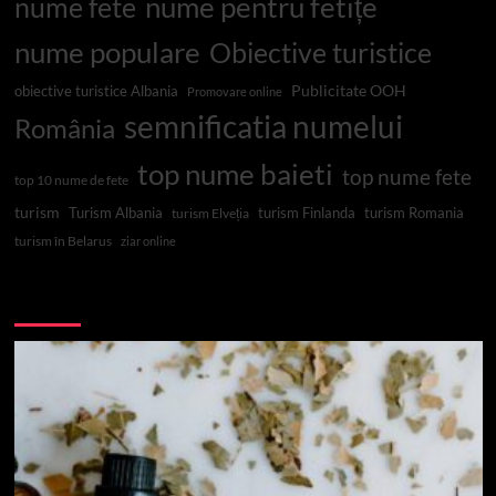
nume pentru fetițe
nume fete
nume populare
Obiective turistice
Publicitate OOH
obiective turistice Albania
Promovare online
semnificatia numelui
România
top nume baieti
top nume fete
top 10 nume de fete
turism
Turism Albania
turism Finlanda
turism Romania
turism Elveția
turism în Belarus
ziar online
Top 10