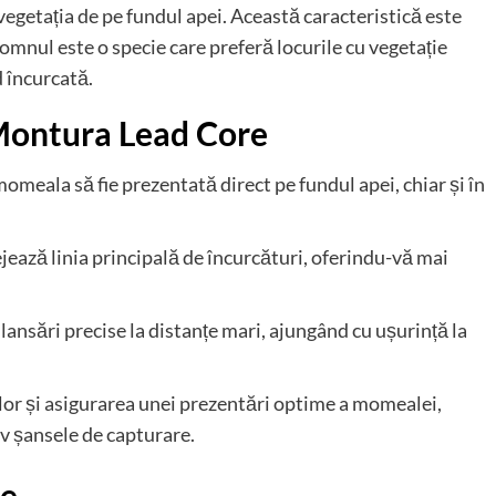
 vegetația de pe fundul apei. Această caracteristică este
somnul este o specie care preferă locurile cu vegetație
 încurcată.
 Montura Lead Core
momeala să fie prezentată direct pe fundul apei, chiar și în
ează linia principală de încurcături, oferindu-vă mai
ansări precise la distanțe mari, ajungând cu ușurință la
ilor și asigurarea unei prezentări optime a momealei,
v șansele de capturare.
re