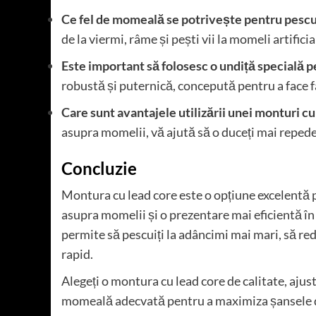
Ce fel de momeală se potrivește pentru pescui
de la viermi, râme și pești vii la momeli artificia
Este important să folosesc o undiță specială p
robustă și puternică, concepută pentru a face fa
Care sunt avantajele utilizării unei monturi cu
asupra momelii, vă ajută să o duceți mai repede 
Concluzie
Montura cu lead core este o opțiune excelentă 
asupra momelii și o prezentare mai eficientă în 
permite să pescuiți la adâncimi mai mari, să red
rapid.
Alegeți o montura cu lead core de calitate, ajustaț
momeală adecvată pentru a maximiza șansele de 