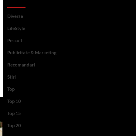
Categorii si etichete
Diverse
LifeStyle
Pescuit
Publicitate & Marketing
Recomandari
Stiri
Top
Top 10
Top 15
Top 20