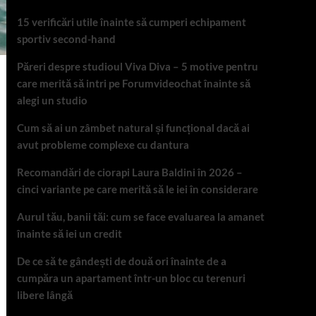
15 verificări utile înainte să cumperi echipament
sportiv second-hand
Păreri despre studioul Viva Diva – 5 motive pentru
care merită să intri pe Forumvideochat înainte să
alegi un studio
Cum să ai un zâmbet natural și funcțional dacă ai
avut probleme complexe cu dantura
Recomandări de ciorapi Laura Baldini în 2026 –
cinci variante pe care merită să le iei în considerare
Aurul tău, banii tăi: cum se face evaluarea la amanet
înainte să iei un credit
De ce să te gândești de două ori înainte de a
cumpăra un apartament într-un bloc cu terenuri
libere lângă