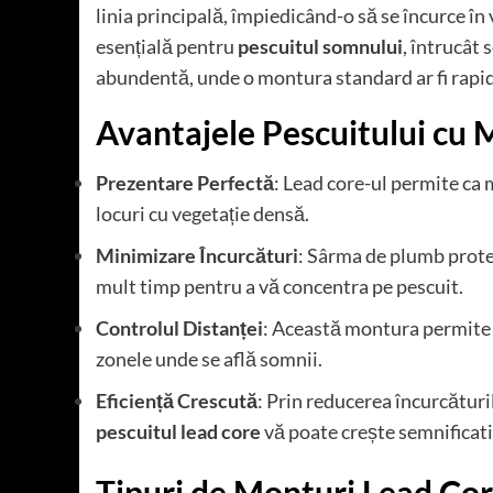
linia principală, împiedicând-o să se încurce în
esențială pentru
pescuitul somnului
, întrucât 
abundentă, unde o montura standard ar fi rapid
Avantajele Pescuitului cu
Prezentare Perfectă
: Lead core-ul permite ca 
locuri cu vegetație densă.
Minimizare Încurcături
: Sârma de plumb protej
mult timp pentru a vă concentra pe pescuit.
Controlul Distanței
: Această montura permite l
zonele unde se află somnii.
Eficiență Crescută
: Prin reducerea încurcătur
pescuitul lead core
vă poate crește semnificati
Tipuri de Monturi Lead Co