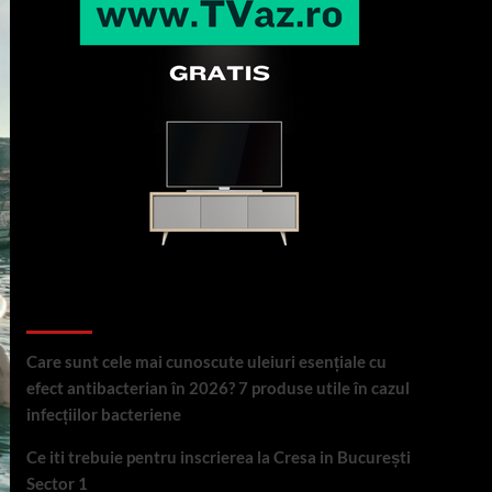
Articole recente
Care sunt cele mai cunoscute uleiuri esențiale cu
efect antibacterian în 2026? 7 produse utile în cazul
infecțiilor bacteriene
Ce iti trebuie pentru inscrierea la Cresa in București
Sector 1