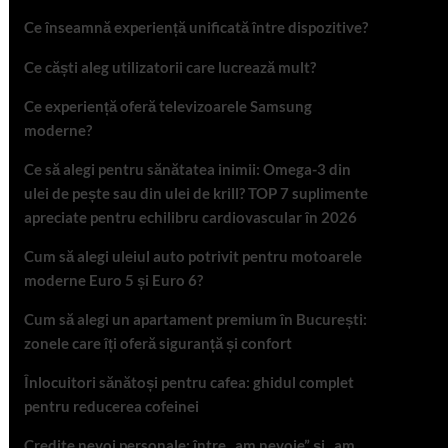
Ce înseamnă experiență unificată între dispozitive?
Ce căști aleg utilizatorii care lucrează mult?
Ce experiență oferă televizoarele Samsung
moderne?
Ce să alegi pentru sănătatea inimii: Omega-3 din
ulei de pește sau din ulei de krill? TOP 7 suplimente
apreciate pentru echilibru cardiovascular în 2026
Cum să alegi uleiul auto potrivit pentru motoarele
moderne Euro 5 și Euro 6?
Cum să alegi un apartament premium în București:
zonele care îți oferă siguranță și confort
Înlocuitori sănătoși pentru cafea: ghidul complet
pentru reducerea cofeinei
Credite nevoi personale: între „am nevoie” și „am