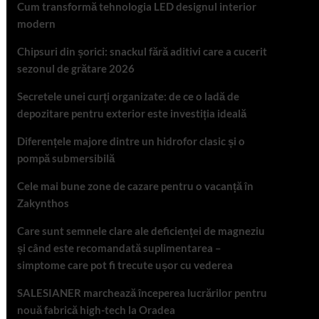
Cum transformă tehnologia LED designul interior
modern
Chipsuri din șorici: snackul fără aditivi care a cucerit
sezonul de grătare 2026
Secretele unei curți organizate: de ce o ladă de
depozitare pentru exterior este investiția ideală
Diferențele majore dintre un hidrofor clasic și o
pompă submersibilă
Cele mai bune zone de cazare pentru o vacanță în
Zakynthos
Care sunt semnele clare ale deficienței de magneziu
și când este recomandată suplimentarea –
simptome care pot fi trecute ușor cu vederea
SALESIANER marchează începerea lucrărilor pentru
nouă fabrică high-tech la Oradea