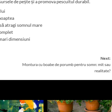
sursele de pește și a promova pescuitul durabil.
lui
noaptea
să atragi somnul mare
complet
 mari dimensiuni
Next:
Montura cu boabe de porumb pentru somn: mit sau
realitate?