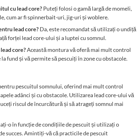
tul cu lead core?
Puteți folosi o gamă largă de momeli,
le, cum ar fi spinnerbait-uri, jig-uri și woblere.
entru lead core?
Da, este recomandat să utilizați o undiță
ță forței lead core-ului și a luptei cu somnul.
 lead core?
Această montura vă oferă mai mult control
la fund și vă permite să pescuiți în zone cu obstacole.
pentru pescuitul somnului, oferind mai mult control
apele adânci și cu obstacole. Utilizarea lead core-ului vă
uceți riscul de încurcătură și să atrageți somnul mai
i-o în funcție de condițiile de pescuit și utilizați o
succes. Amintiți-vă că practicile de pescuit