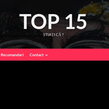
TOP 15
ȘTIAȚI CĂ ?
Recomandari
Contact