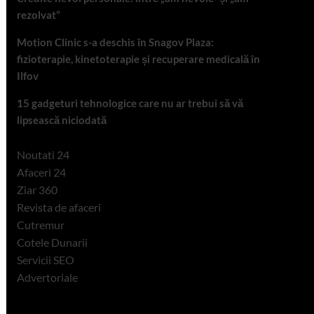
rezolvat”
Motion Clinic s-a deschis în Snagov Plaza:
fizioterapie, kinetoterapie și recuperare medicală în
Ilfov
15 gadgeturi tehnologice care nu ar trebui să vă
lipsească niciodată
Noutati 24
Afaceri 24
Ziar 360
Revista de afaceri
Cutremur
Cotele Dunarii
Servicii SEO
Advertoriale