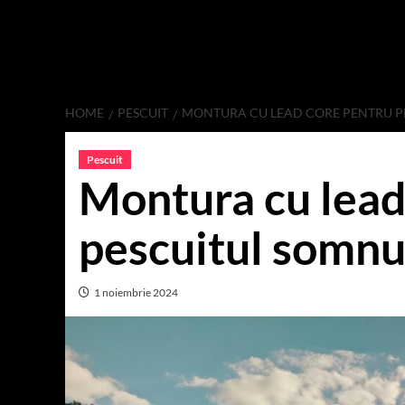
HOME
PESCUIT
MONTURA CU LEAD CORE PENTRU P
Pescuit
Montura cu lead
pescuitul somnu
1 noiembrie 2024