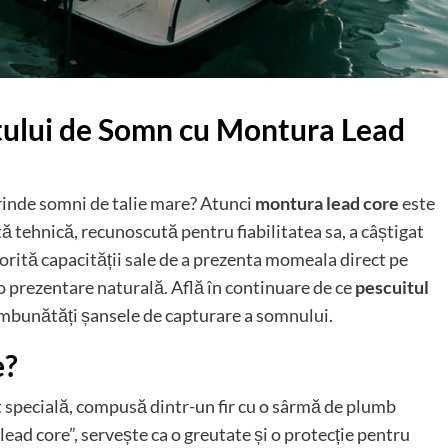
tului de Somn cu Montura Lead
prinde somni de talie mare? Atunci
montura lead core
este
 tehnică, recunoscută pentru fiabilitatea sa, a câștigat
orită capacității sale de a prezenta momeala direct pe
 o prezentare naturală. Află în continuare de ce
pescuitul
îmbunătăți șansele de capturare a somnului.
e?
 specială, compusă dintr-un fir cu o sârmă de plumb
ead core”, servește ca o greutate și o protecție pentru