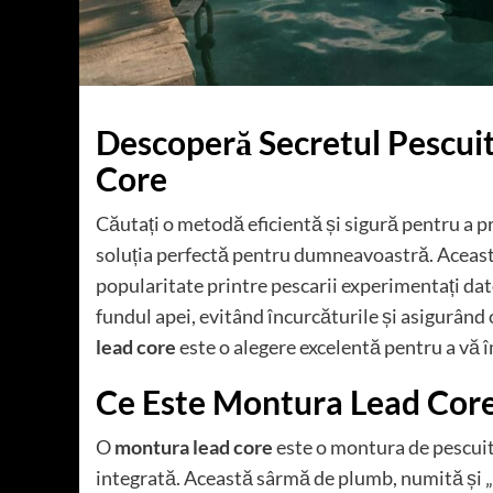
Descoperă Secretul Pescui
Core
Căutați o metodă eficientă și sigură pentru a 
soluția perfectă pentru dumneavoastră. Această
popularitate printre pescarii experimentați dat
fundul apei, evitând încurcăturile și asigurând
lead core
este o alegere excelentă pentru a vă 
Ce Este Montura Lead Cor
O
montura lead core
este o montura de pescuit
integrată. Această sârmă de plumb, numită și „l