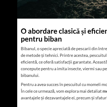
O abordare clasică și efic
pentru biban
Bibanul, o specie apreciată de pescarii din într
de metode și tehnici. Printre acestea, pescuitu
eficientă, ce oferă satisfacții garantate. Aceast
concepute pentru a imita insecte, viermi sau pe
bibanului.
Pentru a avea succes în pescuitul cu momeli moi
În cele ce urmează, vom explora mai detaliat
mo
avantajele și dezavantajele ei, precum și sfatur