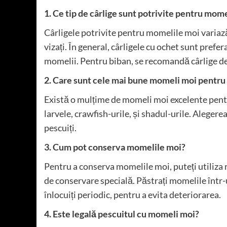
1. Ce tip de cârlige sunt potrivite pentru mom
Cârligele potrivite pentru momelile moi variază 
vizați. În general, cârligele cu ochet sunt pref
momelii. Pentru biban, se recomandă cârlige d
2. Care sunt cele mai bune momeli moi pentru
Există o mulțime de momeli moi excelente pentr
larvele, crawfish-urile, și shadul-urile. Alege
pescuiți.
3. Cum pot conserva momelile moi?
Pentru a conserva momelile moi, puteți utiliza 
de conservare specială. Păstrați momelile într-
înlocuiți periodic, pentru a evita deteriorarea.
4. Este legală pescuitul cu momeli moi?