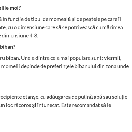
elile moi?
în funcție de tipul de momeală și de peștele pe care îl
erate, cu o dimensiune care să se potrivească cu mărimea
e dimensiune 4-8.
 biban?
u biban. Unele dintre cele mai populare sunt: viermii,
rea momelii depinde de preferințele bibanului din zona unde
recipiente etanșe, cu adăugarea de puțină apă sau soluție
un loc răcoros și întunecat. Este recomandat să le