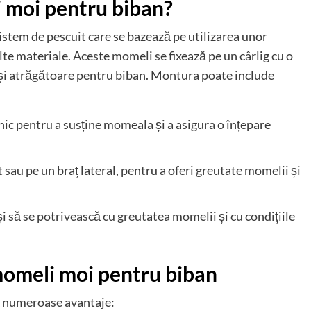
 moi pentru biban?
stem de pescuit care se bazează pe utilizarea unor
 alte materiale. Aceste momeli se fixează pe un cârlig cu o
și atrăgătoare pentru biban. Montura poate include
ernic pentru a susține momeala și a asigura o înțepare
it sau pe un braț lateral, pentru a oferi greutate momelii și
 și să se potrivească cu greutatea momelii și cu condițiile
momeli moi pentru biban
ă numeroase avantaje: