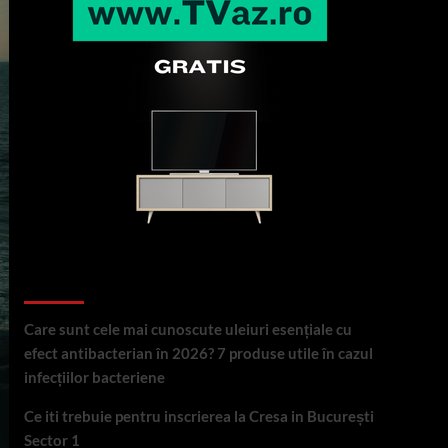
Articole recente
Care sunt cele mai cunoscute uleiuri esențiale cu
efect antibacterian în 2026? 7 produse utile în cazul
infecțiilor bacteriene
Ce iti trebuie pentru inscrierea la Cresa in București
Sector 1