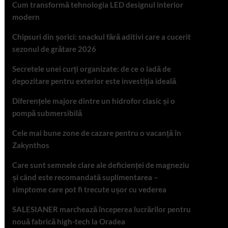
Cum transformă tehnologia LED designul interior
modern
Chipsuri din șorici: snackul fără aditivi care a cucerit
sezonul de grătare 2026
Secretele unei curți organizate: de ce o ladă de
depozitare pentru exterior este investiția ideală
Diferențele majore dintre un hidrofor clasic și o
pompă submersibilă
Cele mai bune zone de cazare pentru o vacanță în
Zakynthos
Care sunt semnele clare ale deficienței de magneziu
și când este recomandată suplimentarea –
simptome care pot fi trecute ușor cu vederea
SALESIANER marchează începerea lucrărilor pentru
nouă fabrică high-tech la Oradea