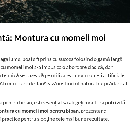
ientă: Montura cu momeli moi
eaga lume, poate fi prins cu succes folosind o gamă largă
l cu momeli moi s-a impus ca o abordare clasică, dar
ă tehnică se bazează pe utilizarea unor momeli artificiale,
ști mici, care declanșează instinctul natural de prădare al
 pentru biban, este esențial să alegeți montura potrivită.
ntura cu momeli moi pentru biban
, prezentând
i practice pentru a obține cele mai bune rezultate.