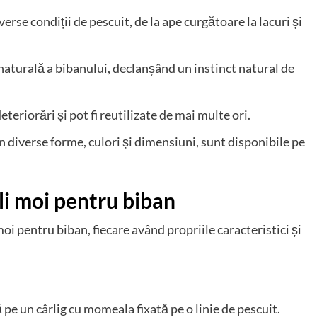
verse condiții de pescuit, de la ape curgătoare la lacuri și
naturală a bibanului, declanșând un instinct natural de
teriorări și pot fi reutilizate de mai multe ori.
 diverse forme, culori și dimensiuni, sunt disponibile pe
i moi pentru biban
i pentru biban, fiecare având propriile caracteristici și
pe un cârlig cu momeala fixată pe o linie de pescuit.