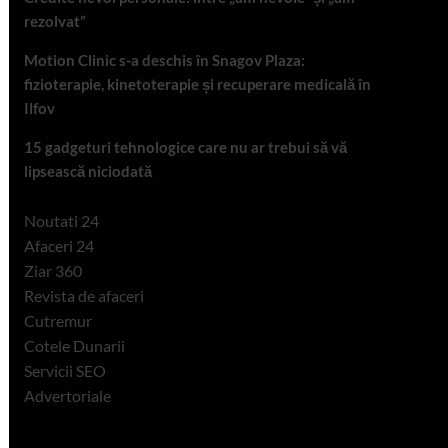
rezolvat”
Motion Clinic s-a deschis în Snagov Plaza:
fizioterapie, kinetoterapie și recuperare medicală în
Ilfov
15 gadgeturi tehnologice care nu ar trebui să vă
lipsească niciodată
Noutati 24
Afaceri 24
Ziar 360
Revista de afaceri
Cutremur
Cotele Dunarii
Servicii SEO
Advertoriale