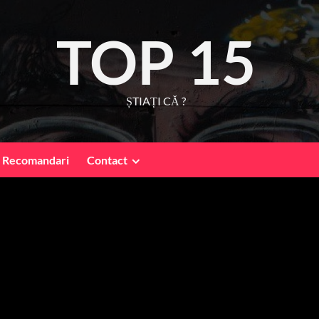
TOP 15
ȘTIAȚI CĂ ?
Recomandari
Contact