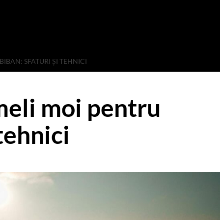
BAN: SFATURI ȘI TEHNICI
eli moi pentru
 tehnici