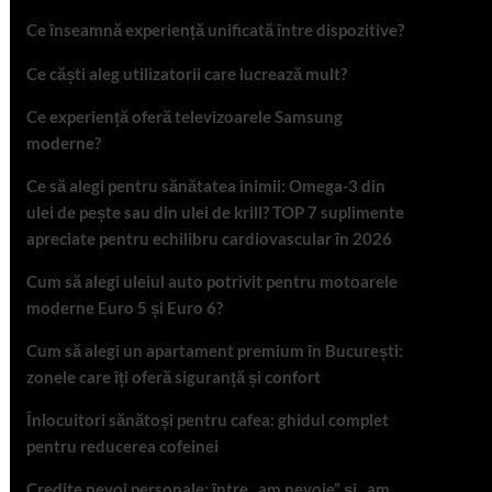
Ce înseamnă experiență unificată între dispozitive?
Ce căști aleg utilizatorii care lucrează mult?
Ce experiență oferă televizoarele Samsung
moderne?
Ce să alegi pentru sănătatea inimii: Omega-3 din
ulei de pește sau din ulei de krill? TOP 7 suplimente
apreciate pentru echilibru cardiovascular în 2026
Cum să alegi uleiul auto potrivit pentru motoarele
moderne Euro 5 și Euro 6?
Cum să alegi un apartament premium în București:
zonele care îți oferă siguranță și confort
Înlocuitori sănătoși pentru cafea: ghidul complet
pentru reducerea cofeinei
Credite nevoi personale: între „am nevoie” și „am