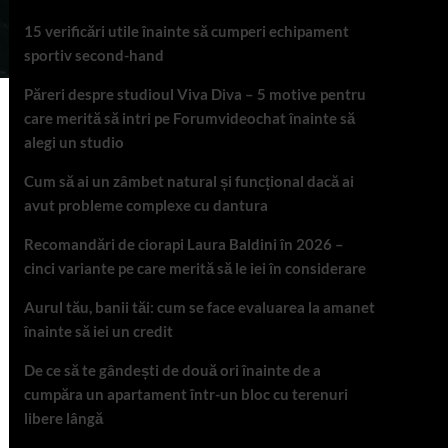
15 verificări utile înainte să cumperi echipament
sportiv second-hand
Păreri despre studioul Viva Diva – 5 motive pentru
care merită să intri pe Forumvideochat înainte să
alegi un studio
Cum să ai un zâmbet natural și funcțional dacă ai
avut probleme complexe cu dantura
Recomandări de ciorapi Laura Baldini în 2026 –
cinci variante pe care merită să le iei în considerare
Aurul tău, banii tăi: cum se face evaluarea la amanet
înainte să iei un credit
De ce să te gândești de două ori înainte de a
cumpăra un apartament într-un bloc cu terenuri
libere lângă