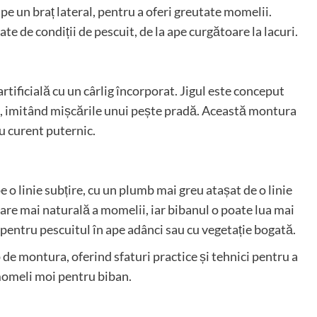
pe un braț lateral, pentru a oferi greutate momelii.
e de condiții de pescuit, de la ape curgătoare la lacuri.
tificială cu un cârlig încorporat. Jigul este conceput
de, imitând mișcările unui pește pradă. Această montura
u curent puternic.
 o linie subțire, cu un plumb mai greu atașat de o linie
re mai naturală a momelii, iar bibanul o poate lua mai
 pentru pescuitul în ape adânci sau cu vegetație bogată.
p de montura, oferind sfaturi practice și tehnici pentru a
 momeli moi pentru biban.