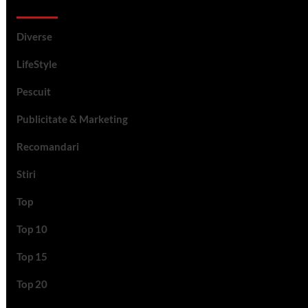
Categorii si etichete
Diverse
LifeStyle
Pescuit
Publicitate & Marketing
Recomandari
Stiri
Top
Top 10
Top 15
Top 20