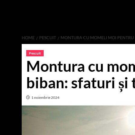
HOME
PESCUIT
MONTURA CU MOMELI MOI PENTRU BI
Pescuit
Montura cu mom
biban: sfaturi și
1 noiembrie 2024