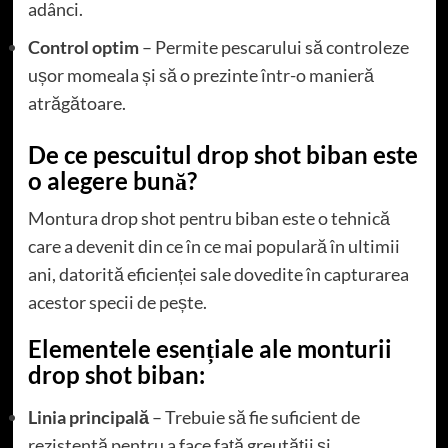
adânci.
Control optim
– Permite pescarului să controleze
ușor momeala și să o prezinte într-o manieră
atrăgătoare.
De ce pescuitul drop shot biban este
o alegere bună?
Montura drop shot pentru biban este o tehnică
care a devenit din ce în ce mai populară în ultimii
ani, datorită eficienței sale dovedite în capturarea
acestor specii de pește.
Elementele esențiale ale monturii
drop shot biban:
Linia principală
– Trebuie să fie suficient de
rezistentă pentru a face față greutății și