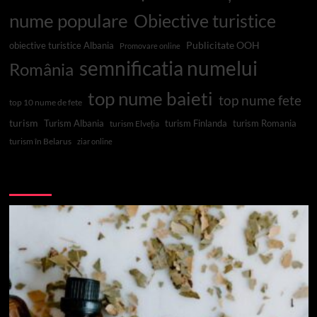
nume populare
Obiective turistice
Publicitate OOH
obiective turistice Albania
Promovare online
semnificatia numelui
România
top nume baieti
top nume fete
top 10 nume de fete
turism
Turism Albania
turism Finlanda
turism Romania
turism Elveția
turism în Belarus
ziar online
Top 10