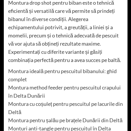
Montura drop shot pentru biban este o tehnică
eficientă și versatilă care vă permite să prindeți
bibanul în diverse condiții. Alegerea
echipamentului potrivit, a greutății, a liniei și a
momelii, precum și o tehnică adecvată de pescuit
vă vor ajuta să obțineți rezultate maxime.
Experimentați cu diferite variante și găsiți
combinația perfectă pentru a avea succes pe baltă.
Montura ideală pentru pescuitul bibanului: ghid
complet
Montura method feeder pentru pescuitul crapului
în Delta Dunării
Montura cu coșuleț pentru pescuitul pe lacurile din
Deltă
Montura pentru șalău pe brațele Dunării din Deltă
Monturi anti-tangle pentru pescuitul în Delta