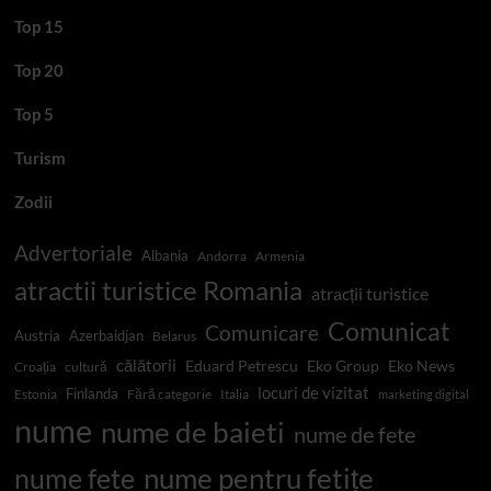
Top 15
Top 20
Top 5
Turism
Zodii
Advertoriale
Albania
Andorra
Armenia
atractii turistice Romania
atracții turistice
Comunicat
Comunicare
Austria
Azerbaidjan
Belarus
călătorii
Eduard Petrescu
Eko Group
Eko News
Croația
cultură
locuri de vizitat
Finlanda
Estonia
Fără categorie
Italia
marketing digital
nume
nume de baieti
nume de fete
nume pentru fetițe
nume fete