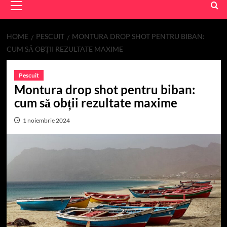
Menu
HOME
PESCUIT
MONTURA DROP SHOT PENTRU BIBAN:
CUM SĂ OBȚII REZULTATE MAXIME
Pescuit
Montura drop shot pentru biban:
cum să obții rezultate maxime
1 noiembrie 2024