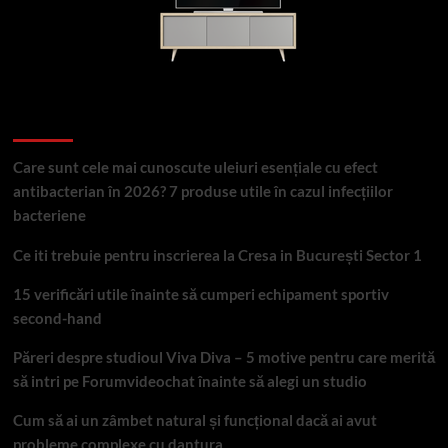
Articole recente
Care sunt cele mai cunoscute uleiuri esențiale cu efect
antibacterian în 2026? 7 produse utile în cazul infecțiilor
bacteriene
Ce iti trebuie pentru inscrierea la Cresa in București Sector 1
15 verificări utile înainte să cumperi echipament sportiv
second-hand
Păreri despre studioul Viva Diva – 5 motive pentru care merită
să intri pe Forumvideochat înainte să alegi un studio
Cum să ai un zâmbet natural și funcțional dacă ai avut
probleme complexe cu dantura