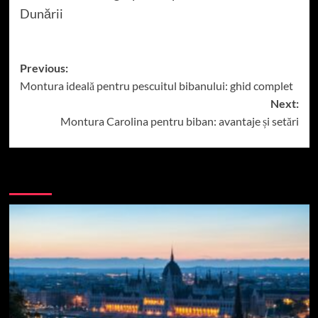
Dunării
Post
Previous:
Montura ideală pentru pescuitul bibanului: ghid complet
navigation
Next:
Montura Carolina pentru biban: avantaje și setări
More Stories