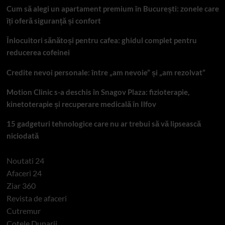
Cum să alegi un apartament premium în București: zonele care
îți oferă siguranță și confort
Înlocuitori sănătoși pentru cafea: ghidul complet pentru
reducerea cofeinei
Credite nevoi personale: între „am nevoie” și „am rezolvat”
Motion Clinic s-a deschis în Snagov Plaza: fizioterapie,
kinetoterapie și recuperare medicală în Ilfov
15 gadgeturi tehnologice care nu ar trebui să vă lipsească
niciodată
Noutati 24
Afaceri 24
Ziar 360
Revista de afaceri
Cutremur
Cotele Dunarii