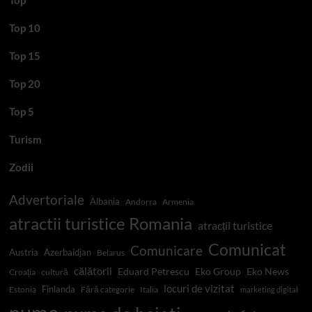
Top 10
Top 15
Top 20
Top 5
Turism
Zodii
Advertoriale
Albania
Andorra
Armenia
atractii turistice Romania
atracții turistice
Comunicat
Comunicare
Austria
Azerbaidjan
Belarus
călătorii
Eduard Petrescu
Eko Group
Eko News
Croația
cultură
locuri de vizitat
Finlanda
Estonia
Fără categorie
Italia
marketing digital