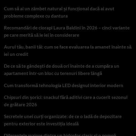
Cum să ai un zâmbet natural și funcțional dacă ai avut
probleme complexe cu dantura
Recomandări de ciorapi Laura Baldini în 2026 – cinci variante
pe care merită să le iei în considerare
Aurul tău, banii tăi: cum se face evaluarea la amanet înainte să
iei un credit
De ce să te gândești de două ori înainte de a cumpăra un
apartament într-un bloc cu terenuri libere lângă
Cum transformă tehnologia LED designul interior modern
Chipsuri din șorici: snackul fără aditivi care a cucerit sezonul
de grătare 2026
Secretele unei curți organizate: de ce o ladă de depozitare
pentru exterior este investiția ideală
Diferențele majore dintre un hidrofor clasic și o pompă