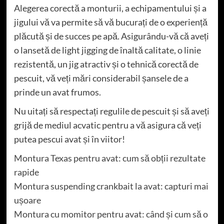
Alegerea corectă a monturii, a echipamentului și a
jigului vă va permite să vă bucurați de o experiență
plăcută și de succes pe apă. Asigurându-vă că aveți
o lansetă de light jigging de înaltă calitate, o linie
rezistentă, un jig atractiv și o tehnică corectă de
pescuit, vă veți mări considerabil șansele de a
prinde un avat frumos.
Nu uitați să respectați regulile de pescuit și să aveți
grijă de mediul acvatic pentru a vă asigura că veți
putea pescui avat și în viitor!
Montura Texas pentru avat: cum să obții rezultate
rapide
Montura suspending crankbait la avat: capturi mai
ușoare
Montura cu momitor pentru avat: când și cum să o