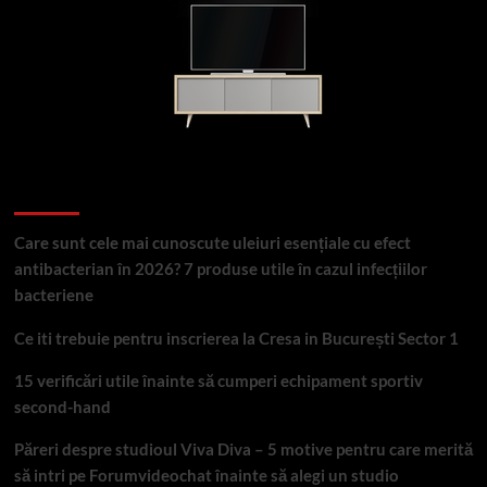
Articole recente
Care sunt cele mai cunoscute uleiuri esențiale cu efect
antibacterian în 2026? 7 produse utile în cazul infecțiilor
bacteriene
Ce iti trebuie pentru inscrierea la Cresa in București Sector 1
15 verificări utile înainte să cumperi echipament sportiv
second-hand
Păreri despre studioul Viva Diva – 5 motive pentru care merită
să intri pe Forumvideochat înainte să alegi un studio