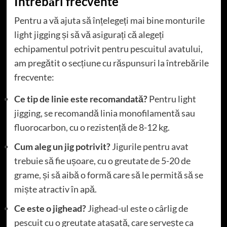
Întrebări frecvente
Pentru a vă ajuta să înțelegeți mai bine monturile
light jigging și să vă asigurați că alegeți
echipamentul potrivit pentru pescuitul avatului,
am pregătit o secțiune cu răspunsuri la întrebările
frecvente:
Ce tip de linie este recomandată?
Pentru light
jigging, se recomandă linia monofilamentă sau
fluorocarbon, cu o rezistență de 8-12 kg.
Cum aleg un jig potrivit?
Jigurile pentru avat
trebuie să fie ușoare, cu o greutate de 5-20 de
grame, și să aibă o formă care să le permită să se
miște atractiv în apă.
Ce este o jighead?
Jighead-ul este o cârlig de
pescuit cu o greutate atașată, care servește ca