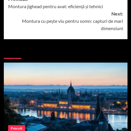
Montura jighead pentru avat: eficiență și tehnici
navigation
Next:
Montura cu pește viu pentru somn: capturi de mari
dimensiuni
More Stories
Pescuit