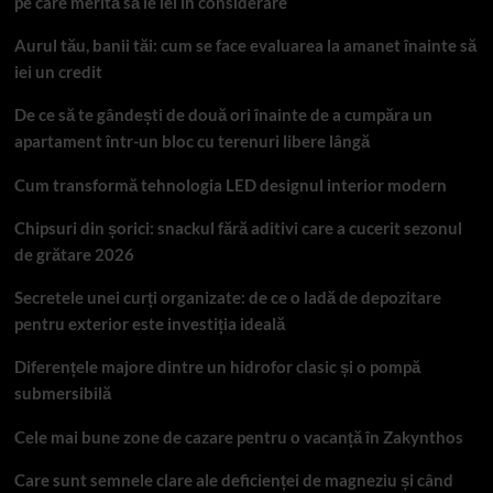
pe care merită să le iei în considerare
Aurul tău, banii tăi: cum se face evaluarea la amanet înainte să
iei un credit
De ce să te gândești de două ori înainte de a cumpăra un
apartament într-un bloc cu terenuri libere lângă
Cum transformă tehnologia LED designul interior modern
Chipsuri din șorici: snackul fără aditivi care a cucerit sezonul
de grătare 2026
Secretele unei curți organizate: de ce o ladă de depozitare
pentru exterior este investiția ideală
Diferențele majore dintre un hidrofor clasic și o pompă
submersibilă
Cele mai bune zone de cazare pentru o vacanță în Zakynthos
Care sunt semnele clare ale deficienței de magneziu și când