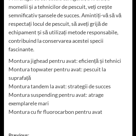
momelii și a tehnicilor de pescuit, veți crește
semnificativ șansele de succes. Amintiți-vă să vă
respectați locul de pescuit, să aveți grijă de
echipament și să utilizați metode responsabile,
contribuind la conservarea acestei specii
fascinante.
Montura jighead pentru avat: eficiență și tehnici
Montura topwater pentru avat: pescuit la
suprafață
Montura tandem la avat: strategii de succes
Montura suspending pentru avat: atrage
exemplarele mari
Montura cu fir fluorocarbon pentru avat
Post
Previous: