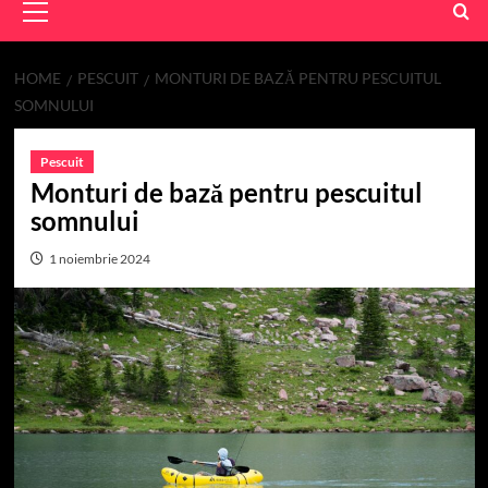
Menu
HOME
PESCUIT
MONTURI DE BAZĂ PENTRU PESCUITUL
SOMNULUI
Pescuit
Monturi de bază pentru pescuitul
somnului
1 noiembrie 2024