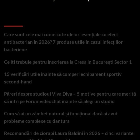
Articole recente
Care sunt cele mai cunoscute uleiuri esențiale cu efect
antibacterian în 2026? 7 produse utile în cazul infecțiilor
bacteriene
Ce iti trebuie pentru inscrierea la Cresa in București Sector 1
15 verificări utile înainte să cumperi echipament sportiv
second-hand
Păreri despre studioul Viva Diva – 5 motive pentru care merită
să intri pe Forumvideochat înainte să alegi un studio
Cum să ai un zâmbet natural și funcțional dacă ai avut
probleme complexe cu dantura
Recomandări de ciorapi Laura Baldini în 2026 – cinci variante