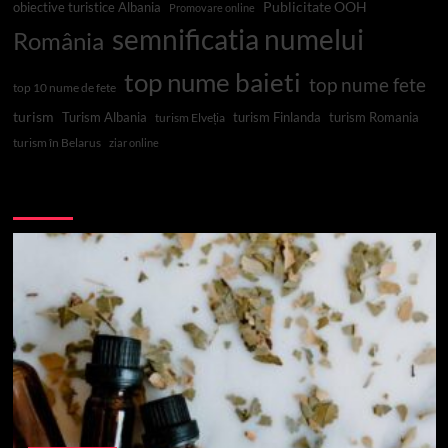
Publicitate OOH
obiective turistice Albania
Promovare online
semnificatia numelui
România
top nume baieti
top nume fete
top 10 nume de fete
turism
Turism Albania
turism Finlanda
turism Romania
turism Elveția
turism în Belarus
ziar online
Top 10