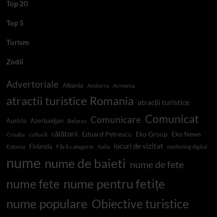
Top 20
Top 5
Turism
Zodii
Advertoriale
Albania
Andorra
Armenia
atractii turistice Romania
atracții turistice
Comunicat
Comunicare
Austria
Azerbaidjan
Belarus
călătorii
Eduard Petrescu
Eko Group
Eko News
Croația
cultură
locuri de vizitat
Finlanda
Estonia
Fără categorie
Italia
marketing digital
nume
nume de baieti
nume de fete
nume pentru fetițe
nume fete
nume populare
Obiective turistice