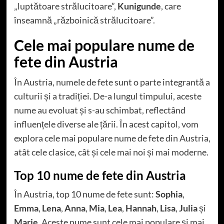
„luptătoare strălucitoare”,
Kunigunde
, care
înseamnă „războinică strălucitoare”.
Cele mai populare nume de
fete din Austria
În Austria, numele de fete sunt o parte integrantă a
culturii și a tradiției. De-a lungul timpului, aceste
nume au evoluat și s-au schimbat, reflectând
influențele diverse ale țării. În acest capitol, vom
explora cele mai populare nume de fete din Austria,
atât cele clasice, cât și cele mai noi și mai moderne.
Top 10 nume de fete din Austria
În Austria, top 10 nume de fete sunt:
Sophia
,
Emma
,
Lena
,
Anna
,
Mia
,
Lea
,
Hannah
,
Lisa
,
Julia
și
Marie
. Aceste nume sunt cele mai populare și mai