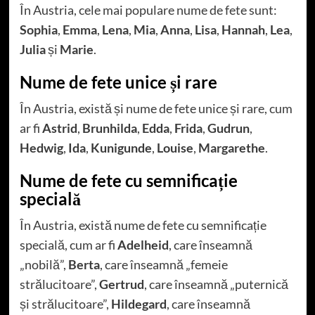
În Austria, cele mai populare nume de fete sunt:
Sophia
,
Emma
,
Lena
,
Mia
,
Anna
,
Lisa
,
Hannah
,
Lea
,
Julia
și
Marie
.
Nume de fete unice și rare
În Austria, există și nume de fete unice și rare, cum
ar fi
Astrid
,
Brunhilda
,
Edda
,
Frida
,
Gudrun
,
Hedwig
,
Ida
,
Kunigunde
,
Louise
,
Margarethe
.
Nume de fete cu semnificație
specială
În Austria, există nume de fete cu semnificație
specială, cum ar fi
Adelheid
, care înseamnă
„nobilă”,
Berta
, care înseamnă „femeie
strălucitoare”,
Gertrud
, care înseamnă „puternică
și strălucitoare”,
Hildegard
, care înseamnă