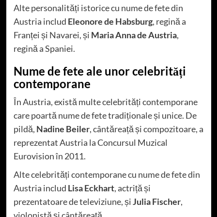
Alte personalități istorice cu nume de fete din
Austria includ
Eleonore de Habsburg
, regină a
Franței și Navarei, și
Maria Anna de Austria
,
regină a Spaniei.
Nume de fete ale unor celebrități
contemporane
În Austria, există multe celebrități contemporane
care poartă nume de fete tradiționale și unice. De
pildă,
Nadine Beiler
, cântăreață și compozitoare, a
reprezentat Austria la Concursul Muzical
Eurovision în 2011.
Alte celebrități contemporane cu nume de fete din
Austria includ
Lisa Eckhart
, actriță și
prezentatoare de televiziune, și
Julia Fischer
,
violonistă și cântăreață.