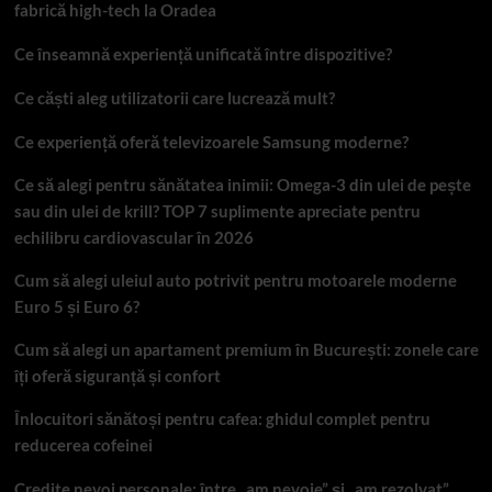
fabrică high-tech la Oradea
Ce înseamnă experiență unificată între dispozitive?
Ce căști aleg utilizatorii care lucrează mult?
Ce experiență oferă televizoarele Samsung moderne?
Ce să alegi pentru sănătatea inimii: Omega-3 din ulei de pește
sau din ulei de krill? TOP 7 suplimente apreciate pentru
echilibru cardiovascular în 2026
Cum să alegi uleiul auto potrivit pentru motoarele moderne
Euro 5 și Euro 6?
Cum să alegi un apartament premium în București: zonele care
îți oferă siguranță și confort
Înlocuitori sănătoși pentru cafea: ghidul complet pentru
reducerea cofeinei
Credite nevoi personale: între „am nevoie” și „am rezolvat”