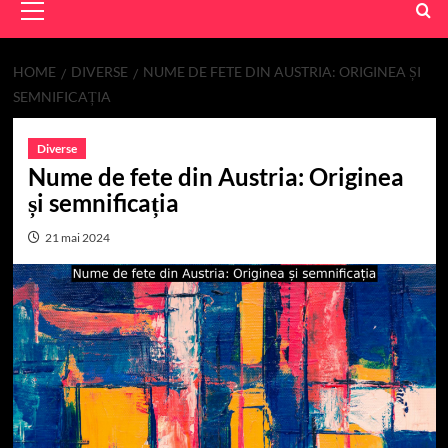
Menu
HOME
DIVERSE
NUME DE FETE DIN AUSTRIA: ORIGINEA ȘI
SEMNIFICAȚIA
Diverse
Nume de fete din Austria: Originea
și semnificația
21 mai 2024