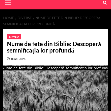
Menu
HOME
DIVERSE
NUME DE FETE DIN BIBLIE: DESCOPERĂ
SEMNIFICAȚIA LOR PROFUNDĂ
Diverse
Nume de fete din Biblie: Descoperă
semnificația lor profundă
8 mai 2024