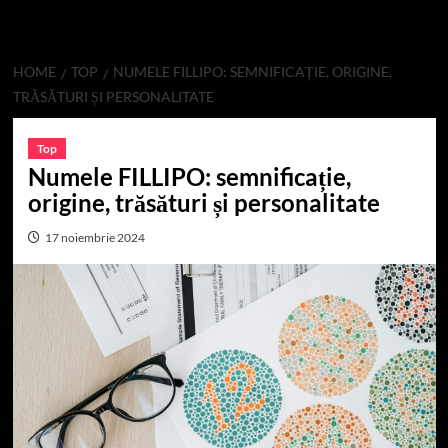
HOME
TOP
NUMELE FILLIPO: SEMNIFICAȚIE, ORIGINE,
TRĂSĂTURI ȘI PERSONALITATE
Top
Numele FILLIPO: semnificație,
origine, trăsături și personalitate
17 noiembrie 2024