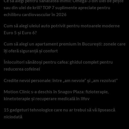
Ce să alegi pentru sănătatea inimii: Omega-3 din ulei de pește
sau din ulei de krill? TOP 7 suplimente apreciate pentru
echilibru cardiovascular în 2026
Cum să alegi uleiul auto potrivit pentru motoarele moderne
Euro 5 și Euro 6?
Cum să alegi un apartament premium în București: zonele care
îți oferă siguranță și confort
Înlocuitori sănătoși pentru cafea: ghidul complet pentru
reducerea cofeinei
Credite nevoi personale: între „am nevoie” și „am rezolvat”
Motion Clinic s-a deschis în Snagov Plaza: fizioterapie,
kinetoterapie și recuperare medicală în Ilfov
15 gadgeturi tehnologice care nu ar trebui să vă lipsească
niciodată