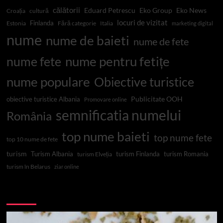
călătorii
Eduard Petrescu
Eko Group
Eko News
Croația
cultură
locuri de vizitat
Finlanda
Estonia
Fără categorie
Italia
marketing digital
nume
nume de baieti
nume de fete
nume pentru fetițe
nume fete
nume populare
Obiective turistice
Publicitate OOH
obiective turistice Albania
Promovare online
semnificatia numelui
România
top nume baieti
top nume fete
top 10 nume de fete
turism
Turism Albania
turism Finlanda
turism Romania
turism Elveția
turism în Belarus
ziar online
Top 10