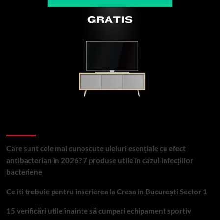
Articole recente
Care sunt cele mai cunoscute uleiuri esențiale cu efect
antibacterian în 2026? 7 produse utile în cazul infecțiilor
bacteriene
Ce iti trebuie pentru inscrierea la Cresa in București Sector 1
15 verificări utile înainte să cumperi echipament sportiv