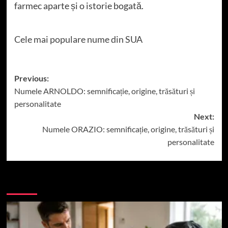
farmec aparte și o istorie bogată.
Cele mai populare nume din SUA
Post
Previous:
Numele ARNOLDO: semnificație, origine, trăsături și
navigation
personalitate
Next:
Numele ORAZIO: semnificație, origine, trăsături și
personalitate
More Stories