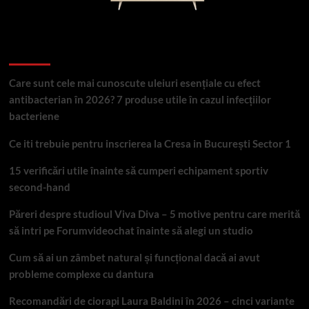
Articole recente
Care sunt cele mai cunoscute uleiuri esențiale cu efect
antibacterian în 2026? 7 produse utile în cazul infecțiilor
bacteriene
Ce iti trebuie pentru inscrierea la Cresa in București Sector 1
15 verificări utile înainte să cumperi echipament sportiv
second-hand
Păreri despre studioul Viva Diva – 5 motive pentru care merită
să intri pe Forumvideochat înainte să alegi un studio
Cum să ai un zâmbet natural și funcțional dacă ai avut
probleme complexe cu dantura
Recomandări de ciorapi Laura Baldini în 2026 – cinci variante