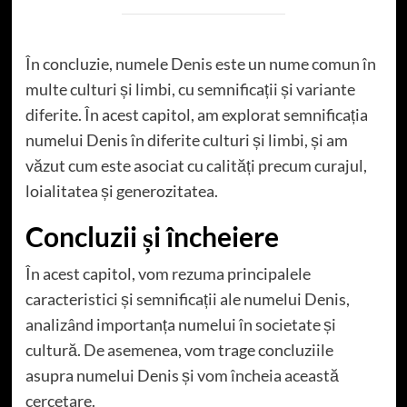
În concluzie, numele Denis este un nume comun în
multe culturi și limbi, cu semnificații și variante
diferite. În acest capitol, am explorat semnificația
numelui Denis în diferite culturi și limbi, și am
văzut cum este asociat cu calități precum curajul,
loialitatea și generozitatea.
Concluzii și încheiere
În acest capitol, vom rezuma principalele
caracteristici și semnificații ale numelui Denis,
analizând importanța numelui în societate și
cultură. De asemenea, vom trage concluziile
asupra numelui Denis și vom încheia această
cercetare.