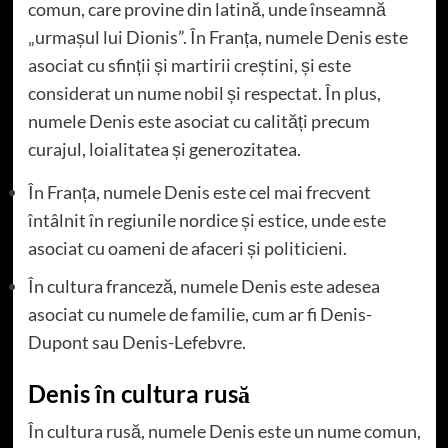
comun, care provine din latină, unde înseamnă
„urmașul lui Dionis”. În Franța, numele Denis este
asociat cu sfinții și martirii creștini, și este
considerat un nume nobil și respectat. În plus,
numele Denis este asociat cu calități precum
curajul, loialitatea și generozitatea.
În Franța, numele Denis este cel mai frecvent
întâlnit în regiunile nordice și estice, unde este
asociat cu oameni de afaceri și politicieni.
În cultura franceză, numele Denis este adesea
asociat cu numele de familie, cum ar fi Denis-
Dupont sau Denis-Lefebvre.
Denis în cultura rusă
În cultura rusă, numele Denis este un nume comun,