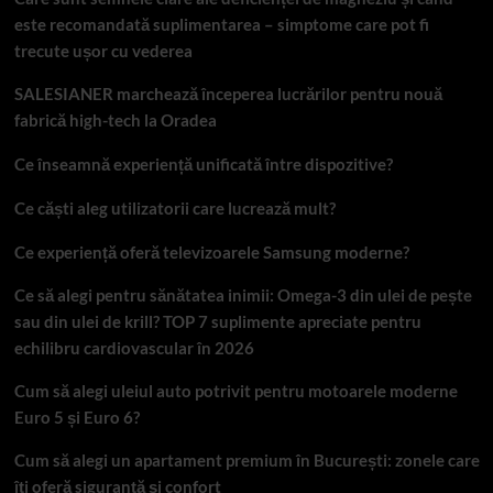
este recomandată suplimentarea – simptome care pot fi
trecute ușor cu vederea
SALESIANER marchează începerea lucrărilor pentru nouă
fabrică high-tech la Oradea
Ce înseamnă experiență unificată între dispozitive?
Ce căști aleg utilizatorii care lucrează mult?
Ce experiență oferă televizoarele Samsung moderne?
Ce să alegi pentru sănătatea inimii: Omega-3 din ulei de pește
sau din ulei de krill? TOP 7 suplimente apreciate pentru
echilibru cardiovascular în 2026
Cum să alegi uleiul auto potrivit pentru motoarele moderne
Euro 5 și Euro 6?
Cum să alegi un apartament premium în București: zonele care
îți oferă siguranță și confort