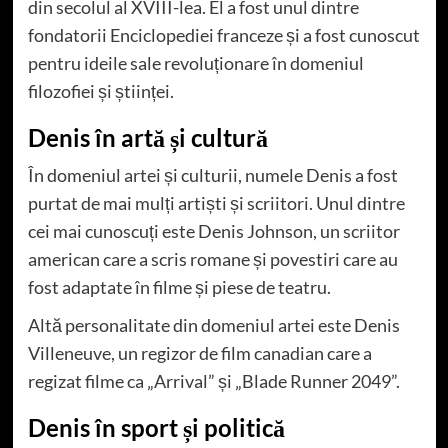
din secolul al XVIII-lea. El a fost unul dintre
fondatorii Enciclopediei franceze și a fost cunoscut
pentru ideile sale revoluționare în domeniul
filozofiei și științei.
Denis în artă și cultură
În domeniul artei și culturii, numele Denis a fost
purtat de mai mulți artiști și scriitori. Unul dintre
cei mai cunoscuți este Denis Johnson, un scriitor
american care a scris romane și povestiri care au
fost adaptate în filme și piese de teatru.
Altă personalitate din domeniul artei este Denis
Villeneuve, un regizor de film canadian care a
regizat filme ca „Arrival” și „Blade Runner 2049”.
Denis în sport și politică