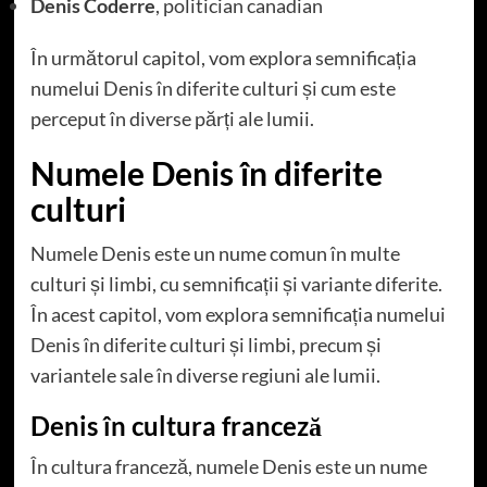
Denis Coderre
, politician canadian
În următorul capitol, vom explora semnificația
numelui Denis în diferite culturi și cum este
perceput în diverse părți ale lumii.
Numele Denis în diferite
culturi
Numele Denis este un nume comun în multe
culturi și limbi, cu semnificații și variante diferite.
În acest capitol, vom explora semnificația numelui
Denis în diferite culturi și limbi, precum și
variantele sale în diverse regiuni ale lumii.
Denis în cultura franceză
În cultura franceză, numele Denis este un nume