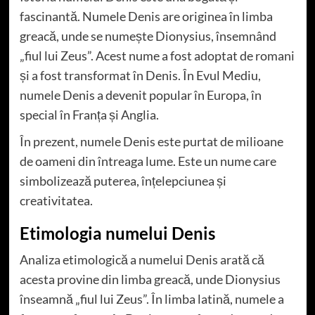
fascinantă. Numele Denis are originea în limba
greacă, unde se numește Dionysius, însemnând
„fiul lui Zeus”. Acest nume a fost adoptat de romani
și a fost transformat în Denis. În Evul Mediu,
numele Denis a devenit popular în Europa, în
special în Franța și Anglia.
În prezent, numele Denis este purtat de milioane
de oameni din întreaga lume. Este un nume care
simbolizează puterea, înțelepciunea și
creativitatea.
Etimologia numelui Denis
Analiza etimologică a numelui Denis arată că
acesta provine din limba greacă, unde Dionysius
înseamnă „fiul lui Zeus”. În limba latină, numele a