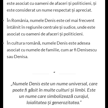
este asociat cu oameni de afaceri și politicieni, și
este considerat un nume respectat și apreciat.
În România, numele Denis este cel mai frecvent
întâlnit în regiunile centrale și sudice, unde este
asociat cu oameni de afaceri și politicieni.
În cultura română, numele Denis este adesea
asociat cu numele de familie, cum ar fi Denisescu
sau Denisa.
„Numele Denis este un nume universal, care
poate fi găsit în multe culturi și limbi. Este
un nume care simbolizează curajul,
loialitatea și generozitatea.”