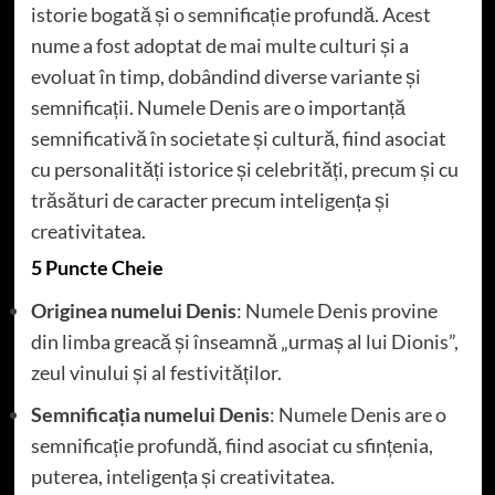
istorie bogată și o semnificație profundă. Acest
nume a fost adoptat de mai multe culturi și a
evoluat în timp, dobândind diverse variante și
semnificații. Numele Denis are o importanță
semnificativă în societate și cultură, fiind asociat
cu personalități istorice și celebrități, precum și cu
trăsături de caracter precum inteligența și
creativitatea.
5 Puncte Cheie
Originea numelui Denis
: Numele Denis provine
din limba greacă și înseamnă „urmaș al lui Dionis”,
zeul vinului și al festivităților.
Semnificația numelui Denis
: Numele Denis are o
semnificație profundă, fiind asociat cu sfințenia,
puterea, inteligența și creativitatea.