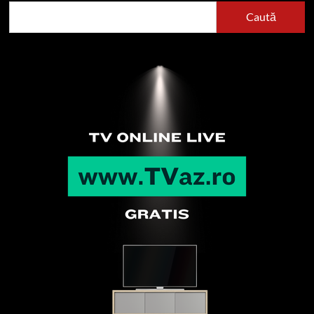
Caută