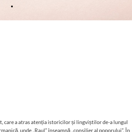
care a atras atenția istoricilor și lingviștilor de-a lungul
rmanică, unde „Raul” înseamnă „consilier al poporului”. În