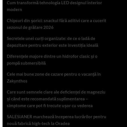
Cum transformă tehnologia LED designul interior
modern
Chipsuri din șorici: snackul fără aditivi care a cucerit
sezonul de grătare 2026
Secretele unei curți organizate: de ce o ladă de
depozitare pentru exterior este investiția ideală
Diferențele majore dintre un hidrofor clasic și o
pompă submersibilă
Cele mai bune zone de cazare pentru o vacanță în
Zakynthos
Care sunt semnele clare ale deficienței de magneziu
și când este recomandată suplimentarea –
simptome care pot fi trecute ușor cu vederea
SALESIANER marchează începerea lucrărilor pentru
nouă fabrică high-tech la Oradea