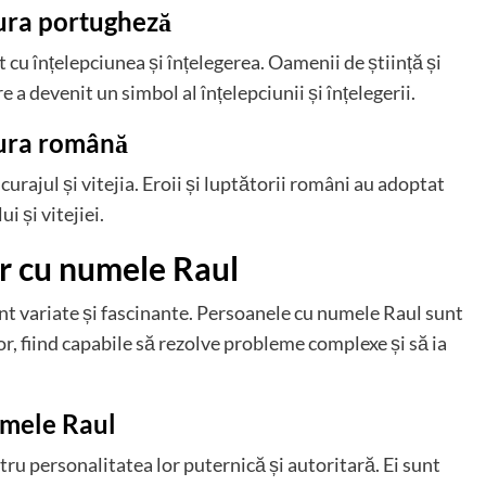
tura portugheză
 cu înțelepciunea și înțelegerea. Oamenii de știință și
 a devenit un simbol al înțelepciunii și înțelegerii.
tura română
urajul și vitejia. Eroii și luptătorii români au adoptat
i și vitejiei.
or cu numele Raul
nt variate și fascinante. Persoanele cu numele Raul sunt
r, fiind capabile să rezolve probleme complexe și să ia
umele Raul
u personalitatea lor puternică și autoritară. Ei sunt