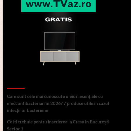
Articole recente
Care sunt cele mai cunoscute uleiuri esențiale cu
efect antibacterian în 2026? 7 produse utile în cazul
infecțiilor bacteriene
Ce iti trebuie pentru inscrierea la Cresa in București
Sector 1