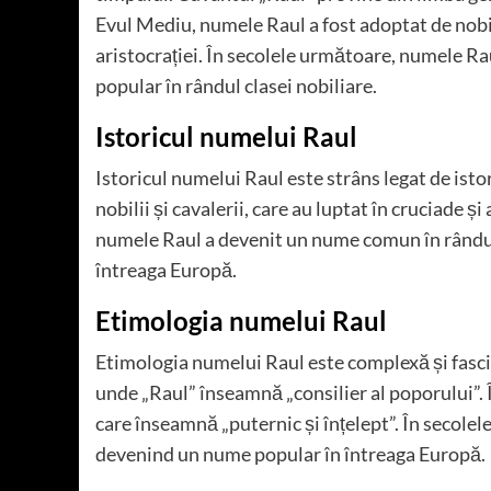
Evul Mediu, numele Raul a fost adoptat de nobi
aristocrației. În secolele următoare, numele R
popular în rândul clasei nobiliare.
Istoricul numelui Raul
Istoricul numelui Raul este strâns legat de isto
nobilii și cavalerii, care au luptat în cruciade 
numele Raul a devenit un nume comun în rândul cl
întreaga Europă.
Etimologia numelui Raul
Etimologia numelui Raul este complexă și fasc
unde „Raul” înseamnă „consilier al poporului”. Î
care înseamnă „puternic și înțelept”. În secolel
devenind un nume popular în întreaga Europă.