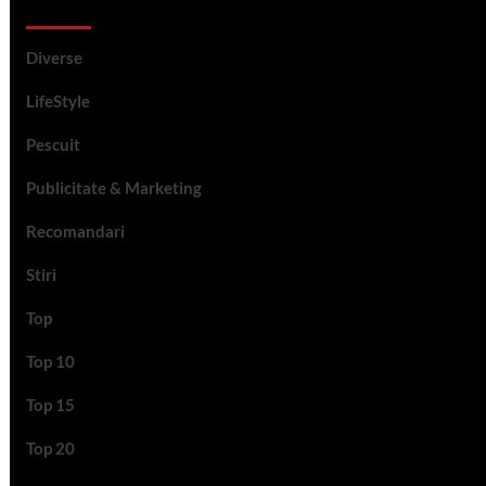
Categorii si etichete
Diverse
LifeStyle
Pescuit
Publicitate & Marketing
Recomandari
Stiri
Top
Top 10
Top 15
Top 20