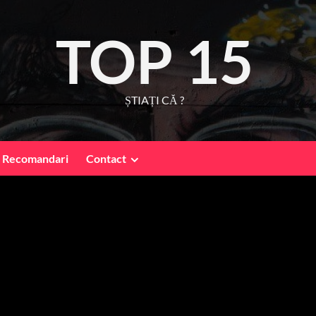
TOP 15
ȘTIAȚI CĂ ?
Recomandari
Contact