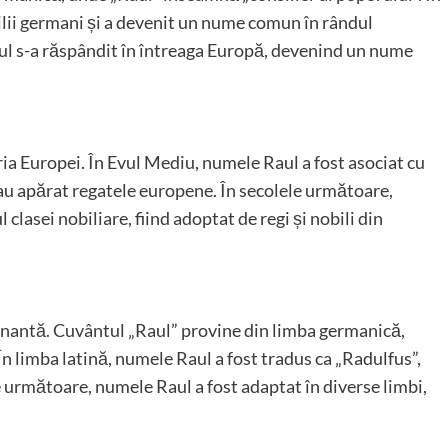
lii germani și a devenit un nume comun în rândul
aul s-a răspândit în întreaga Europă, devenind un nume
ria Europei. În Evul Mediu, numele Raul a fost asociat cu
și au apărat regatele europene. În secolele următoare,
asei nobiliare, fiind adoptat de regi și nobili din
inantă. Cuvântul „Raul” provine din limba germanică,
n limba latină, numele Raul a fost tradus ca „Radulfus”,
e următoare, numele Raul a fost adaptat în diverse limbi,