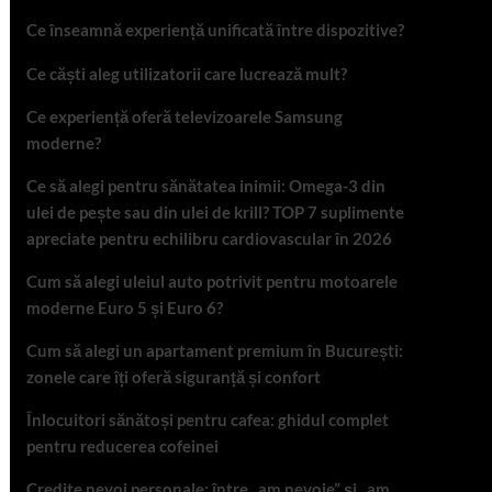
Ce înseamnă experiență unificată între dispozitive?
Ce căști aleg utilizatorii care lucrează mult?
Ce experiență oferă televizoarele Samsung
moderne?
Ce să alegi pentru sănătatea inimii: Omega-3 din
ulei de pește sau din ulei de krill? TOP 7 suplimente
apreciate pentru echilibru cardiovascular în 2026
Cum să alegi uleiul auto potrivit pentru motoarele
moderne Euro 5 și Euro 6?
Cum să alegi un apartament premium în București:
zonele care îți oferă siguranță și confort
Înlocuitori sănătoși pentru cafea: ghidul complet
pentru reducerea cofeinei
Credite nevoi personale: între „am nevoie” și „am