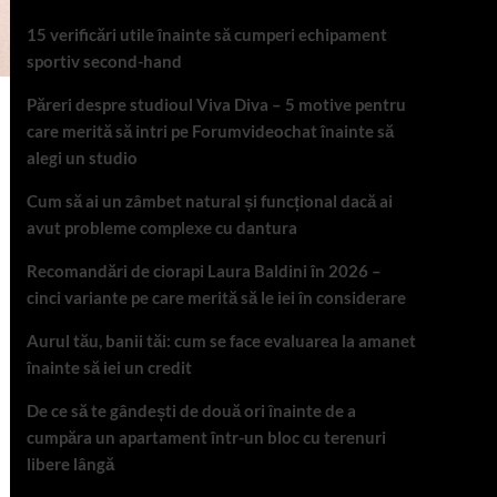
15 verificări utile înainte să cumperi echipament
sportiv second-hand
Păreri despre studioul Viva Diva – 5 motive pentru
care merită să intri pe Forumvideochat înainte să
alegi un studio
Cum să ai un zâmbet natural și funcțional dacă ai
avut probleme complexe cu dantura
Recomandări de ciorapi Laura Baldini în 2026 –
cinci variante pe care merită să le iei în considerare
Aurul tău, banii tăi: cum se face evaluarea la amanet
înainte să iei un credit
De ce să te gândești de două ori înainte de a
cumpăra un apartament într-un bloc cu terenuri
libere lângă