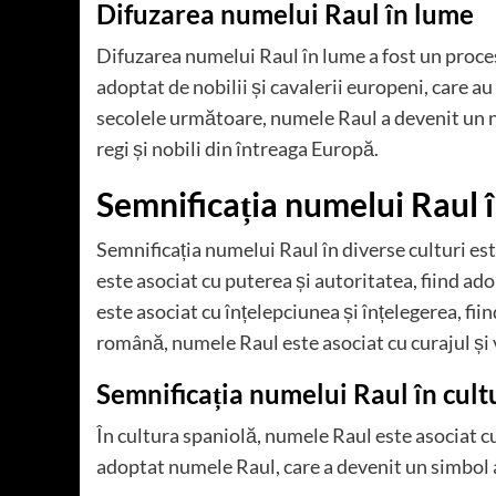
Difuzarea numelui Raul în lume
Difuzarea numelui Raul în lume a fost un proces
adoptat de nobilii și cavalerii europeni, care au
secolele următoare, numele Raul a devenit un n
regi și nobili din întreaga Europă.
Semnificația numelui Raul î
Semnificația numelui Raul în diverse culturi est
este asociat cu puterea și autoritatea, fiind ad
este asociat cu înțelepciunea și înțelegerea, fiin
română, numele Raul este asociat cu curajul și vi
Semnificația numelui Raul în cult
În cultura spaniolă, numele Raul este asociat cu 
adoptat numele Raul, care a devenit un simbol al