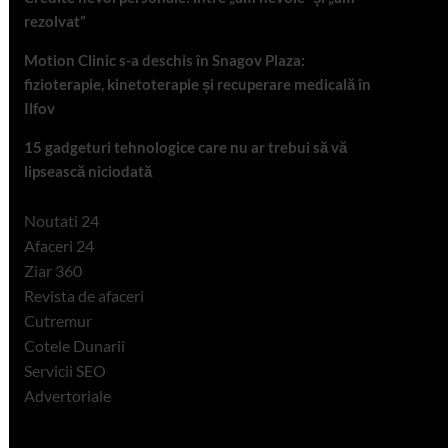
rezolvat”
Motion Clinic s-a deschis în Snagov Plaza:
fizioterapie, kinetoterapie și recuperare medicală în
Ilfov
15 gadgeturi tehnologice care nu ar trebui să vă
lipsească niciodată
Noutati 24
Afaceri 24
Ziar 360
Revista de afaceri
Cutremur
Cotele Dunarii
Servicii SEO
Advertoriale