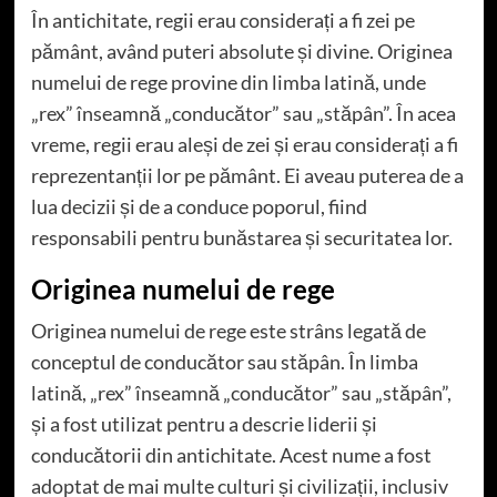
În antichitate, regii erau considerați a fi zei pe
pământ, având puteri absolute și divine. Originea
numelui de rege provine din limba latină, unde
„rex” înseamnă „conducător” sau „stăpân”. În acea
vreme, regii erau aleși de zei și erau considerați a fi
reprezentanții lor pe pământ. Ei aveau puterea de a
lua decizii și de a conduce poporul, fiind
responsabili pentru bunăstarea și securitatea lor.
Originea numelui de rege
Originea numelui de rege este strâns legată de
conceptul de conducător sau stăpân. În limba
latină, „rex” înseamnă „conducător” sau „stăpân”,
și a fost utilizat pentru a descrie liderii și
conducătorii din antichitate. Acest nume a fost
adoptat de mai multe culturi și civilizații, inclusiv