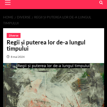
Menu
HOME
DIVERSE
REGII ȘI PUTEREA LOR DE-A LUNGUL
TIMPULUI
Diverse
Regii și puterea lor de-a lungul
timpului
8 mai 2024