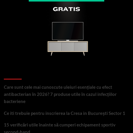
Articole recente
Care sunt cele mai cunoscute uleiuri esențiale cu efect
antibacterian în 2026? 7 produse utile în cazul infecțiilor
bacteriene
Ce iti trebuie pentru inscrierea la Cresa in București Sector 1
15 verificări utile înainte să cumperi echipament sportiv
second-hand