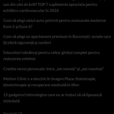
sau din ulei de krill? TOP 7 suplimente apreciate pentru
echilibru cardiovascular în 2026
Cum să alegi uleiul auto potrivit pentru motoarele moderne
Euro 5 și Euro 6?
Cum să alegi un apartament premium în București: zonele care
îți oferă siguranță și confort
Înlocuitori sănătoși pentru cafea: ghidul complet pentru
reducerea cofeinei
Credite nevoi personale: între „am nevoie” și „am rezolvat”
Motion Clinic s-a deschis în Snagov Plaza: fizioterapie,
kinetoterapie și recuperare medicală în Ilfov
15 gadgeturi tehnologice care nu ar trebui să vă lipsească
niciodată
Noutati 24