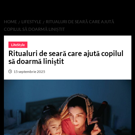
HOME
LIFESTYLE
RITUALURI DE SEARĂ CARE AJUTĂ
COPILUL SĂ DOARMĂ LINIȘTIT
LifeStyle
Ritualuri de seară care ajută copilul
să doarmă liniștit
15 septembrie 2025