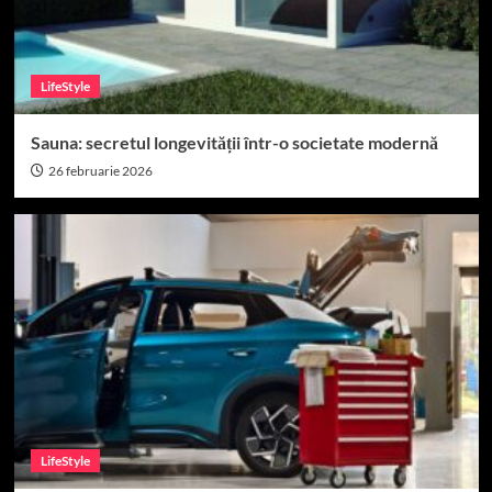
LifeStyle
Sauna: secretul longevității într-o societate modernă
26 februarie 2026
LifeStyle