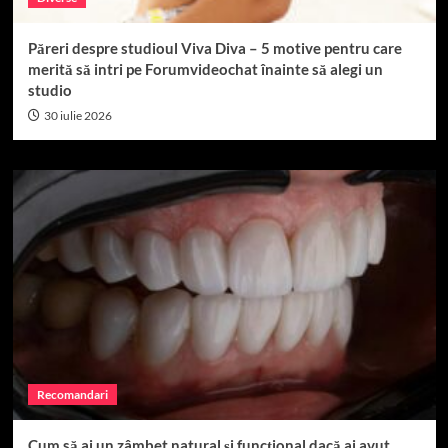
Păreri despre studioul Viva Diva – 5 motive pentru care
merită să intri pe Forumvideochat înainte să alegi un
studio
30 iulie 2026
Recomandari
Cum să ai un zâmbet natural și funcțional dacă ai avut