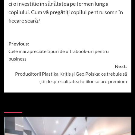
ci o investiție în sănătatea pe termen lung a
copilului. Cum vă pregătiți copilul pentru somn în
fiecare seară?
Post
Previous:
Cele mai apreciate tipuri de ultrabook-uri pentru
navigation
business
Next:
Producătorii Plastika Kritis și Geo Polska: ce trebuie să
știi despre calitatea foliilor solare premium
More Stories