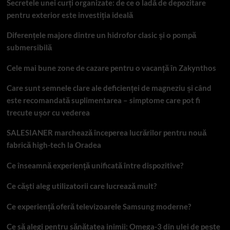
Secretele unei curți organizate: de ce o ladă de depozitare
pentru exterior este investiția ideală
Diferențele majore dintre un hidrofor clasic și o pompă
submersibilă
Cele mai bune zone de cazare pentru o vacanță în Zakynthos
Care sunt semnele clare ale deficienței de magneziu și când
este recomandată suplimentarea – simptome care pot fi
trecute ușor cu vederea
SALESIANER marchează începerea lucrărilor pentru nouă
fabrică high-tech la Oradea
Ce înseamnă experiență unificată între dispozitive?
Ce căști aleg utilizatorii care lucrează mult?
Ce experiență oferă televizoarele Samsung moderne?
Ce să alegi pentru sănătatea inimii: Omega-3 din ulei de pește