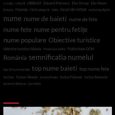
călătorii
Eduard Petrescu
Eko Group
Eko News
Croația
cultură
locuri de vizitat
Finlanda
Estonia
Fără categorie
Italia
marketing digital
nume
nume de baieti
nume de fete
nume pentru fetițe
nume fete
nume populare
Obiective turistice
Publicitate OOH
obiective turistice Albania
Promovare online
semnificatia numelui
România
top nume baieti
top nume fete
top 10 nume de fete
turism
Turism Albania
turism Finlanda
turism Romania
turism Elveția
turism în Belarus
ziar online
Top 10