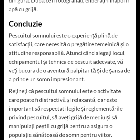
din gură. După ce îl fotografiați, eliberați-l înapoi în
apă cu grijă.
Concluzie
Pescuitul somnului este o experiență plină de
satisfacții, care necesită o pregătire temeinică și o
atitudine responsabilă. Atunci când alegeți locul,
echipamentul și tehnica de pescuit adecvate, vă
veți bucura de o aventură palpitantă și de șansa de
a prinde un somn impresionant.
Rețineți că pescuitul somnului este o activitate
care poate fi distractivă și relaxantă, dar este
important să respectati legile și reglementările
privind pescuitul, să aveți grijă de mediu și să
manipulați peștii cu grijă pentru a asigura o
populație sănătoasă de somn pentru viitor.