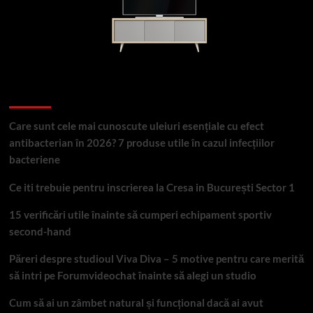
Articole recente
Care sunt cele mai cunoscute uleiuri esențiale cu efect
antibacterian în 2026? 7 produse utile în cazul infecțiilor
bacteriene
Ce iti trebuie pentru inscrierea la Cresa in București Sector 1
15 verificări utile înainte să cumperi echipament sportiv
second-hand
Păreri despre studioul Viva Diva – 5 motive pentru care merită
să intri pe Forumvideochat înainte să alegi un studio
Cum să ai un zâmbet natural și funcțional dacă ai avut