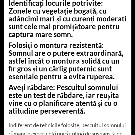
Identificați locurile potrivite:
Zonele cu vegetație bogată, cu
adâncimi mari și cu curenți moderati
sunt cele mai promițătoare pentru
captura mare somn.
Folosiți o montura rezistentă:
Somnul are o putere extraordinară,
astfel încât o montura solidă cu un
fir gros și un cârlig puternic sunt
esențiale pentru a evita ruperea.
Aveți răbdare:
Pescuitul somnului
este un test de răbdare, iar reușita
vine cu o planificare atentă și cu o
atitudine perseverentă.
Indiferent de tehnicile folosite, pescuitul somnului
rămâne o experiență unică, plină de suspans și de