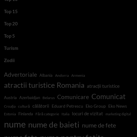
Top 15
Top 20
Top 5
Turism
Zodii
Advertoriale
Albania
Andorra
Armenia
atractii turistice Romania
atracții turistice
Comunicat
Comunicare
Austria
Azerbaidjan
Belarus
călătorii
Eduard Petrescu
Eko Group
Eko News
Croația
cultură
locuri de vizitat
Finlanda
Estonia
Fără categorie
Italia
marketing digital
nume
nume de baieti
nume de fete