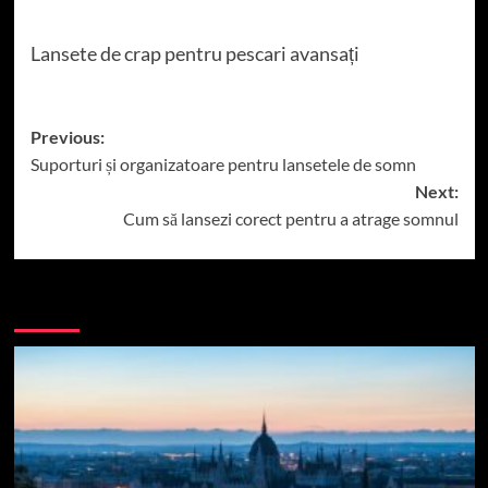
Lansete de crap pentru pescari avansați
Post
Previous:
Suporturi și organizatoare pentru lansetele de somn
navigation
Next:
Cum să lansezi corect pentru a atrage somnul
More Stories