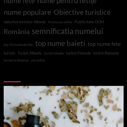
nume pentru fetițe
nume fete
nume populare
Obiective turistice
Publicitate OOH
obiective turistice Albania
Promovare online
semnificatia numelui
România
top nume baieti
top nume fete
top 10 nume de fete
turism
Turism Albania
turism Finlanda
turism Romania
turism Elveția
turism în Belarus
ziar online
Top 10