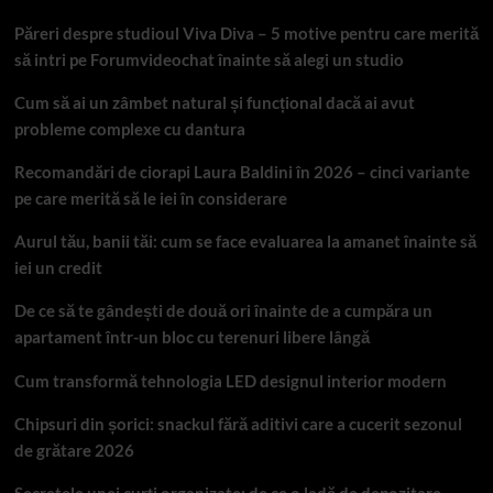
Păreri despre studioul Viva Diva – 5 motive pentru care merită
să intri pe Forumvideochat înainte să alegi un studio
Cum să ai un zâmbet natural și funcțional dacă ai avut
probleme complexe cu dantura
Recomandări de ciorapi Laura Baldini în 2026 – cinci variante
pe care merită să le iei în considerare
Aurul tău, banii tăi: cum se face evaluarea la amanet înainte să
iei un credit
De ce să te gândești de două ori înainte de a cumpăra un
apartament într-un bloc cu terenuri libere lângă
Cum transformă tehnologia LED designul interior modern
Chipsuri din șorici: snackul fără aditivi care a cucerit sezonul
de grătare 2026