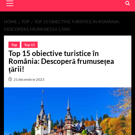
Menu
HOME
TOP
TOP 15 OBIECTIVE TURISTICE ÎN ROMÂNIA:
DESCOPERĂ FRUMUSEȚEA ȚĂRII!
Top
Top 15
Top 15 obiective turistice în
România: Descoperă frumusețea
țării!
21 decembrie 2023