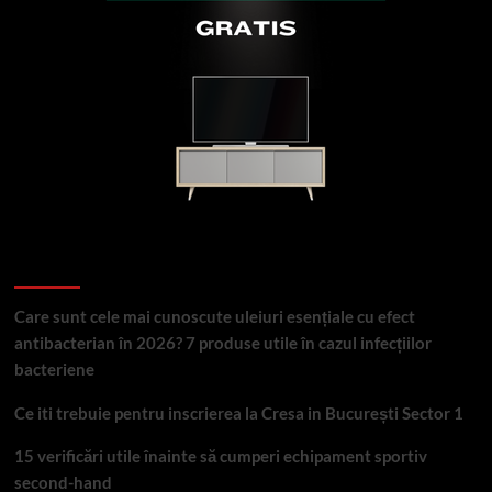
Articole recente
Care sunt cele mai cunoscute uleiuri esențiale cu efect
antibacterian în 2026? 7 produse utile în cazul infecțiilor
bacteriene
Ce iti trebuie pentru inscrierea la Cresa in București Sector 1
15 verificări utile înainte să cumperi echipament sportiv
second-hand