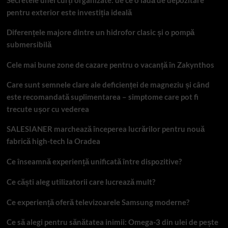
Secretele unei curți organizate: de ce o ladă de depozitare
pentru exterior este investiția ideală
Diferențele majore dintre un hidrofor clasic și o pompă
submersibilă
Cele mai bune zone de cazare pentru o vacanță în Zakynthos
Care sunt semnele clare ale deficienței de magneziu și când
este recomandată suplimentarea – simptome care pot fi
trecute ușor cu vederea
SALESIANER marchează începerea lucrărilor pentru nouă
fabrică high-tech la Oradea
Ce înseamnă experiență unificată între dispozitive?
Ce căști aleg utilizatorii care lucrează mult?
Ce experiență oferă televizoarele Samsung moderne?
Ce să alegi pentru sănătatea inimii: Omega-3 din ulei de pește