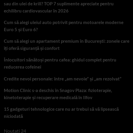
sau din ulei de krill? TOP 7 suplimente apreciate pentru
echilibru cardiovascular în 2026
Cum să alegi uleiul auto potrivit pentru motoarele moderne
Euro 5 și Euro 6?
Cum să alegi un apartament premium în București: zonele care
îți oferă siguranță și confort
Înlocuitori sănătoși pentru cafea: ghidul complet pentru
reducerea cofeinei
Credite nevoi personale: între „am nevoie” și „am rezolvat”
Motion Clinic s-a deschis în Snagov Plaza: fizioterapie,
kinetoterapie și recuperare medicală în Ilfov
15 gadgeturi tehnologice care nu ar trebui să vă lipsească
niciodată
Noutati 24