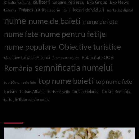
călătorii
Eduard Petrescu
Eko Group
Eko News
Croația
cultură
locuri de vizitat
Finlanda
Estonia
Fără categorie
Italia
marketing digital
nume
nume de baieti
nume de fete
nume pentru fetițe
nume fete
nume populare
Obiective turistice
Publicitate OOH
obiective turistice Albania
Promovare online
semnificatia numelui
România
top nume baieti
top nume fete
top 10 nume de fete
turism
Turism Albania
turism Finlanda
turism Romania
turism Elveția
turism în Belarus
ziar online
Top 10