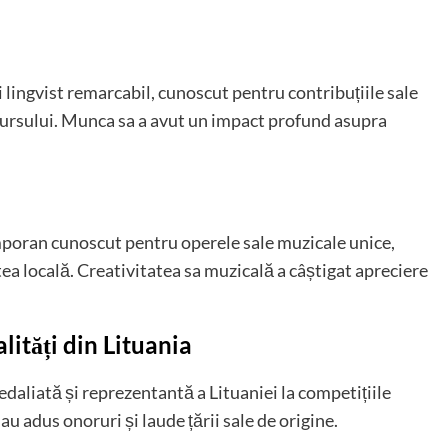
 lingvist remarcabil, cunoscut pentru contribuțiile sale
scursului. Munca sa a avut un impact profund asupra
poran cunoscut pentru operele sale muzicale unice,
atea locală. Creativitatea sa muzicală a câștigat apreciere
lități din Lituania
daliată și reprezentantă a Lituaniei la competițiile
u adus onoruri și laude țării sale de origine.