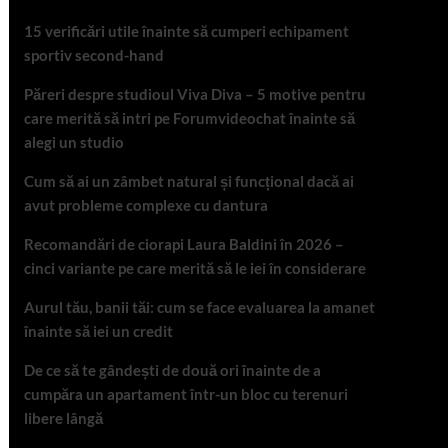
15 verificări utile înainte să cumperi echipament
sportiv second-hand
Păreri despre studioul Viva Diva – 5 motive pentru
care merită să intri pe Forumvideochat înainte să
alegi un studio
Cum să ai un zâmbet natural și funcțional dacă ai
avut probleme complexe cu dantura
Recomandări de ciorapi Laura Baldini în 2026 –
cinci variante pe care merită să le iei în considerare
Aurul tău, banii tăi: cum se face evaluarea la amanet
înainte să iei un credit
De ce să te gândești de două ori înainte de a
cumpăra un apartament într-un bloc cu terenuri
libere lângă