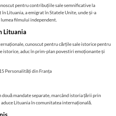
unoscut pentru contribuțiile sale semnificative la
în Lituania, a emigrat în Statele Unite, unde și-a
n lumea filmului independent.
n Lituania
ernaționale, cunoscut pentru cărțile sale istorice pentru
e istorice, aduc în prim-plan povestiri emoționante și
15 Personalități din Franța
n două mandate separate, marcând istoria țării prin
 a aduce Lituania în comunitatea internațională.
nis