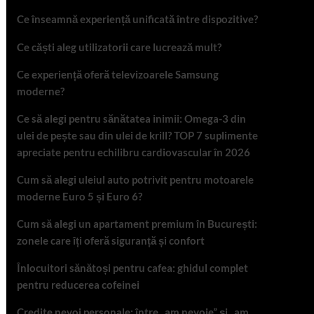
Ce înseamnă experiență unificată între dispozitive?
Ce căști aleg utilizatorii care lucrează mult?
Ce experiență oferă televizoarele Samsung
moderne?
Ce să alegi pentru sănătatea inimii: Omega-3 din
ulei de pește sau din ulei de krill? TOP 7 suplimente
apreciate pentru echilibru cardiovascular în 2026
Cum să alegi uleiul auto potrivit pentru motoarele
moderne Euro 5 și Euro 6?
Cum să alegi un apartament premium în București:
zonele care îți oferă siguranță și confort
Înlocuitori sănătoși pentru cafea: ghidul complet
pentru reducerea cofeinei
Credite nevoi personale: între „am nevoie” și „am