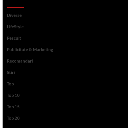
Categorii si etichete
Diverse
LifeStyle
Pescuit
Publicitate & Marketing
Recomandari
Stiri
Top
Top 10
Top 15
Top 20