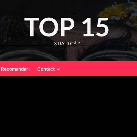
TOP 15
ȘTIAȚI CĂ ?
Recomandari
Contact