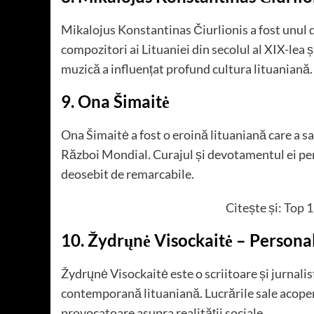
Mikalojus Konstantinas Čiurlionis a fost unul di
compozitori ai Lituaniei din secolul al XIX-lea ș
muzică a influențat profund cultura lituaniană.
9. Ona Šimaitė
Ona Šimaitė a fost o eroină lituaniană care a sa
Război Mondial. Curajul și devotamentul ei pentr
deosebit de remarcabile.
Citește și:
Top 1
10. Žydrųnė Visockaitė
– Personal
Žydrųnė Visockaitė este o scriitoare și jurnalis
contemporană lituaniană. Lucrările sale acoper
provocatoare asupra realității sociale.