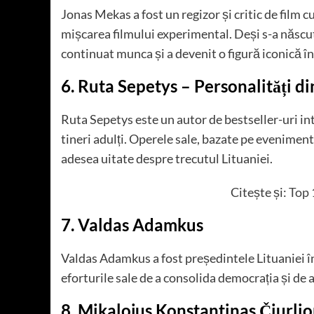
Jonas Mekas a fost un regizor și critic de film c
mișcarea filmului experimental. Deși s-a născut 
continuat munca și a devenit o figură iconică î
6. Ruta Sepetys
– Personalități di
Ruta Sepetys este un autor de bestseller-uri int
tineri adulți. Operele sale, bazate pe eveniment
adesea uitate despre trecutul Lituaniei.
Citește și:
Top 
7. Valdas Adamkus
Valdas Adamkus a fost președintele Lituaniei î
eforturile sale de a consolida democrația și de
8. Mikalojus Konstantinas Čiurlio