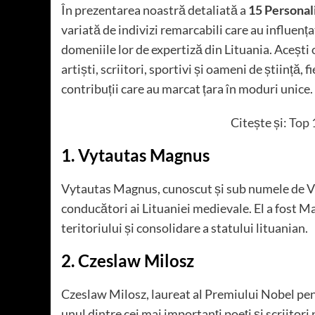
În prezentarea noastră detaliată a
15 Personali
variată de indivizi remarcabili care au influențat
domeniile lor de expertiză din Lituania. Acești 
artiști, scriitori, sportivi și oameni de știință, 
contribuții care au marcat țara în moduri unice.
Citește și:
Top 
1. Vytautas Magnus
Vytautas Magnus, cunoscut și sub numele de Vit
conducători ai Lituaniei medievale. El a fost M
teritoriului și consolidare a statului lituanian.
2. Czeslaw Milosz
Czeslaw Milosz, laureat al Premiului Nobel pentr
unul dintre cei mai importanți poeți și scriitori