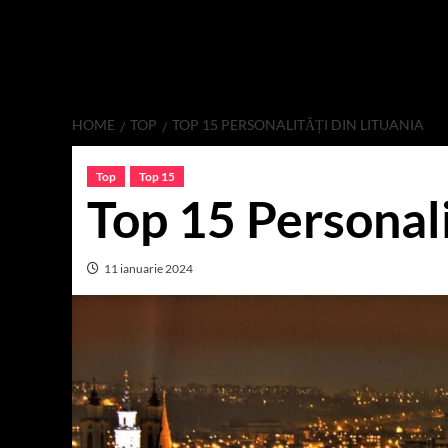
HOME
TOP
TOP 15 PERSONALITĂȚI DIN LITUANIA
Top
Top 15
Top 15 Personali
11 ianuarie 2024