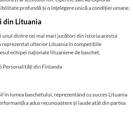
nsibilitate profundă și o înțelegere unică a condiției umane.
i din Lituania
unul dintre cei mai mari jucători din istoria acestui
a reprezentat ulterior Lituania în competițiile
esul echipei naționale lituaniene de baschet.
5 Personalități din Finlanda
 în lumea baschetului, reprezentând cu succes Lituania
 performanță a adus recunoaștere și laude atât din partea