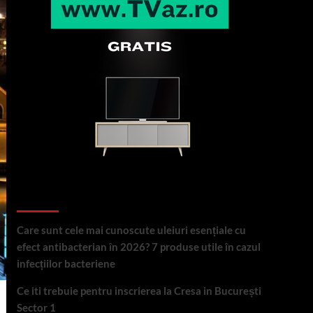
Articole recente
Care sunt cele mai cunoscute uleiuri esențiale cu
efect antibacterian în 2026? 7 produse utile în cazul
infecțiilor bacteriene
Ce iti trebuie pentru inscrierea la Cresa in București
Sector 1