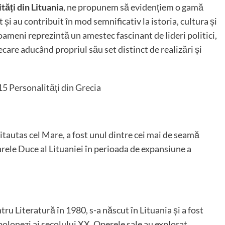
tăți din Lituania
, ne propunem să evidențiem o gamă
 și au contribuit în mod semnificativ la istoria, cultura și
oameni reprezintă un amestec fascinant de lideri politici,
fiecare aducând propriul său set distinct de realizări și
15 Personalități din Grecia
autas cel Mare, a fost unul dintre cei mai de seamă
arele Duce al Lituaniei în perioada de expansiune a
u Literatură în 1980, s-a născut în Lituania și a fost
 polonezi ai secolului XX. Operele sale au explorat