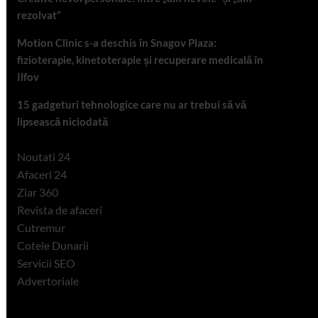
rezolvat”
Motion Clinic s-a deschis în Snagov Plaza:
fizioterapie, kinetoterapie și recuperare medicală în
Ilfov
15 gadgeturi tehnologice care nu ar trebui să vă
lipsească niciodată
Noutati 24
Afaceri 24
Ziar 360
Revista de afaceri
Cutremur
Cotele Dunarii
Servicii SEO
Advertoriale