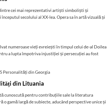
ntre cei mai reprezentativi artiști simboliști și
i începutul secolului al XX-lea. Opera sa în artă vizuală și
lvat numeroase vieți evreiești în timpul celui de-al Doilea
u a lupta împotriva injustiției și persecuției au fost
5 Personalități din Georgia
ități din Lituania
tă cunoscută pentru contribuțiile sale la literatura
ă o gamă largă de subiecte, aducând perspective unice și