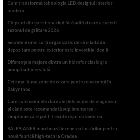
Cum transformă tehnologia LED designul interior
modern
Chipsuri din șorici: snackul fără aditivi care a cucerit
sezonul de grătare 2026
Secretele unei curți organizate: de ce o ladă de
depozitare pentru exterior este investiția ideală
Diferențele majore dintre un hidrofor clasic și o
pompă submersibilă
Cele mai bune zone de cazare pentru o vacanță în
Zakynthos
Care sunt semnele clare ale deficienței de magneziu
și când este recomandată suplimentarea –
simptome care pot fi trecute ușor cu vederea
SALESIANER marchează începerea lucrărilor pentru
nouă fabrică high-tech la Oradea