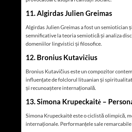
11. Algirdas Julien Greimas
Algirdas Julien Greimas a fost un semiotician și
semnificative la teoria semiotică și analiza di
domeniilor lingvistici și filosofice.
12. Bronius Kutavičius
Bronius Kutavičius este un compozitor contem
influențate de folclorul lituanian și spiritualit
și recunoaștere internațională.
13. Simona Krupeckaitė
– Persona
Simona Krupeckaitė este o ciclistă olimpică, me
internaționale. Performanțele sale remarcabile a