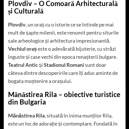
Plovdiv – O Comoară Arhitecturală
și Culturală
Plovdiv
, un oraș cu o istorie ce se întinde pe mai
mult de șapte milenii, este renumit pentru siturile
sale arheologice și arhitectura impresionantă.
Vechiul oraș
este o adevărată bijuterie, cu străzi
înguste și case vechi din epoca renașterii bulgare.
Teatrul Antic
și
Stadionul Romani
sunt doar
câteva dintre descoperirile care îți aduc aminte de
bogata moștenire a orașului.
Mănăstirea Rila – obiective turistice
din Bulgaria
Mănăstirea Rila
, situată în inima munților Rila,
este un loc de adorație și contemplare. Fondată în