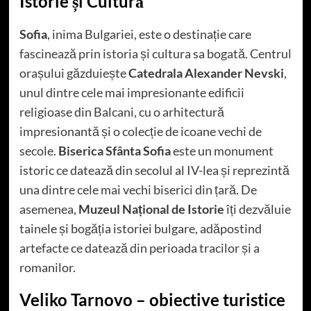
Istorie și Cultură
Sofia
, inima Bulgariei, este o destinație care
fascinează prin istoria și cultura sa bogată. Centrul
orașului găzduiește
Catedrala Alexander Nevski
,
unul dintre cele mai impresionante edificii
religioase din Balcani, cu o arhitectură
impresionantă și o colecție de icoane vechi de
secole.
Biserica Sfânta Sofia
este un monument
istoric ce datează din secolul al IV-lea și reprezintă
una dintre cele mai vechi biserici din țară. De
asemenea,
Muzeul Național de Istorie
îți dezvăluie
tainele și bogăția istoriei bulgare, adăpostind
artefacte ce datează din perioada tracilor și a
romanilor.
Veliko Tarnovo – obiective turistice