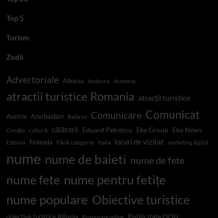
Top 5
Turism
Zodii
Advertoriale
Albania
Andorra
Armenia
atractii turistice Romania
atracții turistice
Comunicat
Comunicare
Austria
Azerbaidjan
Belarus
călătorii
Eduard Petrescu
Eko Group
Eko News
Croația
cultură
locuri de vizitat
Finlanda
Estonia
Fără categorie
Italia
marketing digital
nume
nume de baieti
nume de fete
nume pentru fetițe
nume fete
nume populare
Obiective turistice
Publicitate OOH
obiective turistice Albania
Promovare online