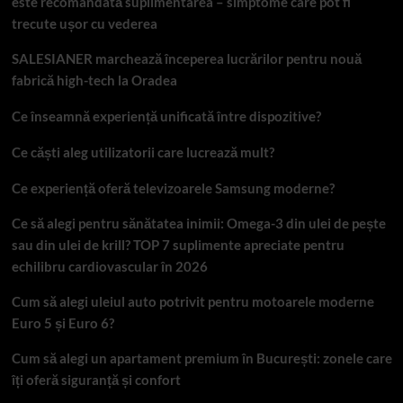
este recomandată suplimentarea – simptome care pot fi
trecute ușor cu vederea
SALESIANER marchează începerea lucrărilor pentru nouă
fabrică high-tech la Oradea
Ce înseamnă experiență unificată între dispozitive?
Ce căști aleg utilizatorii care lucrează mult?
Ce experiență oferă televizoarele Samsung moderne?
Ce să alegi pentru sănătatea inimii: Omega-3 din ulei de pește
sau din ulei de krill? TOP 7 suplimente apreciate pentru
echilibru cardiovascular în 2026
Cum să alegi uleiul auto potrivit pentru motoarele moderne
Euro 5 și Euro 6?
Cum să alegi un apartament premium în București: zonele care
îți oferă siguranță și confort