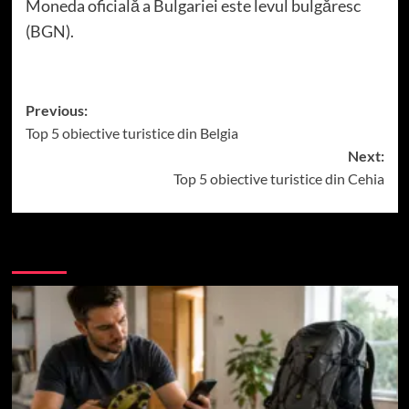
Moneda oficială a Bulgariei este levul bulgăresc
(BGN).
Post
Previous:
Top 5 obiective turistice din Belgia
navigation
Next:
Top 5 obiective turistice din Cehia
More Stories