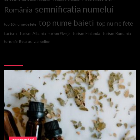
semnificatia numelui
România
top nume baieti
top nume fete
top 10 nume de fete
turism
Turism Albania
turism Finlanda
turism Romania
turism Elveția
turism în Belarus
ziar online
Top 10
Recomandari