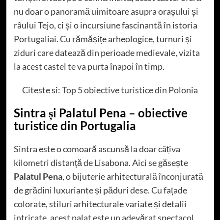
nu doar o panoramă uimitoare asupra orașului și
râului Tejo, ci și o incursiune fascinantă în istoria
Portugaliai. Cu rămășițe arheologice, turnuri și
ziduri care datează din perioade medievale, vizita
la acest castel te va purta înapoi în timp.
Citeste si:
Top 5 obiective turistice din Polonia
Sintra și Palatul Pena
– obiective
turistice din Portugalia
Sintra este o comoară ascunsă la doar câțiva
kilometri distanță de Lisabona. Aici se găsește
Palatul Pena
, o bijuterie arhitecturală înconjurată
de grădini luxuriante și păduri dese. Cu fațade
colorate, stiluri arhitecturale variate și detalii
intricate, acest palat este un adevărat spectacol