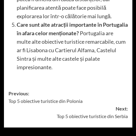
planificarea atentă poate face posibilă
explorarea lor într-o călătorie mai lungă.
Care sunt alte atracții importante în Portugalia
în afara celor menționate?
Portugalia are
multe alte obiective turistice remarcabile, cum
ar fi Lisabona cu Cartierul Alfama, Castelul
Sintra și multe alte castele și palate
impresionante.
Post
Previous:
Top 5 obiective turistice din Polonia
navigation
Next:
Top 5 obiective turistice din Serbia