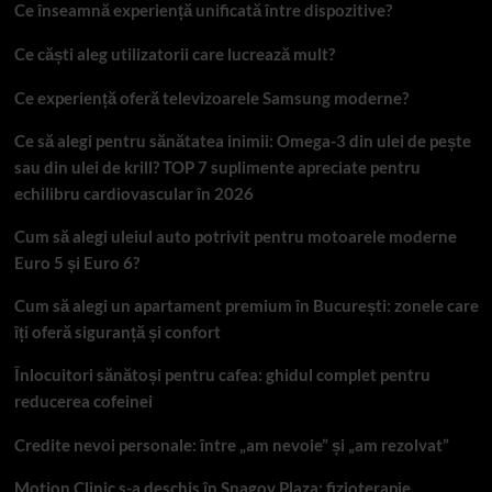
Ce înseamnă experiență unificată între dispozitive?
Ce căști aleg utilizatorii care lucrează mult?
Ce experiență oferă televizoarele Samsung moderne?
Ce să alegi pentru sănătatea inimii: Omega-3 din ulei de pește
sau din ulei de krill? TOP 7 suplimente apreciate pentru
echilibru cardiovascular în 2026
Cum să alegi uleiul auto potrivit pentru motoarele moderne
Euro 5 și Euro 6?
Cum să alegi un apartament premium în București: zonele care
îți oferă siguranță și confort
Înlocuitori sănătoși pentru cafea: ghidul complet pentru
reducerea cofeinei
Credite nevoi personale: între „am nevoie” și „am rezolvat”
Motion Clinic s-a deschis în Snagov Plaza: fizioterapie,