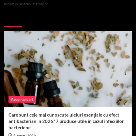
turism în Belarus
ziar online
Top 10
Recomandari
Care sunt cele mai cunoscute uleiuri esențiale cu efect
antibacterian în 2026? 7 produse utile în cazul infecțiilor
bacteriene
6 august 2026