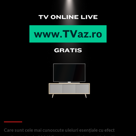
Articole recente
Care sunt cele mai cunoscute uleiuri esențiale cu efect