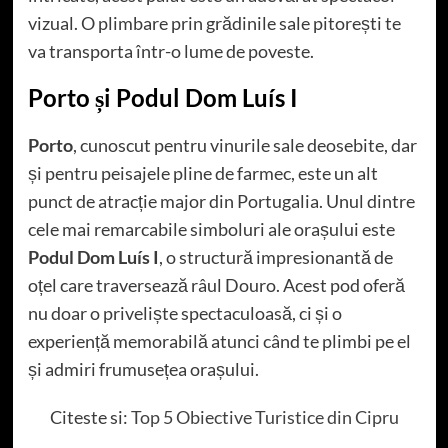
vizual. O plimbare prin grădinile sale pitorești te
va transporta într-o lume de poveste.
Porto și Podul Dom Luís I
Porto
, cunoscut pentru vinurile sale deosebite, dar
și pentru peisajele pline de farmec, este un alt
punct de atracție major din Portugalia. Unul dintre
cele mai remarcabile simboluri ale orașului este
Podul Dom Luís I
, o structură impresionantă de
oțel care traversează râul Douro. Acest pod oferă
nu doar o priveliște spectaculoasă, ci și o
experiență memorabilă atunci când te plimbi pe el
și admiri frumusețea orașului.
Citeste si:
Top 5 Obiective Turistice din Cipru