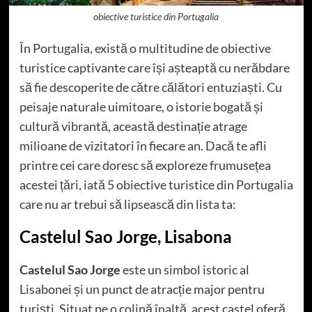
obiective turistice din Portugalia
În Portugalia, există o multitudine de obiective
turistice captivante care își așteaptă cu nerăbdare
să fie descoperite de către călători entuziaști. Cu
peisaje naturale uimitoare, o istorie bogată și
cultură vibrantă, această destinație atrage
milioane de vizitatori în fiecare an. Dacă te afli
printre cei care doresc să exploreze frumusețea
acestei țări, iată 5 obiective turistice din Portugalia
care nu ar trebui să lipsească din lista ta:
Castelul Sao Jorge, Lisabona
Castelul Sao Jorge
este un simbol istoric al
Lisabonei și un punct de atracție major pentru
turiști. Situat pe o colină înaltă, acest castel oferă