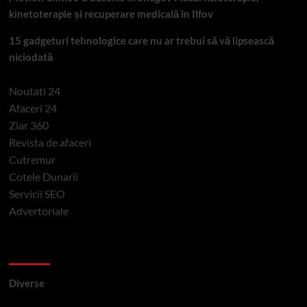
kinetoterapie și recuperare medicală în Ilfov
15 gadgeturi tehnologice care nu ar trebui să vă lipsească
niciodată
Noutati 24
Afaceri 24
Ziar 360
Revista de afaceri
Cutremur
Cotele Dunarii
Servicii SEO
Advertoriale
Categorii si etichete
Diverse