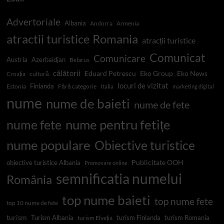
Advertoriale
Albania
Andorra
Armenia
atractii turistice Romania
atracții turistice
Comunicat
Comunicare
Austria
Azerbaidjan
Belarus
călătorii
Eduard Petrescu
Eko Group
Eko News
Croația
cultură
locuri de vizitat
Finlanda
Estonia
Fără categorie
Italia
marketing digital
nume
nume de baieti
nume de fete
nume pentru fetițe
nume fete
nume populare
Obiective turistice
Publicitate OOH
obiective turistice Albania
Promovare online
semnificatia numelui
România
top nume baieti
top nume fete
top 10 nume de fete
turism
Turism Albania
turism Finlanda
turism Romania
turism Elveția