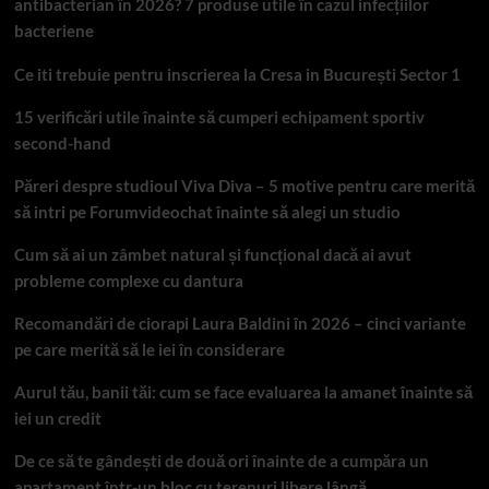
antibacterian în 2026? 7 produse utile în cazul infecțiilor
bacteriene
Ce iti trebuie pentru inscrierea la Cresa in București Sector 1
15 verificări utile înainte să cumperi echipament sportiv
second-hand
Păreri despre studioul Viva Diva – 5 motive pentru care merită
să intri pe Forumvideochat înainte să alegi un studio
Cum să ai un zâmbet natural și funcțional dacă ai avut
probleme complexe cu dantura
Recomandări de ciorapi Laura Baldini în 2026 – cinci variante
pe care merită să le iei în considerare
Aurul tău, banii tăi: cum se face evaluarea la amanet înainte să
iei un credit
De ce să te gândești de două ori înainte de a cumpăra un
apartament într-un bloc cu terenuri libere lângă