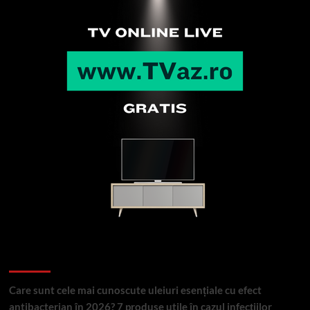
Articole recente
Care sunt cele mai cunoscute uleiuri esențiale cu efect
antibacterian în 2026? 7 produse utile în cazul infecțiilor