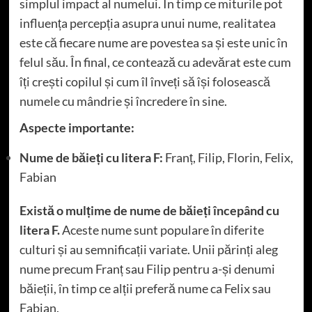
simplul impact al numelui. În timp ce miturile pot
influența percepția asupra unui nume, realitatea
este că fiecare nume are povestea sa și este unic în
felul său. În final, ce contează cu adevărat este cum
îți crești copilul și cum îl înveți să își folosească
numele cu mândrie și încredere în sine.
Aspecte importante:
Nume de băieți cu litera F:
Franț, Filip, Florin, Felix,
Fabian
Există o mulțime de nume de băieți începând cu
litera F.
Aceste nume sunt populare în diferite
culturi și au semnificații variate. Unii părinți aleg
nume precum Franț sau Filip pentru a-și denumi
băieții, în timp ce alții preferă nume ca Felix sau
Fabian.