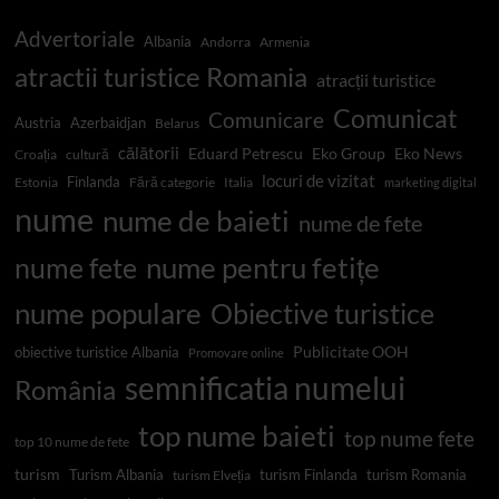
Advertoriale
Albania
Andorra
Armenia
atractii turistice Romania
atracții turistice
Comunicat
Comunicare
Austria
Azerbaidjan
Belarus
călătorii
Eduard Petrescu
Eko Group
Eko News
Croația
cultură
locuri de vizitat
Finlanda
Estonia
Fără categorie
Italia
marketing digital
nume
nume de baieti
nume de fete
nume pentru fetițe
nume fete
nume populare
Obiective turistice
Publicitate OOH
obiective turistice Albania
Promovare online
semnificatia numelui
România
top nume baieti
top nume fete
top 10 nume de fete
turism
Turism Albania
turism Finlanda
turism Romania
turism Elveția