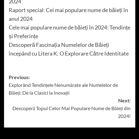
2024
Raport special: Cei mai populare nume de băieți în
anul 2024
Cele mai populare nume de băieți în 2024: Tendințe
și Preferințe
Descoperă Fascinația Numelelor de Băieți
începând cu Litera K: O Explorare Către Identitate
Post
Previous:
Explorând Tendințele Nenumărate ale Numelelor de
navigation
Băieți: De la Clasici la Inovații
Next:
Descoperă Topul Celor Mai Populare Nume de Băieți din
2024!