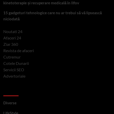
kinetoterapie și recuperare medicală în Ilfov
15 gadgeturi tehnologice care nu ar trebui să vă lipsească
niciodată
Noutati 24
Afaceri 24
Ziar 360
Revista de afaceri
Cutremur
Cotele Dunarii
Servicii SEO
Advertoriale
Categorii si etichete
Diverse
LifeStyle