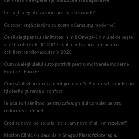
Ce înseamnă experiență unificată între dispozitive?
Ce căști aleg utilizatorii care lucrează mult?
Ce experiență oferă televizoarele Samsung moderne?
Ce să alegi pentru sănătatea inimii: Omega-3 din ulei de pește
sau din ulei de krill? TOP 7 suplimente apreciate pentru
echilibru cardiovascular în 2026
Cum să alegi uleiul auto potrivit pentru motoarele moderne
Euro 5 și Euro 6?
Cum să alegi un apartament premium în București: zonele care
îți oferă siguranță și confort
Înlocuitori sănătoși pentru cafea: ghidul complet pentru
reducerea cofeinei
Credite nevoi personale: între „am nevoie” și „am rezolvat”
Motion Clinic s-a deschis în Snagov Plaza: fizioterapie,