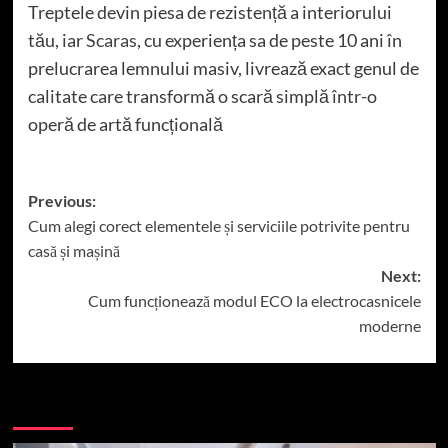
Treptele devin piesa de rezistență a interiorului
tău, iar
Scaras
, cu experiența sa de peste 10 ani în
prelucrarea lemnului masiv, livrează exact genul de
calitate care transformă o scară simplă într-o
operă de artă funcțională
Post
Previous:
Cum alegi corect elementele și serviciile potrivite pentru
navigation
casă și mașină
Next:
Cum funcționează modul ECO la electrocasnicele
moderne
More Stories