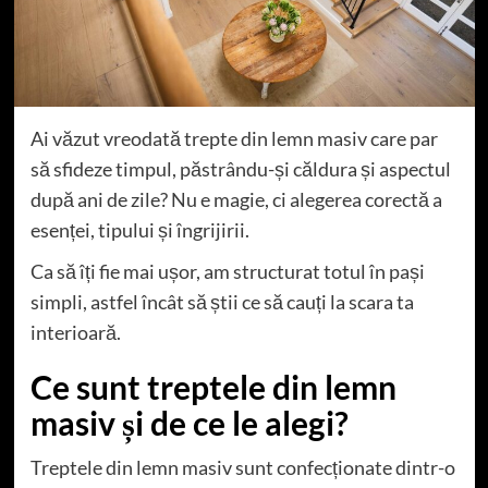
Ai văzut vreodată trepte din lemn masiv care par
să sfideze timpul, păstrându-și căldura și aspectul
după ani de zile? Nu e magie, ci alegerea corectă a
esenței, tipului și îngrijirii.
Ca să îți fie mai ușor, am structurat totul în pași
simpli, astfel încât să știi ce să cauți la scara ta
interioară.
Ce sunt treptele din lemn
masiv și de ce le alegi?
Treptele din lemn masiv sunt confecționate dintr-o