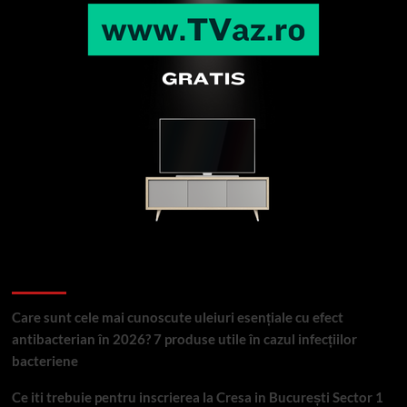
Articole recente
Care sunt cele mai cunoscute uleiuri esențiale cu efect
antibacterian în 2026? 7 produse utile în cazul infecțiilor
bacteriene
Ce iti trebuie pentru inscrierea la Cresa in București Sector 1