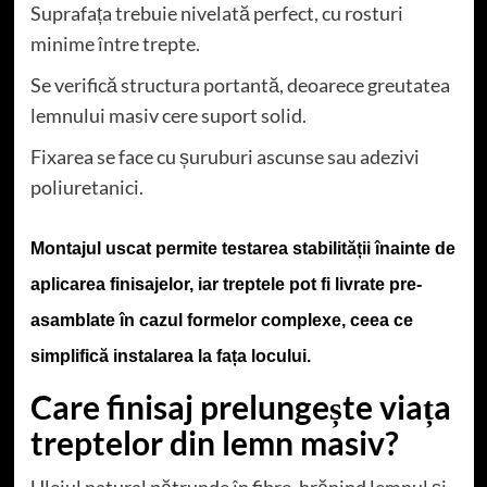
Suprafața trebuie nivelată perfect, cu rosturi
minime între trepte.
Se verifică structura portantă, deoarece greutatea
lemnului masiv cere suport solid.
Fixarea se face cu șuruburi ascunse sau adezivi
poliuretanici.
Montajul uscat permite testarea stabilității înainte de
aplicarea finisajelor, iar treptele pot fi livrate pre-
asamblate în cazul formelor complexe, ceea ce
simplifică instalarea la fața locului.
Care finisaj prelungește viața
treptelor din lemn masiv?
Uleiul natural pătrunde în fibre, hrănind lemnul și