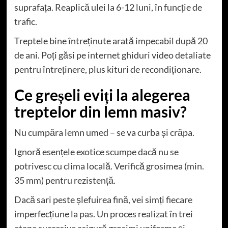
suprafața. Reaplică ulei la 6-12 luni, în funcție de
trafic.
Treptele bine întreținute arată impecabil după 20
de ani. Poți găsi pe internet ghiduri video detaliate
pentru întreținere, plus kituri de recondiționare.
Ce greșeli eviți la alegerea
treptelor din lemn masiv?
Nu cumpăra lemn umed – se va curba și crăpa.
Ignoră esențele exotice scumpe dacă nu se
potrivesc cu clima locală. Verifică grosimea (min.
35 mm) pentru rezistență.
Dacă sari peste șlefuirea fină, vei simți fiecare
imperfecțiune la pas. Un proces realizat în trei
etape succesive asigură grosimi uniforme și