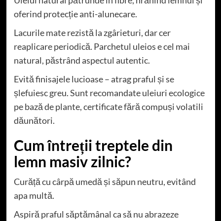
oferind protecție anti-alunecare.
Lacurile mate rezistă la zgârieturi, dar cer
reaplicare periodică. Parchetul uleios e cel mai
natural, păstrând aspectul autentic.
Evită finisajele lucioase – atrag praful și se
șlefuiesc greu. Sunt recomandate uleiuri ecologice
pe bază de plante, certificate fără compuși volatili
dăunători.
Cum întreții treptele din
lemn masiv zilnic?
Curăță cu cârpă umedă și săpun neutru, evitând
apa multă.
Aspiră praful săptămânal ca să nu abrazeze