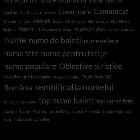
atracții turistice
Comunicat
Comunicare
Austria
Azerbaidjan
Belarus
călătorii
Eduard Petrescu
Eko Group
Eko News
Croația
cultură
locuri de vizitat
Finlanda
Estonia
Fără categorie
Italia
marketing digital
nume
nume de baieti
nume de fete
nume pentru fetițe
nume fete
nume populare
Obiective turistice
Publicitate OOH
obiective turistice Albania
Promovare online
semnificatia numelui
România
top nume baieti
top nume fete
top 10 nume de fete
turism
Turism Albania
turism Finlanda
turism Romania
turism Elveția
turism în Belarus
ziar online
Top 10