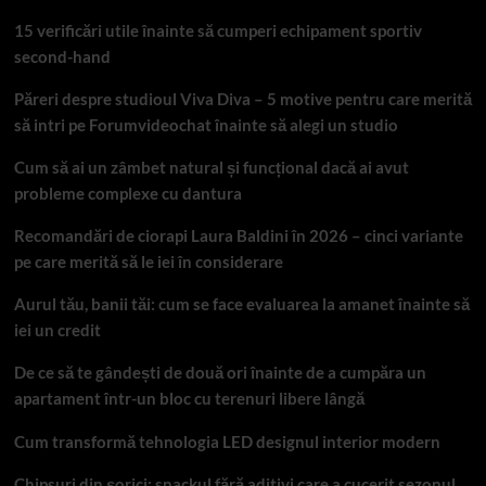
15 verificări utile înainte să cumperi echipament sportiv
second-hand
Păreri despre studioul Viva Diva – 5 motive pentru care merită
să intri pe Forumvideochat înainte să alegi un studio
Cum să ai un zâmbet natural și funcțional dacă ai avut
probleme complexe cu dantura
Recomandări de ciorapi Laura Baldini în 2026 – cinci variante
pe care merită să le iei în considerare
Aurul tău, banii tăi: cum se face evaluarea la amanet înainte să
iei un credit
De ce să te gândești de două ori înainte de a cumpăra un
apartament într-un bloc cu terenuri libere lângă
Cum transformă tehnologia LED designul interior modern
Chipsuri din șorici: snackul fără aditivi care a cucerit sezonul