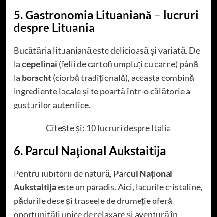
5. Gastronomia Lituaniană – lucruri
despre Lituania
Bucătăria lituaniană este delicioasă și variată. De
la
cepelinai
(felii de cartofi umpluți cu carne) până
la
borscht
(ciorbă tradițională), aceasta combină
ingrediente locale și te poartă într-o călătorie a
gusturilor autentice.
Citește și:
10 lucruri despre Italia
6. Parcul Național Aukstaitija
Pentru iubitorii de natură,
Parcul Național
Aukstaitija
este un paradis. Aici, lacurile cristaline,
pădurile dese și traseele de drumeție oferă
oportunități unice de relaxare și aventură în