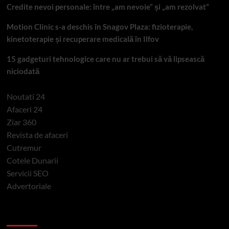
Credite nevoi personale: între „am nevoie” și „am rezolvat”
Motion Clinic s-a deschis în Snagov Plaza: fizioterapie,
kinetoterapie și recuperare medicală în Ilfov
15 gadgeturi tehnologice care nu ar trebui să vă lipsească
niciodată
Noutati 24
Afaceri 24
Ziar 360
Revista de afaceri
Cutremur
Cotele Dunarii
Servicii SEO
Advertoriale
Categorii si etichete