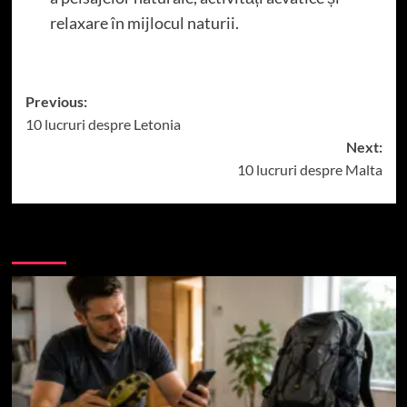
relaxare în mijlocul naturii.
Post
Previous:
10 lucruri despre Letonia
navigation
Next:
10 lucruri despre Malta
More Stories