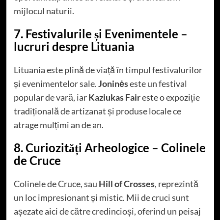
mijlocul naturii.
7. Festivalurile și Evenimentele –
lucruri despre Lituania
Lituania este plină de viață în timpul festivalurilor
și evenimentelor sale.
Joninės
este un festival
popular de vară, iar
Kaziukas Fair
este o expoziție
tradițională de artizanat și produse locale ce
atrage mulțimi an de an.
8. Curiozități Arheologice – Colinele
de Cruce
Colinele de Cruce, sau
Hill of Crosses
, reprezintă
un loc impresionant și mistic. Mii de cruci sunt
așezate aici de către credincioși, oferind un peisaj