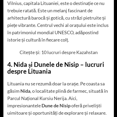
Vilnius, capitala Lituaniei, este o destinație ce nu
trebuie ratată. Este un melanj fascinant de
arhitectură barocă și gotică, cu străzi pietruite și
piețe vibrante. Centrul vechi al orașului este inclus
în patrimoniul mondial UNESCO, adăpostind
istorie și cultură în fiecare colț.
Citește și:
10 lucruri despre Kazahstan
4. Nida și Dunele de Nisip – lucruri
despre Lituania
Lituania nu se rezumă doar la orașe. Pe coasta sa
găsim
Nida
, o localitate plină de farmec, situată în
Parcul Național Kursiu Nerija. Aici,
impresionantele
Dune de Nisip
oferă priveliști
uimitoare și oportunități de explorare și relaxare.