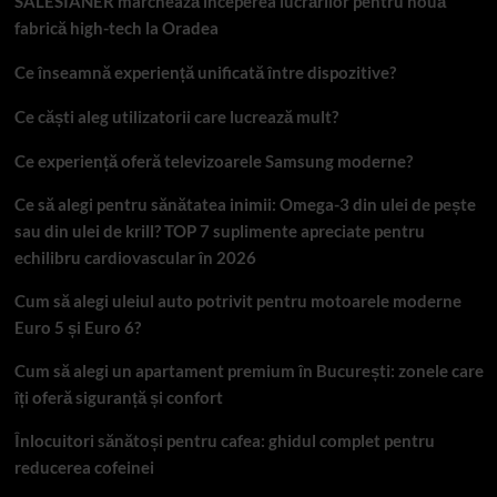
SALESIANER marchează începerea lucrărilor pentru nouă
fabrică high-tech la Oradea
Ce înseamnă experiență unificată între dispozitive?
Ce căști aleg utilizatorii care lucrează mult?
Ce experiență oferă televizoarele Samsung moderne?
Ce să alegi pentru sănătatea inimii: Omega-3 din ulei de pește
sau din ulei de krill? TOP 7 suplimente apreciate pentru
echilibru cardiovascular în 2026
Cum să alegi uleiul auto potrivit pentru motoarele moderne
Euro 5 și Euro 6?
Cum să alegi un apartament premium în București: zonele care
îți oferă siguranță și confort
Înlocuitori sănătoși pentru cafea: ghidul complet pentru
reducerea cofeinei