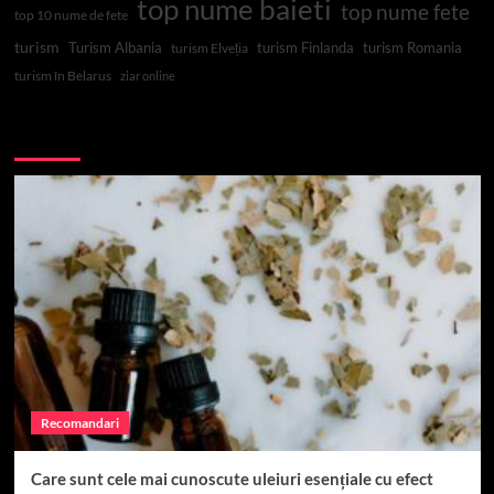
top nume baieti
top nume fete
top 10 nume de fete
turism
Turism Albania
turism Finlanda
turism Romania
turism Elveția
turism în Belarus
ziar online
Top 10
Recomandari
Care sunt cele mai cunoscute uleiuri esențiale cu efect