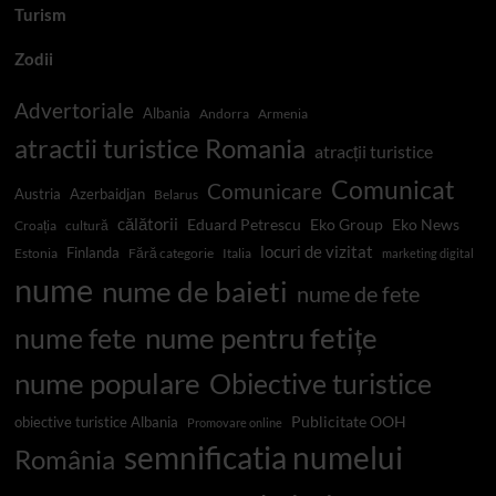
Turism
Zodii
Advertoriale
Albania
Andorra
Armenia
atractii turistice Romania
atracții turistice
Comunicat
Comunicare
Austria
Azerbaidjan
Belarus
călătorii
Eduard Petrescu
Eko Group
Eko News
Croația
cultură
locuri de vizitat
Finlanda
Estonia
Fără categorie
Italia
marketing digital
nume
nume de baieti
nume de fete
nume pentru fetițe
nume fete
nume populare
Obiective turistice
Publicitate OOH
obiective turistice Albania
Promovare online
semnificatia numelui
România