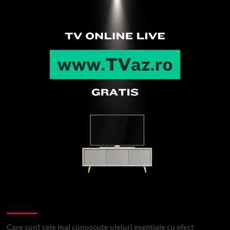
Articole recente
Care sunt cele mai cunoscute uleiuri esențiale cu efect