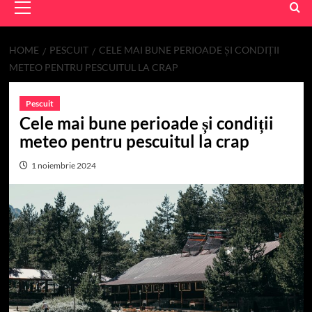
Menu
HOME
PESCUIT
CELE MAI BUNE PERIOADE ȘI CONDIȚII
METEO PENTRU PESCUITUL LA CRAP
Pescuit
Cele mai bune perioade și condiții
meteo pentru pescuitul la crap
1 noiembrie 2024