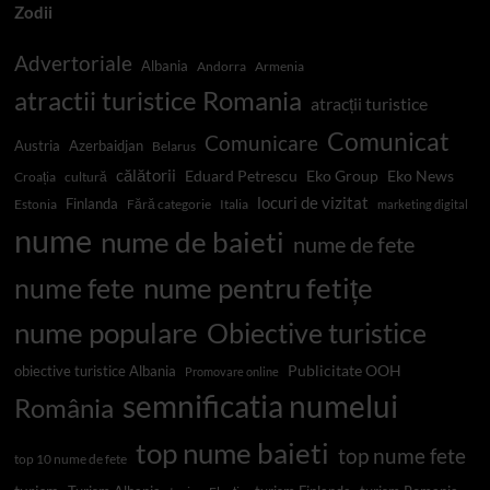
Zodii
Advertoriale
Albania
Andorra
Armenia
atractii turistice Romania
atracții turistice
Comunicat
Comunicare
Austria
Azerbaidjan
Belarus
călătorii
Eduard Petrescu
Eko Group
Eko News
Croația
cultură
locuri de vizitat
Finlanda
Estonia
Fără categorie
Italia
marketing digital
nume
nume de baieti
nume de fete
nume pentru fetițe
nume fete
nume populare
Obiective turistice
Publicitate OOH
obiective turistice Albania
Promovare online
semnificatia numelui
România
top nume baieti
top nume fete
top 10 nume de fete