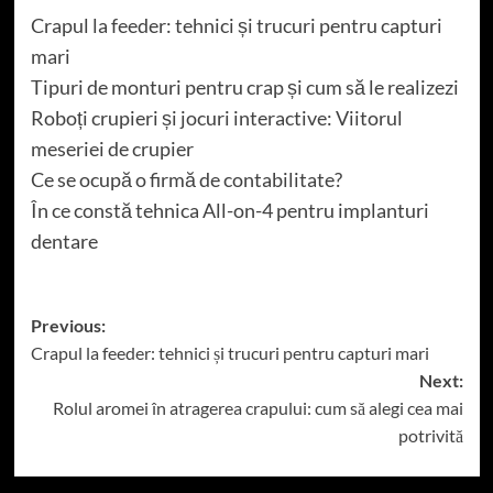
Crapul la feeder: tehnici și trucuri pentru capturi
mari
Tipuri de monturi pentru crap și cum să le realizezi
Roboți crupieri și jocuri interactive: Viitorul
meseriei de crupier
Ce se ocupă o firmă de contabilitate?
În ce constă tehnica All-on-4 pentru implanturi
dentare
Post
Previous:
Crapul la feeder: tehnici și trucuri pentru capturi mari
navigation
Next:
Rolul aromei în atragerea crapului: cum să alegi cea mai
potrivită