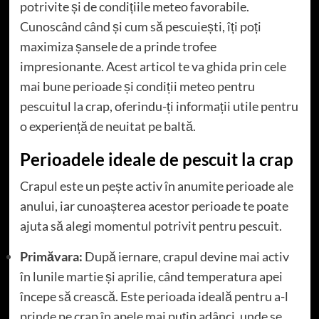
potrivite și de condițiile meteo favorabile.
Cunoscând când și cum să pescuiești, îți poți
maximiza șansele de a prinde trofee
impresionante. Acest articol te va ghida prin cele
mai bune perioade și condiții meteo pentru
pescuitul la crap, oferindu-ți informații utile pentru
o experiență de neuitat pe baltă.
Perioadele ideale de pescuit la crap
Crapul este un pește activ în anumite perioade ale
anului, iar cunoașterea acestor perioade te poate
ajuta să alegi momentul potrivit pentru pescuit.
Primăvara:
După iernare, crapul devine mai activ
în lunile martie și aprilie, când temperatura apei
începe să crească. Este perioada ideală pentru a-l
prinde pe crap în apele mai puțin adânci, unde se