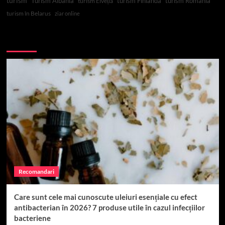
turism
Turism Albania
turism Finlanda
turism Romania
turism Elveția
turism în Belarus
ziar online
Top 10
Recomandari
Care sunt cele mai cunoscute uleiuri esențiale cu efect
antibacterian în 2026? 7 produse utile în cazul infecțiilor
bacteriene