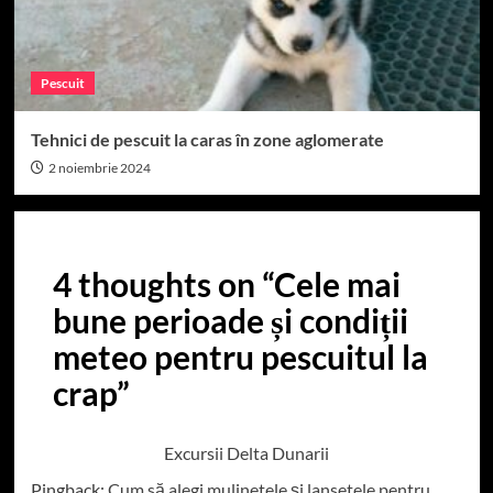
Pescuit
Tehnici de pescuit la caras în zone aglomerate
2 noiembrie 2024
4 thoughts on “
Cele mai
bune perioade și condiții
meteo pentru pescuitul la
crap
”
Excursii Delta Dunarii
Pingback:
Cum să alegi mulinetele și lansetele pentru