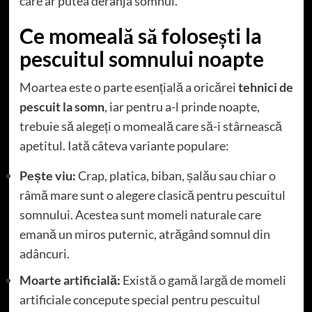
care ar putea deranja somnul.
Ce momeală să folosești la
pescuitul somnului noapte
Moartea este o parte esențială a oricărei
tehnici de
pescuit la somn
, iar pentru a-l prinde noapte,
trebuie să alegeți o momeală care să-i stârnească
apetitul. Iată câteva variante populare:
Pește viu:
Crap, platica, biban, șalău sau chiar o
râmă mare sunt o alegere clasică pentru pescuitul
somnului. Acestea sunt momeli naturale care
emană un miros puternic, atrăgând somnul din
adâncuri.
Moarte artificială:
Există o gamă largă de momeli
artificiale concepute special pentru pescuitul