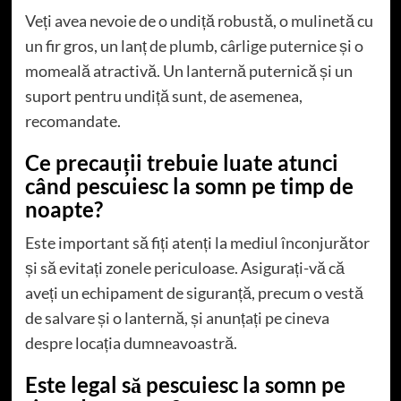
Veți avea nevoie de o undiță robustă, o mulinetă cu
un fir gros, un lanț de plumb, cârlige puternice și o
momeală atractivă. Un lanternă puternică și un
suport pentru undiță sunt, de asemenea,
recomandate.
Ce precauții trebuie luate atunci
când pescuiesc la somn pe timp de
noapte?
Este important să fiți atenți la mediul înconjurător
și să evitați zonele periculoase. Asigurați-vă că
aveți un echipament de siguranță, precum o vestă
de salvare și o lanternă, și anunțați pe cineva
despre locația dumneavoastră.
Este legal să pescuiesc la somn pe