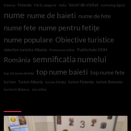
locuri de vizitat
Finlanda
Estonia
Fără categorie
Italia
marketing digital
nume
nume de baieti
nume de fete
nume pentru fetițe
nume fete
nume populare
Obiective turistice
Publicitate OOH
obiective turistice Albania
Promovare online
semnificatia numelui
România
top nume baieti
top nume fete
top 10 nume de fete
turism
Turism Albania
turism Finlanda
turism Romania
turism Elveția
turism în Belarus
ziar online
Top 10