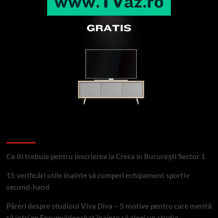
Articole recente
Ce iti trebuie pentru inscrierea la Cresa in București Sector 1
15 verificări utile înainte să cumperi echipament sportiv
second-hand
Păreri despre studioul Viva Diva – 5 motive pentru care merită
să intri pe Forumvideochat înainte să alegi un studio