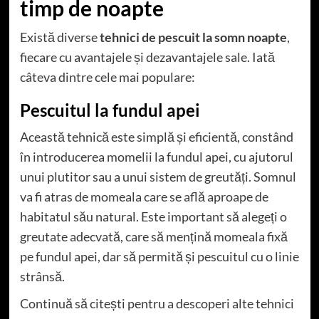
timp de noapte
Există diverse
tehnici de pescuit la somn noapte
,
fiecare cu avantajele și dezavantajele sale. Iată
câteva dintre cele mai populare:
Pescuitul la fundul apei
Această tehnică este simplă și eficientă, constând
în introducerea momelii la fundul apei, cu ajutorul
unui plutitor sau a unui sistem de greutăți. Somnul
va fi atras de momeala care se află aproape de
habitatul său natural. Este important să alegeți o
greutate adecvată, care să mențină momeala fixă
pe fundul apei, dar să permită și pescuitul cu o linie
strânsă.
Continuă să citești pentru a descoperi alte tehnici