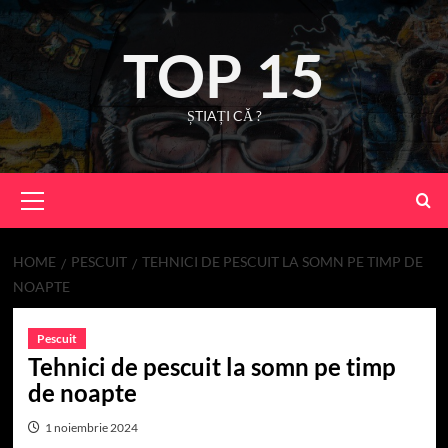
Skip
to
TOP 15
content
ȘTIAȚI CĂ ?
Primary
Menu
HOME
PESCUIT
TEHNICI DE PESCUIT LA SOMN PE TIMP DE
NOAPTE
Pescuit
Tehnici de pescuit la somn pe timp
de noapte
1 noiembrie 2024