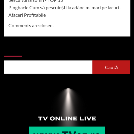
Pingback:
Cum să pescuiești la adâncimi mari pe lacuri -
Afaceri Profitabile
Comments are closed.
Caută
Caută