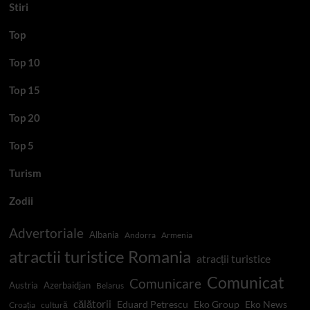
Stiri
Top
Top 10
Top 15
Top 20
Top 5
Turism
Zodii
Advertoriale
Albania
Andorra
Armenia
atractii turistice Romania
atracții turistice
Comunicat
Comunicare
Austria
Azerbaidjan
Belarus
călătorii
Eduard Petrescu
Eko Group
Eko News
Croația
cultură